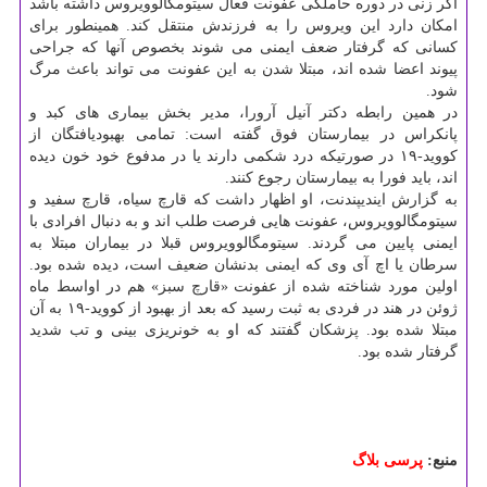
اگر زنی در دوره حاملگی عفونت فعال سیتومگالوویروس داشته باشد
امکان دارد این ویروس را به فرزندش منتقل کند. همینطور برای
کسانی که گرفتار ضعف ایمنی می شوند بخصوص آنها که جراحی
پیوند اعضا شده اند، مبتلا شدن به این عفونت می تواند باعث مرگ
شود.
در همین رابطه دکتر آنیل آرورا، مدیر بخش بیماری های کبد و
پانکراس در بیمارستان فوق گفته است: تمامی بهبودیافتگان از
کووید-۱۹ در صورتیکه درد شکمی دارند یا در مدفوع خود خون دیده
اند، باید فورا به بیمارستان رجوع کنند.
به گزارش ایندیپندنت، او اظهار داشت که قارچ سیاه، قارچ سفید و
سیتومگالوویروس، عفونت هایی فرصت طلب اند و به دنبال افرادی با
ایمنی پایین می گردند. سیتومگالوویروس قبلا در بیماران مبتلا به
سرطان یا اچ آی وی که ایمنی بدنشان ضعیف است، دیده شده بود.
اولین مورد شناخته شده از عفونت «قارچ سبز» هم در اواسط ماه
ژوئن در هند در فردی به ثبت رسید که بعد از بهبود از کووید-۱۹ به آن
مبتلا شده بود. پزشکان گفتند که او به خونریزی بینی و تب شدید
گرفتار شده بود.
منبع:
پرسی بلاگ