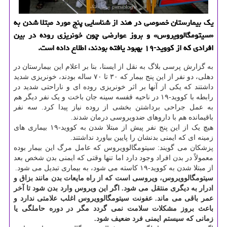
یک بیمارستان خصوصی در هند از شناسایی پنج مورد مبتلا شدن به
«سیتومگالوویروس» و بروز عوارضی چون خونریزی روده در بین
افرادی که از کووید-۱۹ بهبود یافته بودند، اطلاع داده است.
به گزارش پرسی بلاگ به نقل از ایسنا، بنا بر اعلام این بیمارستان در
دهلی، دو نفر از این پنج بیمار که ۳۰ تا ۷۰ ساله بودند، خونریزی شدید
داشتند که یکی از آنها بر اثر خونریزی روده ای و ناراحتی شدید در
رابطه با کووید-۱۹ در ناحیه قفسه سینه جان باخت و یک نفر دیگر هم
به عمل جراحی برداشتن بخشی از روده نیاز پیدا کرد. سه نفر
باقیمانده هم با داروهای ضدویروسی درمان شدند.
هیچ یک از این پنج نفر پیش از مبتلا شدن به کووید-۱۹ بیماری های
زمینه ای که ایمنی بدنشان را پایین بیاورد نداشتند.
پزشکان می گویند: سیتومگالوویروس که عامل مرگ این بیمار بوده
معمولاً در بدن افراد وجود دارد اما تنها وقتی که ایمنی بدن شخص بعد
از مبتلا شدن به کووید-۱۹ کاسته می شود، به بیماری تبدیل می شود.
سیتومگالوویروس، ویروسی است که از راه مایعات بدن مانند بزاق و
ادرار به دیگری منتقل می شود. اگر این ویروس وارد بدن شود تا آخر
عمر باقی می ماند. عفونت سیتومگالوویروس اغلب علامتی ندارد و
باعث بروز مشکلات سلامت نمی گردد مگر در دوره حاملگی یا
زمانی که سیستم ایمنی فرد ضعیف شود.