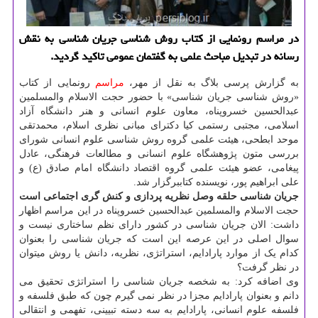
در مراسم رونمایی از کتاب روش شناسی جریان شناسی به نقش
رسانه در تبدیل مباحث علمی به گفتمان عمومی تاکید گردید.
به گزارش پرسی بلاگ به نقل از مهر،
مراسم
رونمایی از کتاب
«روش شناسی جریان شناسی» با حضور حجت الاسلام والمسلمین
عبدالحسین خسروپناه، معاون علوم انسانی و هنر دانشگاه آزاد
اسلامی، مجتبی رستمی کیا دکترای مبانی نظری اسلام، محمدتقی
موحد ابطحی، هیئت علمی گروه روش شناسی علوم انسانی شورای
بررسی متون پژوهشگاه علوم انسانی و مطالعات فرهنگی، عادل
پیغامی، عضو هیئت علمی گروه اقتصاد دانشگاه امام صادق (ع) و
علی ابراهیم پور، نویسنده کتاببرگزار شد.
جریان شناسی حلقه وصل نظریه پردازی و کنش گری اجتماعی است
حجت الاسلام والمسلمین عبدالحسین خسروپناه در این مراسم اظهار
داشت: الان جریان شناسی در کشور دارای نظم ساختاری نیست و
سوال اصلی در این عرصه این است که جریان شناسی را بعنوان
کدام یک از موارد پارادایم، استراتژی، نظریه، دانش یا روش میتوان
در نظر گرفت؟
وی اضافه کرد: به شخصه جریان شناسی را استراتژی تحقیق می
دانم و بعنوان پارادایم مجزا در نظر نمی گیرم چون که طبق فلسفه و
فلسفه علوم انسانی، پارادایم به سه دسته تبیینی، تفهمی و انتقالی