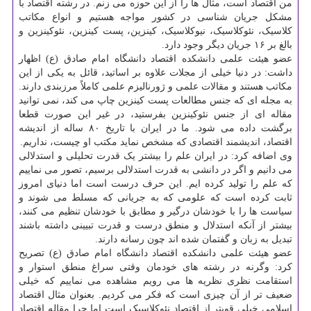
من اقتصاد است، مثال ها را از این حوزه می زنم. در رشته اقتصاد با
مشکل جریان شناسی در کشور مواجه هستیم و انواع مکاتب
کلاسیک، نئوکلاسیک، نیوکلاسیک، کینزین، پست کینزین، نئوکینزین و
بالغ بر ۱۶ جریان دیگر وجود دارد.
عضو هیئت علمی دانشکده اقتصاد دانشگاه امام صادق (ع) اظهار
داشت: در دنیا خیلی از مجلات علاوه بر اساتید، قائل به یکی از این
مکاتب هستند و مقالات علمی و ژورنالیزم علمی کاملاً مرزبندی دارند.
به مجله ای که جنس مطالعات پست کینزین چاپ می کند، نمی توانید
مقاله ای از جنس نئوکینزین بفرستید، در غیر این صورت قطعا
برگشت داده می شود. ما در ایران با تاریخ ۸۰ ساله از اندیشه
اقتصاد، اندیشمند اقتصادی که مشخص نماید مکتب او چیست، نداریم.
وی اضافه کرد: در ایران علم را بیشتر یک قدرت تحلیلی و استدلالی
می دانیم و اگر در دانشی به قدرت استدلالی برسیم، تصور می نماییم
که علم را تولید کرده ایم. این حرف درست است اما دنیای امروز
ثابت کرده است که علومی که به جریانی که مسلط می شوند و
سیاست ها را با خودشان درگیر و مطابق با خودشان تنظیم می کنند،
بیشتر از آنکه استدلال و منطق درست و قدرت تبیینی داشته باشند
تبدیل به زبان و گفتمان شده اند چون رسانه دارند.
عضو هیئت علمی دانشکده اقتصاد دانشگاه امام صادق (ع) تصریح
کرد: وگرنه در رشته های خودمان وقتی سراغ منطق استوار و
استقامت نظری نظریه ها می رویم مشاهده می نماییم که خیلی
ضعیف تر از آن چیزی است که فکر می کردیم. بعنوان مثال اقتصاد
اسلامی خیلی قویتر از اقتصاد نئوکلاسیک است اما چرا مقاله اقتصاد