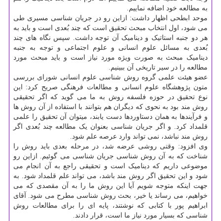
به مطالعه خود اضافه نماییم.
موحد ابطحی اظهار داشت: ازاین رو در جریان شناسی مسیری طی
می شود، اول انتخاب مبحث تحقیق است که چند بُعدی است و باید به
هر دو جنبه استاتیک و دینامیک آن توجه داشت. سپس نگاه های چند
بُعدی به مسائل علوم انسانی و علوم اجتماعی و توجه به جنبه
دینامیک مبحث به صورت ویژه مورد نیاز است و باید مبحث مورد
مطالعه را در سیر تاریخی آن ببینیم.
عضو هیئت علمی گروه روش شناسی علوم انسانی شورای بررسی
متون پژوهشگاه علوم انسانی و مطالعات فرهنگی صریح کرد: این
نوع تحقیق در حوزه فلسفه روش به ما می گوید که اگر تحقیقی
روش مند بود به نحوی که دیگران هم بتوانند با استفاده از آن روش ها
و فرآیندها به همان دستاوردها دست یابند، میتوان آن تحقیق را علمی
قلمداد کرد. و اگر جریان شناسی بعنوان یک مطالعه چند بُعدی اگر
روش مند نباشد، نمی تواند وارد عرصه علم شود.
وی افزود: وقتی روشی عرضه شد، در مرحله بعدی باید روش را
شناخت که به آن روش شناسی جریان شناسی می گوئیم. ازاین رو
موضوعی داریم که دینامیک است و تحقیقی راجع به آن انجام می
شود و این تحقیق اگر روش مند باشد، می تواند علم قلمداد شود. به
جهت اینکه متوجه شویم آیا این روش ما را به آن مقصدی که می
خواهیم، می رساند یا خیر، بحث روش شناسی مطرح می شود. آقای
ابراهیم پور با کتابی که نوشتند، پایه ای را برای مطالعات روش
شناسی که بسیار مورد نیاز ما است، قرار دادند.