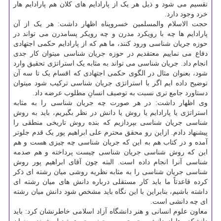
تقسیم می شود و ذیل هر یک از پارادایم های کلان هم پارادایم هار
خرد وجود دارد.
حجت الاسلام والمسلمین خسروپناه اظهار داشت: هر یک از آن
پارادایم ها چه با رویکرد مدرن و چه رویکر پسامدرن می تواند در
حوزه جریان شناسی ورود کنند، ما هم که از پارادایم حکمی اجتهادی
دفاع می نماییم معتقدیم در حوزه جریان شناسی میتوان کار جدی
انجام داد. جریان شناسی می تواند به مثابه یک استراتژی تحقیق وارد
شود، بعنوان مثال در الگوی حکمی اجتهادی که اقسام یک تا سه آن
توضیح داده ایم اگر با استراتژی جریان شناسی ترکیب شود میتوان
دستاورد جامع تری نسبت به توصیف انسانِ مطلوب عرضه داد.
وی اظهار داشت: در هر صورت چه جریان شناسی را به مثابه
استراتژی یا پارادایم یا روش یا دانش در نظر بگیریم، باید به روش
شناسی جریان شناسی بپردازیم که بنده روش تاریخی منطقی را
پیشنهاد دادم. ازاین رو محقق محترم علی ابراهیم پور یک قدم جلوتر
آمده و در کتاب هم به این که جریان شناسی چه چیزی هست و هم
این که روش شناسی جریان شناسی چیست پرداخته و هم صدمه
شناسی آنرا انجام داده است. البته چون آقای ابراهیم پور روش
شناسی جریان شناسی را به مثابه نظریه روشی میان رشته ای ذکر
کرده قاعدتاً ما باید کار مستقلی درباره دانش های میان رشته ای
داشته باشیم، بنابراین با این نگاه باید مشخص شود دانش میان رشته
ای چه دانشی است.
معاون علوم انسانی و هنر دانشگاه آزاد اسلامی خاطرنشان کرد: باید