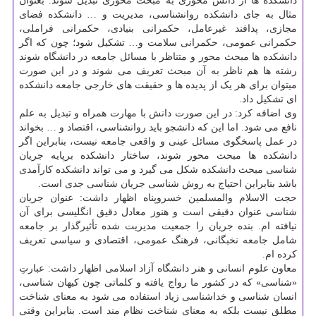
دانشکده ها از دانش محوری به مبحث محوری تبدیل شوند. بعنوان
مثال به جای دانشکده روانشناسی، مدیریت و … دانشکده فضای
مجازی، پدافند غیرعامل، حکمرانی بنیادی، حکمرانی فراملی،
حکمرانی عمومی، حکمرانی سلامت و… تشکیل شود؛ چون که اگر
دانشکده ها مبحث محور و متناظر با مسائل جامعه در دانشگاه شوند
رشته ها هم ناظر به آن مبحث تعریف می شوند و در این صورت
میتوان برای هر یک از پدیده ها و حقیقت های خارجی جامعه دانشکده
ای تشکیل داد.
وی اضافه کرد: در این صورت دانش با مهارت همراه و تبدیل به علم
نافع می شود. اما این که دانشجو باید روانشناسی، اقتصاد و … بخواند
در عمل پاسخگوی مسائل عینی و واقعی جامعه نیست، بنابراین اگر
دانشکده ها مبحث محور شوند، ساختار دانشکده برپایه جریان
شناسی مبحث دانشکده شکل می گیرد و می تواند دانشکده کارآمدی
باشد بنابراین احتیاج به روش شناسی جریان شناسی جدی است.
حجت الاسلام والمسلمین خسروپناه اظهار داشت: عنوان جریان
شناسی عنوان دقیقی است و هنوز معادل دقیق انگلیسی برای آن
نیافته ام. بنده جریان را جمعیت مدیریت شده تأثیرگذار بر جامعه
شامل جامعه نخبگانی، فرهنگ عمومی، اقتصادی و سیاسی تعریف
کرده ام.
معاون علوم انسانی و هنر دانشگاه آزاد اسلامی اظهار داشت: عبارتِ
«شناسی» که در کشور ما رواج یافته و کلماتی چون کیهان شناسی،
انسان شناسی و خداشناسی زیاد استفاده می شود به معنای شناخت
مطلق نیست بلکه به معنای شناخت نظام مند است. بنابراین وقتی