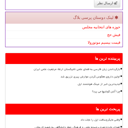
ارسال نظر
لینک دوستان پرسی بلاگ
حوزه های انتخابیه مجلس
فیش حج
قیمت بیسیم موتورولا
پربیننده ترین ها
بازگرداندن زبان فارسی به فضای علمی تاجیکستان ارتقاء مرجعیت علمی ایران
اولین داروی معکوس کردن عوارض پیری تزریق شد
جدیدترین خبر از عینک هوشمند اپل
چرا آنتن گوشیها می پرد؟
پربحث ترین ها
وقتی مایکروسافت اپل را نجات داد
اهدای جایزه چهره برجسته علمی و فرهنگی جهاد دانشگاهی به شهید لاریجانی