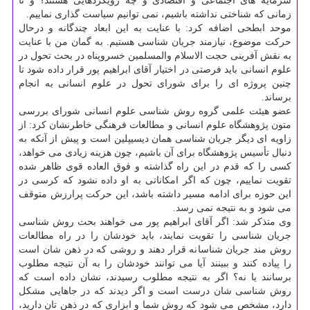
سرمایه های اجتماعی و اقتصادی و چه رویکردهایی هستند؟ و تا
زمانی که شناختی نداشته باشیم، نمی توانیم سیاست گذاری نماییم.
موحد ابطحی اضافه کرد: با عنایت به این ابعاد چندگانه و درحال
حرکت موضوع، نیازمند جریان شناسی هستیم. به گمان من با عنایت
به نقش آفرینی حجت الاسلام والمسلمین خسروپناه در بحث تحول در
علوم انسانی باید فرصتی در اختیار آقای ابراهیم پور قرار داده شود تا
چنین پروژه ای را برای شورای تحول در علوم انسانی به انجام
برساند.
عضو هیئت علمی گروه روش شناسی علوم انسانی شورای بررسی
متون پژوهشگاه علوم انسانی و مطالعات فرهنگی خاطرنشان کرد: از
زاویه ای دیگر جریان شناسی همان دیسیپلین است و پیش از آنکه به
دنبال تأسیس پژوهشگاه برای آن باشیم، چون هزینه زیادی می خواهد،
کسی را که قدم در این راه گذاشته و فوق العاده قوی ظاهر شده
تقویت نماییم، چون که اگر امکاناتی به او داده نشود که کرسی در
این حوزه برای ادامه مسیر داشته باشد، این حرکت پرارزش متوقف
می شود و به نتیجه نمی رسد.
وی متذکر شد: اگر آقای ابراهیم پور می خواهند بحث روش شناسی
جریان شناسی را تقویت نمایند، باید خودشان را در راه مطالعات
روش مند جریان شناسانه قرار دهند و روشی که در ذهن شان است
را پیاده کنند و ببینند آیا می توانند خودشان را به آن نتیجه مطلوب
برسانند یا نه؟ اگر به نتیجه مطلوب رسیدند، نشان داده است که
روش شناسی شان درست است و اگر دیدند که در جاهایی مشکل
دارد، مشخص می شود که روش شما و ابزاری که در ذهن تان دارید،