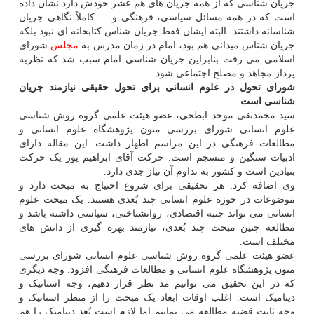
جریان شناسی که از همه جریان های هم عشر خودش دارد نشان داده
است که در همه مسائل سیاسی، فرهنگی و … کاملاً نگاهی جریان
شناسانه داشتند. البته ایشان فقط جریان شناس کتابخانه ای نبود بلکه
جریان شناس میدانی هم بود، امام در زمان مدرس به
مجلس
شورای
اسلامی می رفت بنابراین جریان شناسی امام سبب شد که نظریه
پرداز مجاهد و مصلح اجتماعی شود.
شورای تحول در علوم انسانی برای تحول حقیقی نیازمند جریان
شناسی است
سید محمدتقی موحد ابطحی، عضو هیئت علمی گروه روش شناسی
علوم انسانی شورای بررسی متون پژوهشگاه علوم انسانی و
مطالعات فرهنگی در این مراسم اظهار داشت: این مقاله دارای
ادبیات سنگین و منسجم است. حرکت آقای ابراهیم پور یک حرکت
بنیادین است و کشور به تداوم آن نیاز جدی دارد.
وی اضافه کرد: هر تحقیقی برای شروع احتیاج به مبحث دارد و
موضوعات در حوزه علوم انسانی چند بُعدی هستند. یک مبحث علوم
انسانی می تواند جنبه اقتصادی، روانشناختی، سیاسی داشته باشد و
مطالعه چنین مبحث چند بُعدی، نیازمند بهره گیری از دانش های
مختلف است.
عضو هیئت علمی گروه روش شناسی علوم انسانی شورای بررسی
متون پژوهشگاه علوم انسانی و مطالعات فرهنگی افزود: وجه دیگری
که در این تحقیق می توانیم مد نظر قرار دهیم، وجه استاتیک و
دینامیک است. اغلب اوقات ابعاد یک مبحث را از منظر استاتیک و
وجه ثابت قضیه مطالعه می نماییم اما لازم است بُعد دینامیک را هم