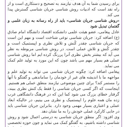
برای رسیدن شما به آن هدف نیازمند به تصحیح و دستکاری است و از
راه نقد است که ادبیات روش شناسی جریان شناسی گسترش پیدا
می کند.
«روش شناسی جریان شناسی» باید از راه رسانه به زبان علمی و
گفتمان تبدیل شود
عادل پیغامی، عضو هیئت علمی دانشکده اقتصاد دانشگاه امام صادق
(ع) اضافه کرد: جریان شناسی نوعی شناخت است و مهم این است
که جریان شناسی چقدر کُنش و تلاش نظری و اپیستمیک است و
چقدر کُنش و تلاش عملی است. در روش شناسی مربوطه به نظر
می آید که بیشتر بخش نظری آنرا پررنگ کرده ایم اما روش شناسی
عملی هم بسیار مهم می باشد چون که این مورد به تولید علم کمک
می نماید.
پیغامی اضافه کرد: چگونه جریان شناسی می تواند به تولید علم و
مواجهه ما با اندیشه های غیر از خودمان را ساماندهی و گفتگو با آنها
را مستمر کند؟ برای چنین موضوعی نیازمند منطق عملی هم هستیم.
اینجاست که اگر کسی جریان شناسی را فقط یک کنش نظری ببیند،
گرفتار خطای بزرگ می شود کما این که در فرهنگ دانشگاهی غرب
زده مان همه علوم را اپیستمیک و نظری می بینیم، در حالیکه ابعاد
عملی و اعتباری بسیار مهمی وجود دارد. بنابراین جریان شناسی باید
در جایی کارکرد عملی خودش را به ما نشان دهد.
وی افزود: اگر منطق جریان شناسی به درستی اعمال شود و روش
شناسی داشته باشیم، به گفتگو کمک می نماید و چون حوزه تخصصی