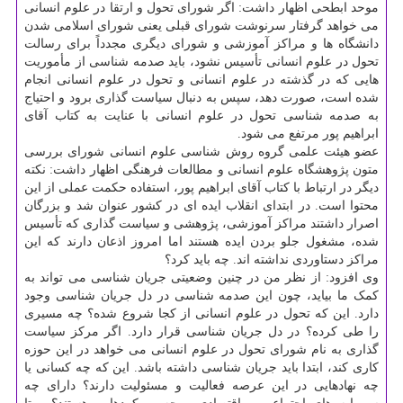
موحد ابطحی اظهار داشت: اگر شورای تحول و ارتقا در علوم انسانی
می خواهد گرفتار سرنوشت شورای قبلی یعنی شورای اسلامی شدن
دانشگاه ها و مراکز آموزشی و شورای دیگری مجدداً برای رسالت
تحول در علوم انسانی تأسیس نشود، باید صدمه شناسی از مأموریت
هایی که در گذشته در علوم انسانی و تحول در علوم انسانی انجام
شده است، صورت دهد، سپس به دنبال سیاست گذاری برود و احتیاج
به صدمه شناسی تحول در علوم انسانی با عنایت به کتاب آقای
ابراهیم پور مرتفع می شود.
عضو هیئت علمی گروه روش شناسی علوم انسانی شورای بررسی
متون پژوهشگاه علوم انسانی و مطالعات فرهنگی اظهار داشت: نکته
دیگر در ارتباط با کتاب آقای ابراهیم پور، استفاده حکمت عملی از این
محتوا است. در ابتدای انقلاب ایده ای در کشور عنوان شد و بزرگان
اصرار داشتند مراکز آموزشی، پژوهشی و سیاست گذاری که تأسیس
شده، مشغول جلو بردن ایده هستند اما امروز اذعان دارند که این
مراکز دستاوردی نداشته اند. چه باید کرد؟
وی افزود: از نظر من در چنین وضعیتی جریان شناسی می تواند به
کمک ما بیاید، چون این صدمه شناسی در دل جریان شناسی وجود
دارد. این که تحول در علوم انسانی از کجا شروع شده؟ چه مسیری
را طی کرده؟ در دل جریان شناسی قرار دارد. اگر مرکز سیاست
گذاری به نام شورای تحول در علوم انسانی می خواهد در این حوزه
کاری کند، ابتدا باید جریان شناسی داشته باشد. این که چه کسانی یا
چه نهادهایی در این عرصه فعالیت و مسئولیت دارند؟ دارای چه