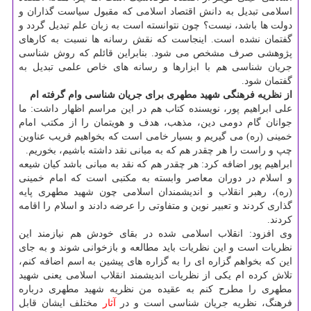
اسلامی تبدیل به دانش اقتصاد اسلامی که مقبول سیاست گذاران و
دولت ها باشد، نیست؟ چون نتوانسته است به زبان علم تبدیل گردد و
گفتمان نشده است. اینجاست که نقش رسانه ها نسبت به کارهای
پژوهشی صرف مشخص می شود. بنابراین قائلم که روش شناسی
جریان شناسی هم با ابزارها و رسانه های خاص علمی تبدیل به
گفتمان شود.
از نظریه فرهنگی شهید مطهری برای جریان شناسی وام گرفته ام
علی ابراهیم پور، نویسنده کتاب هم در این مراسم اظهار داشت: ما
جوانان گام دومی دین، مذهب، هدف و هویتمان را از مکتب امام
خمینی (ره) می گیریم و بسیار خامی است که بخواهیم فریب عناوین
چپ و راست را هر چقدر هم که به مبانی نقد داشته باشیم، بخوریم.
ابراهیم پور اضافه کرد: هر چقدر هم که نقد به مبانی باشد کیان شیعه
و اسلام در دوران معاصر وابسته به مکتبی است که امام خمینی
(ره)، رهبر انقلاب و اندیشمندان اسلامی چون شهید مطهری پایه
گذاری کردند و تعبیر نوین و متفاوتی را عرضه دادند و اسلام را اقامه
کردند.
وی افزود: انقلاب اسلامی شده در بقای خودش هم نیازمند این
نظریات است و این نظریات باید مطالعه و بازخوانی شوند و به جای
این که بخواهم گزاره ای را به گزاره های پیشین به اسم اضافه کنم،
تلاش کرده ام یکی از نظریات اندیشمند انقلاب اسلامی یعنی شهید
مطهری را مطرح کنم به عقیده من نظریه شهید مطهری درباره
فرهنگ، نظریه جریان شناسی است و در
آثار
مختلف ایشان قابل