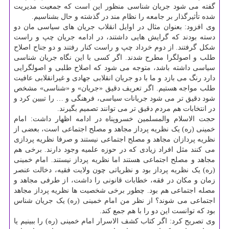
گفته می شود جریان شناسی منظور این است که جمعیت مدیریت
شده تأثیرگذار بر جامعه را نظام مند در گذشته و حال بشناسیم.
وی افزود: بعنوان مثال در اوایل انقلاب جریان های سیاسی مان دو
دسته بودند که گرایش هایی داشتند، در ادامه جریان چپ و راست
شکل گرفتند. از دوم خرداد چپ و راست کنار رفتند و دو جناح اصلاح
طلب و اصولگرا مطرح شدند. اگر کسی با این نگاه جریان شناسی
سیاسی داشته باشد، متوجه می شود که اصلاح طلبی و اصولگرایی
دارد رنگ می بازد و ما با دو جریان انقلابی جهادی و غیرانقلابی عافیت
طلب مواجه هستیم. اگر تعریف دقیق «جریان» و «شناسی» مشخص
شود دقیق تر می شود جریانات سیاسی، فرهنگی و … را تبیین کرد و
در انتخابات هم مردم دقیق تر می توانند تصمیم بگیرند.
حجت الاسلام والمسلمین خسروپناه در ادامه اظهار داشت: امام
خمینی (ره) یک نظریه پرداز مجاهد و مصلح اجتماعی است، بعضی از
نظریه پردازان مجاهد و مصلح اجتماعی نیستند و صرفا نظریه پردازی
می کنند مثل افراد زیادی که در حوزه علمیه وجود دارند. برخی هم
مجاهد و مصلح اجتماعی هستند اما نظریه پرداز نیستند. امام خمینی
(ره) یک نظریه پرداز بود و نظریاتی چون ولایت فقیه، دخالت عنصر
زمان و مکان در فقه، خطابات قانونی را داشت، از طرفی مجاهد و
مصله اجتماعی هم بود. چطور برخی شخصیت ها نظریه پرداز مجاهد
اجتماعی می شوند؟ از نظر من امام خمینی (ره) یک جریان شناس
بود که توانست این دو را با هم جمع کند.
وی تصریح کرد: اگر کتاب کشف الاسرار امام خمینی (ره) را ببینیم یا