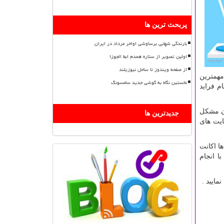
پربحث ترین ها
بارندگی شهابی برساوشی اواخر مرداد در ایران
اولین تصویر از ستاره همدم ابط الجوزا
از صفحه ویندوز تا ساحل نیوزیلند
مهمترین
نخستین نگاه به گوشی جدید سامسونگ
م فراید
ون مشکل
جدیدترین ها
ایت های
ا اکانت
ا انجام
ایید .