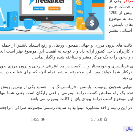
رافر
یکی از
ی خدمات جامع
و یا خدمات احراز هویت و ... که شامل بیش از 1200
امه به موضوع
فای بایننس ،
آشنایی بیشتر
انت های برون مرزی و جهانی همچون وریفای و رفع انسداد بایننس از جمله 
کاربران داخل کشور ارائه داد و با توجه به اهمیت این موضوع بهتر است انجا
..خود را به یک مرکز معتبر و شناخته شده واگذار نمایید .
ای فریلنسری و خودمختار و .... کسب درامد اینترنتی خارجی و برون مرزی بد
رکنار شما خواهد بود. این مجموعه به شما تمام آنچه که برای فعالیت در س
ی دهد .
نتهایی همچون یوتیوب ، بایننس ، فریلنسرینگ و ... هستید یکی از بهترین روش ه
ه یک راه مطمئن کسب درامد اینترنتی واقعی رایگان است یعنی شما تنها ب
این موضوع کسب درامد پیودی پای از اکانت یوتیوب می باشد.
در این زمینه و اخذ مشاوره میتوانید به سایت رسمی مجموعه صرافر مراجعه نم
1455
/ 5
5.0
یتال