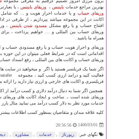
برون مرزی امروز تصمیم گرفتیم به معرفی مجموعه
ص
بهترین مراجع خدمات
بایننس
،
وریفای بایننس
، یا بعبارت
وریفای حساب
اکانت در این مجموعه میباشد بپردازیم ، از طرفی در اد
افتتاح حساب و یا رفع مشکل
مسدود شدن بایننس
، وری
وریفای حساب بین المللی و .... خواهیم پرداخت ، برای 
همراه ما باشید .
وریفای و احراز هویت حساب و یا رفع مسدودی حساب و اک
اقداماتی است که در شرایط فعلی میتوان در این حوزه به 
وریفای حساب و اکانت های بین المللی ، رفع انسداد حساب و 
اگر شما یک فریلنسر هستید یا اگر و میخواهید در سایت ه
فعالیت کنید و درامد ارزی کسب کنید ، مجموعه
sarafer
د
فریلنسری و اکانت های خارجی و ارزی نیاز دارید را ارائه م
همچنین اگر شما به دنبال درآمد دلاری و کسب درآمد از اکا
وریفای شده است ،. ساخت و ایجاد اکانت های وریفای شد
خدمات مورد نظر به دلار کسب درآمد می نمایید مثال بارز 
کلیه علاقه مندان و متقاضیان بمنظور کسب اطلاعات بیشتر 
1400/03/01
20:56:56
تگهای خبر:
رپورتاژ
,
خدمات
,
مشاوره
,
دیج