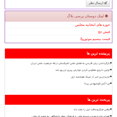
ارسال نظر
لینک دوستان پرسی بلاگ
حوزه های انتخابیه مجلس
فیش حج
قیمت بیسیم موتورولا
پربیننده ترین ها
بازگرداندن زبان فارسی به فضای علمی تاجیکستان ارتقاء مرجعیت علمی ایران
اولین داروی معکوس کردن عوارض پیری تزریق شد
جدیدترین خبر از عینک هوشمند اپل
چرا آنتن گوشیها می پرد؟
پربحث ترین ها
وقتی مایکروسافت اپل را نجات داد
اهدای جایزه چهره برجسته علمی و فرهنگی جهاد دانشگاهی به شهید لاریجانی