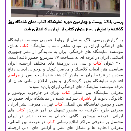
پرسی بلاگ: بیست و چهارمین دوره نمایشگاه كتاب عمان شامگاه روز
گذشته با نمایش ۴۰۰ عنوان كتاب از ایران راه اندازی شد.
به گزارش پرسی بلاگ به نقل از روابط عمومی موسسه نمایشگاه
های فرهنگی ایران، بر مبنای تفاهم نامه با نمایشگاه
كتاب
عمان،
موسسه نمایشگاه های فرهنگی ایران به نمایندگی از نشر جمهوری
اسلامی ایران در غرفه ای به مساحت ۲۷ مترمربع حضور یافته است.
۴۰۰ عنوان
كتاب
و سی دی درزمینهٔ های مختلف ازجمله ایران
شناسی، هنر، ادبیات كلاسیك و معاصر، كودك و نوجوان، ادبیات دفاع
مقدس در غرفه ایران به نمایش گذاشته شده است. پس از
مراسم
افتتاحیه نمایشگاه وزیر گردشگری و وزیر اطلاع رسانی عمان از
غرفه موسسه نمایشگاه های فرهنگی ایران بازدید نمودند.
معرفی نمایشگاه بین المللی
كتاب
تهران در چارچوب بروشور و
كاتالوگ، دعوت از
ناشران
شركت كننده در نمایشگاه برای حضور در
سی و دومین نمایشگاه بین المللی
كتاب
تهران، معرفی نشر ایران،
معرفی طرح «گرنت» به منظور تسهیل در امر فروش
كتاب
های
ایرانی، عرضه بروشور نگاهی اجمالی به صنعت نشر در ایران
مشتمل بر معرفی مراكز اطلاع رسانی
كتاب
در عرصه بین المللی،
معرفی اتحادیه ها و تشكل های نشر و آژانس های ادبی ازجمله