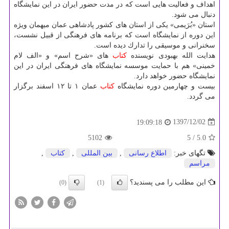
اهداف و فعالیت هایی است كه در مدت حضور ایران در این نمایشگاه
دنبال می شود.
استان «بُرَیمی» یكی از استان های كشور پادشاهی عمان میهمان ویژه
این دوره از نمایشگاه است كه برنامه های فرهنگی از قبیل نشست،
سخنرانی و موسیقی را تدارك دیده است.
هدایت الله بهبودی نویسنده
كتاب
های «شرح اسم» و «الف لام
خمینی» هم با حمایت موسسه نمایشگاه های فرهنگی ایران در این
نمایشگاه حضور خواهد دارد.
بیست و چهارمین دوره نمایشگاه
كتاب
عمان ۱ تا ۱۲ اسفند برگزار
می گردد.
1397/12/02
19:09:18
5102
/ 5
5.0
تگهای خبر:
اطلاع رسانی
,
بین المللی
,
كتاب
,
مراسم
این مطلب را می پسندید؟
(0)
(1)