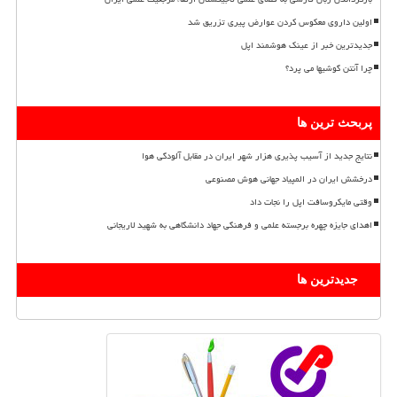
اولین داروی معکوس کردن عوارض پیری تزریق شد
جدیدترین خبر از عینک هوشمند اپل
چرا آنتن گوشیها می پرد؟
پربحث ترین ها
نتایج جدید از آسیب پذیری هزار شهر ایران در مقابل آلودگی هوا
درخشش ایران در المپیاد جهانی هوش مصنوعی
وقتی مایکروسافت اپل را نجات داد
اهدای جایزه چهره برجسته علمی و فرهنگی جهاد دانشگاهی به شهید لاریجانی
جدیدترین ها