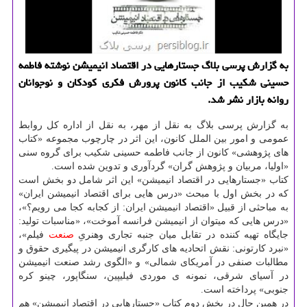
به گزارش پرسی بلاگ جستارهایی در اقتصاد انیمیشن نوشته فاطمه
حسینی شکیب از جانب کانون پرورش فکری کودکان و نوجوانان
روانه بازار نشر شد.
به گزارش پرسی بلاگ به نقل از مهر، به نقل از اداره کل روابط
عمومی و امور بین الملل کانون، این اثر در چارچوب مجموعه «کتاب
های پژوهشی» کانون از جانب فاطمه حسینی شکیب برای گروه سنی
«اولیا، مربیان و پژوهش گران» گردآوری و تدوین شده است.
کتاب «جستارهایی در اقتصاد انیمیشن» این اثر شامل دو بخش است
که در بخش اول با مبحث «درس هایی برای اقتصاد انیمیشن ایران»
به مباحثی از قبیل «اقتصاد انیمیشن ایران: از کجابه کجا می رویم؟»،
«درس هایی که میتوان از انیمیشن فرانسه آموخت»، «مناسبات تولید:
جایگاه تهیه کننده در تقابل میان جنبه تجاری وهنریِ
صنعت
فیلم»،
«نبرد کارتونی: نقش اتحادیه های کارگری انیمیشن در پیگیری حقوق و
مطالبات صنفی در آمریکای شمالی» و «الگوی رشد صنعت انیمیشن
در آسیای شرقی، نمونه ی موردی فیلیپین، سنگاپور، چینو کره
جنوبی» پرداخته است.
در همین حال در بخش دوم کتاب «جستارهایی در اقتصاد انیمیشن» هم