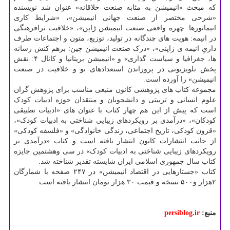
که مبحث «انیمیشن به مثابه صنعت خلاقانه» عنوان شد نویسنده
«شرحی مختصر از صنعت جهانی انیمیشن»، «شرایط کاری
انیماتورها: چهره واقعی صنعت انیمیشن ژاپن»، «خلاقیت ترافرهنگی
در انیمه: هویت های چندگانه در تولید، توزیع، متون و اجتماعات طرف
داریِ انیمه ی ژاپنی»، «درک صنعت انیمیشن چین: برهم کنش رسانه
ها، جغرافیا و سیاست گذاری» و «انیمیشن بریتانیا و کانال ۴: نقش
پخش تلویزیونی در پروراندن استعدادهای نو و خلاقیت در صنعت
انیمیشن» را آورده است.
مجموعه کتاب های پژوهشی کانون منبعی مناسب برای پژوهش گران
علوم انسانی و تربیتی و دانشجویان و منتقدان حوزه ادبیات کودک
است که پیش از این هم چهار کتاب با عنوان های «ادبیات تطبیقی
کودکان»، «درآمدی بر رویکردهای زیبایی شناختی به ادبیات کودک»،
«قرون کودکی، تاریخ اجتماعی، زندگی خانوادگی» و «فلسفه کودکی»
از جانب انتشارات کانون انتشار یافته است و کتاب «درآمدی بر
رویکردهای زیبایی شناختی به ادبیات کودک» در سی وهشتمین جایزه
کتاب سال جمهوری اسلامی ایران شایسته تقدیر شناخته شد.
کتاب «جستارهایی در اقتصاد انیمیشن» در ۲۴۷ صفحه با شمارگان
۲هزار و۵۰۰ نسخه و قیمت ۳۰ هزار تومان انتشار یافته است.
منبع:
persiblog.ir