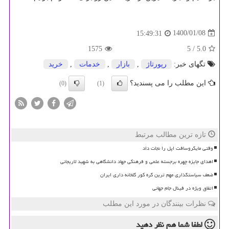
1400/01/08
15:49:31
1575
/ 5
5.0
تگهای خبر:
رپورتاژ
,
بازار
,
خدمات
,
خرید
این مطلب را می پسندید؟
(0)
(1)
تازه ترین مطالب مرتبط
وقتی مایکروسافت اپل را نجات داد
اهدای جایزه چهره برجسته علمی و فرهنگی جهاد دانشگاهی به شهید لاریجانی
ضعف سیاستگذاری مهم ترین گره کور گلخانه داری ایران
اتفاق ویژه در فینال جام جهانی
نظرات بینندگان در مورد این مطلب
لطفا شما هم
نظر دهید