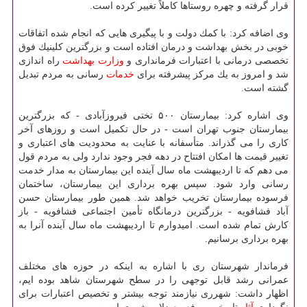
قرار گرفته و چهره روستاها كاملاً تغییر كرده است.
وی اضافه كرد: با كمك دولت و با پیگیری هایی كه انجام شده اتفاقات
خوبی در بخش بهداشت و درمان افتاده است و بزرگترین كلینیك فوق
تخصصی درمانی با اعتبارات فرمانداری و
وزارت بهداشت
راه اندازی
شد و امروز به یك مركز پیشرفته برای
خدمات
رسانی به مردم تبدیل
گشته است.
وی اشاره كرد: بیمارستان ۵۰۰ تختی فیروزآبادی - كه بزرگترین
بیمارستان جنوب تهران است - در حال تكمیل است و روزهای آخر
كاری را می گذراند. متأسفانه با عنایت به محدودیت های اعتباری و
تغییر قیمت ها امكان افتتاح در دهه فجر وجود ندارد ولی به مردم قول
می دهم كه تا اردیبهشت ماه سال آینده این بیمارستان به مدار خدمت
رسانی وارد شود. سپس بهره برداری این بیمارستان، ساختمان
فرسوده بیمارستان تخریب خواهد شد. همین طور بیمارستان حسن
آباد فشافویه - بزرگترین درمانگاه تأمین اجتماعی فشافویه - باز
كارش تمام شده است. امیدوارم تا اردیبهشت ماه سال آینده آنرا به
بهره برداری برسانیم.
فرماندار شهرستان ری با اشاره به اینكه در حوزه های مختلف
عمرانی رشد قابل توجهی را در سطح شهرستان شاهد بوده ایم،
اظهار داشت: شهرری نیازمند توجه بیشتر و تخصیص اعتبارات برای