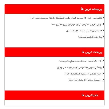
پربیننده ترین ها
بازگرداندن زبان فارسی به فضای علمی تاجیکستان ارتقاء مرجعیت علمی ایران
اولین داروی معکوس کردن عوارض پیری تزریق شد
جدیدترین خبر از عینک هوشمند اپل
چرا آنتن گوشیها می پرد؟
پربحث ترین ها
راز رنگ آبی در صندلی های هواپیما چیست؟
بارندگی شهابی برساوشی اواخر مرداد در ایران
اولین تصویر از ستاره همدم ابط الجوزا
از صفحه ویندوز تا ساحل نیوزیلند
جدیدترین ها