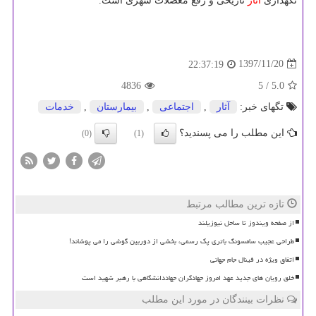
نگهداری
آثار
تاریخی و رفع معضلات شهری است.
1397/11/20
22:37:19
4836
/ 5
5.0
تگهای خبر:
آثار
,
اجتماعی
,
بیمارستان
,
خدمات
این مطلب را می پسندید؟
(0)
(1)
تازه ترین مطالب مرتبط
از صفحه ویندوز تا ساحل نیوزیلند
طراحی عجیب سامسونگ باتری پک رسمی، بخشی از دوربین گوشی را می پوشاند!
اتفاق ویژه در فینال جام جهانی
خلق رویان های جدید عهد امروز جهادگران جهاددانشگاهی با رهبر شهید است
نظرات بینندگان در مورد این مطلب