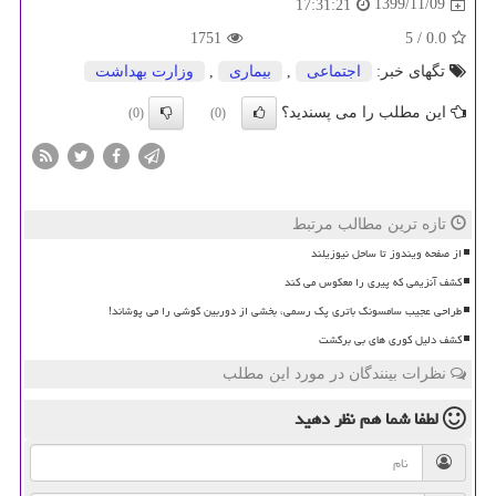
1399/11/09
17:31:21
1751
/ 5
0.0
تگهای خبر:
اجتماعی
,
بیماری
,
وزارت بهداشت
این مطلب را می پسندید؟
(0)
(0)
تازه ترین مطالب مرتبط
از صفحه ویندوز تا ساحل نیوزیلند
کشف آنزیمی که پیری را معکوس می کند
طراحی عجیب سامسونگ باتری پک رسمی، بخشی از دوربین گوشی را می پوشاند!
کشف دلیل کوری های بی برگشت
نظرات بینندگان در مورد این مطلب
لطفا شما هم
نظر دهید