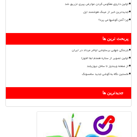
اولین داروی معکوس کردن عوارض پیری تزریق شد
جدیدترین خبر از عینک هوشمند اپل
چرا آنتن گوشیها می پرد؟
پربحث ترین ها
بارندگی شهابی برساوشی اواخر مرداد در ایران
اولین تصویر از ستاره همدم ابط الجوزا
از صفحه ویندوز تا ساحل نیوزیلند
نخستین نگاه به گوشی جدید سامسونگ
جدیدترین ها