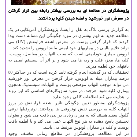
پژوهشگران در مطالعه ای به بررسی بیشتر رابطه بین قرار گرفتن
در معرض نور خورشید و لطمه دیدن کلیه پرداختند.
به گزارش پرسی بلاگ به نقل از ایسنا، پژوهشگران آمریکایی در یک
مطالعه جدید به فهم بیشتری در مورد چگونگی این مساله دست پیدا
کردند که قرار گرفتن پوست در معرض اشعه فرابنفش (UV) می
تواند علایم بالینی در بیماریهای خود ایمنی مانند لوپوس را تشدید کند.
لوپوس بیماری خودایمنی است که سبب التهاب در مفاصل، پوست،
کلیه ها، مغز، قلب و ریه ها می شود و بر اثر آن سیستم ایمنی به
بافتهای خود لطمه میزند.
تحقیقاتی که در گذشته انجام گرفته تایید کرده است که در حداکثر 80
درصد بیماران مبتلا به لوپوس، قرار گرفتن در معرض نور خورشید
می تواند موجب التهاب موضعی پوست و التهابات سیستمیک همچون
بیماری کلیه شود. هرچند، در مورد سازوکارهای اساسی که این روند
را هدایت می کند اطلاعات کافی وجود ندارد.
پژوهشگران بمنظور تعیین چگونگی تاثیر اشعه فرابنفش در بروز
التهاب کلیه به بررسی نقش نوتروفیل ها پرداختند. نوتروفیلها نوعی
گلبول سفید هستند که به میزان زیادی در بدن یافت می شود و بعنوان
نخستین پاسخ دهنده به هر نوع التهاب عمل می کند و با لطمه بافت
پوست و کلیه در بیماران لوپوس مرتبط می باشد.
در این مطالعه، پژوهشگران در مقاطع زمانی مختلف وجود