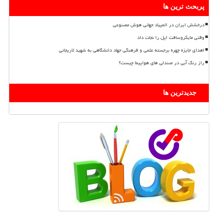
پربحث ترین ها
درخشش ایران در المپیاد جهانی هوش مصنوعی
وقتی مایکروسافت اپل را نجات داد
اهدای جایزه چهره برجسته علمی و فرهنگی جهاد دانشگاهی به شهید لاریجانی
راز رنگ آبی در صندلی های هواپیما چیست؟
جدیدترین ها