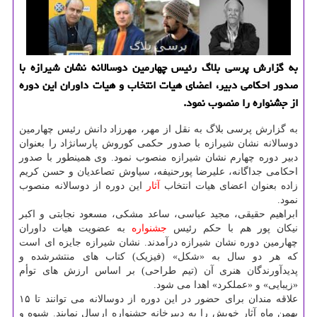
به گزارش پرسی بلاگ رئیس چهارمین دوسالانه نشان شیرازه با
صدور احکامی دبیر، اعضای هیات انتخاب و هیات داوران این دوره
از جشنواره را منصوب نمود.
به گزارش پرسی بلاگ به نقل از مهر، مهرزاد دانش رئیس چهارمین
دوسالانه نشان شیرازه با صدور حکمی کوروش پارسانژاد را بعنوان
دبیر دوره چهارم نشان شیرازه منصوب نمود. وی همینطور با صدور
احکامی جداگانه، علیرضا پورحنیفه، سیاوش تصاعدیان و حسن کریم
زاده بعنوان اعضای هیات انتخاب
آثار
این دوره از دوسالانه منصوب
نمود.
ابراهیم حقیقی، مجید عباسی، ساعد مشکی، مسعود نجابتی و اکبر
نیکان پور هم با حکم رئیس
جشنواره
به عضویت هیات داوران
چهارمین دوره نشان شیرازه درآمدند. نشان شیرازه جایزه ای است
که هر دو سال به «شکل» (فیزیک) کتاب های منتشرشده و
پدیدآورندگان هنری آن (تیم طراحی) بر اساس ارزش های توأم
«زیبایی» و «عملکرد» اهدا می شود.
علاقه مندان برای حضور در این دوره از دوسالانه می توانند تا ۱۵
بهمن ماه آثار خویش را به دبیرخانه جشنواره ارسال نمایند. شیوه و