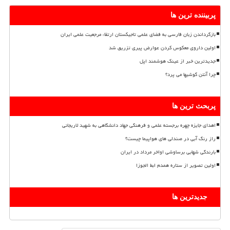
پربیننده ترین ها
بازگرداندن زبان فارسی به فضای علمی تاجیکستان ارتقاء مرجعیت علمی ایران
اولین داروی معکوس کردن عوارض پیری تزریق شد
جدیدترین خبر از عینک هوشمند اپل
چرا آنتن گوشیها می پرد؟
پربحث ترین ها
اهدای جایزه چهره برجسته علمی و فرهنگی جهاد دانشگاهی به شهید لاریجانی
راز رنگ آبی در صندلی های هواپیما چیست؟
بارندگی شهابی برساوشی اواخر مرداد در ایران
اولین تصویر از ستاره همدم ابط الجوزا
جدیدترین ها