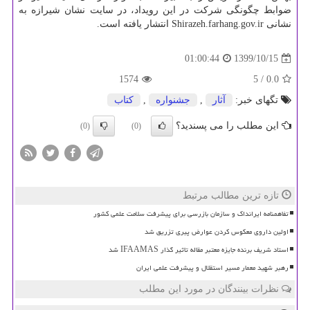
ضوابط چگونگی شرکت در این رویداد، در سایت نشان شیرازه به
نشانی Shirazeh.farhang.gov.ir انتشار یافته است.
1399/10/15
01:00:44
1574
/ 5
0.0
تگهای خبر:
آثار
,
جشنواره
,
كتاب
این مطلب را می پسندید؟
(0)
(0)
تازه ترین مطالب مرتبط
تفاهمنامه ایرانداک و سازمان بازرسی برای پیشرفت سلامت علمی کشور
اولین داروی معکوس کردن عوارض پیری تزریق شد
استاد شریف برنده جایزه معتبر مقاله تاثیر گذار IFAAMAS شد
رهبر شهید معمار مسیر استقلال و پیشرفت علمی ایران
نظرات بینندگان در مورد این مطلب