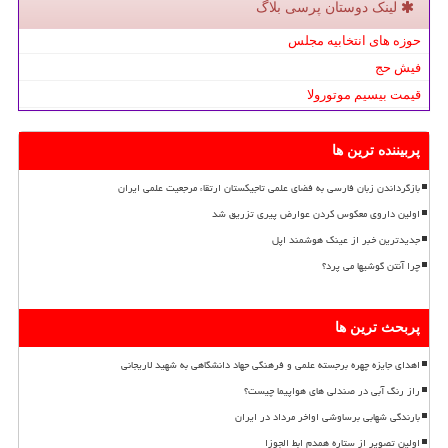
لینک دوستان پرسی بلاگ
حوزه های انتخابیه مجلس
فیش حج
قیمت بیسیم موتورولا
پربیننده ترین ها
بازگرداندن زبان فارسی به فضای علمی تاجیکستان ارتقاء مرجعیت علمی ایران
اولین داروی معکوس کردن عوارض پیری تزریق شد
جدیدترین خبر از عینک هوشمند اپل
چرا آنتن گوشیها می پرد؟
پربحث ترین ها
اهدای جایزه چهره برجسته علمی و فرهنگی جهاد دانشگاهی به شهید لاریجانی
راز رنگ آبی در صندلی های هواپیما چیست؟
بارندگی شهابی برساوشی اواخر مرداد در ایران
اولین تصویر از ستاره همدم ابط الجوزا