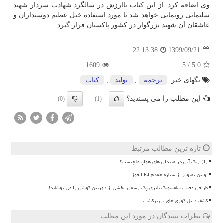
وی اضافه کرد: از این کتاب باارزش در سالگرد شهادت سردار شهید
سلیمانی رونمایی خواهد شد تا مورد استفاده خیل عظیم دوستداران و
عاشقان آن شهید بزرگوار در کشور پاکستان قرار گیرد.
1399/09/21
22:13:38
1609
/ 5
5.0
تگهای خبر:
ترجمه
,
تولید
,
كتاب
این مطلب را می پسندید؟
(0)
(1)
تازه ترین مطالب مرتبط
راز رنگ آبی در صندلی های هواپیما چیست؟
اولین تصویر از ستاره همدم ابط الجوزا
طراحی عجیب سامسونگ باتری پک رسمی، بخشی از دوربین گوشی را می پوشاند!
کشف دلیل کوری های بی برگشت
نظرات بینندگان در مورد این مطلب