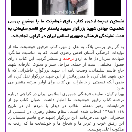
نخستین ترجمه اردوی کتاب رفیق خوشبخت ما با موضوع بررسی
شخصیت جهادی شهید بزرگوار سپهبد پاسدار حاج قاسم سلیمانی به
همت نمایندگی فرهنگی جمهوری اسلامی ایران در کراچی انجام شد.
به گزارش پرسی بلاگ به نقل از مهر، کتاب «رفیق خوشبخت ما» از
تولیدات فرهنگی آستان قدس رضوی است که به مناسبت سالگرد
شهادت سردار دل ها به اردو
ترجمه
و منتشر گردید. این کتاب دارای
فصول مختلفی است از جمله: مراحل سیر و سلوک عارفانه شهید
حاج قاسم سلیمانی، وصیت نامه آن شهید بزرگوار، خاطراتی که یا
خود شهید نقل کرده یا همرزمانش از این شهید بزرگوار نقل کرده اند
ضمن آنکه قسمتی از خاطرات این کتاب برای اولین مرتبه منتشر می
شود.
بهرام کیان، نماینده فرهنگی جمهوری اسلامی ایران در کراچی درباره
ترجمه کتاب رفیق خوشبخت ما اظهار داشت: عنوان کتاب نیز از
فرمایشات رهبر معظم انقلاب در دیدار با مردم قم در تاریخ
۱۸/‏۱۰/‏۱۳۹۸‬ انتخاب شده است، مقام معظم رهبری در قسمتی از
سخنرانی خود می فرمایند: این بزرگوار (شهید حاج قاسم سلیمانی)،
این رفیق خوب و عزیز ما و شجاع ما و خوشبخت ما که رفت به
ملکوت اعلی پیوست...