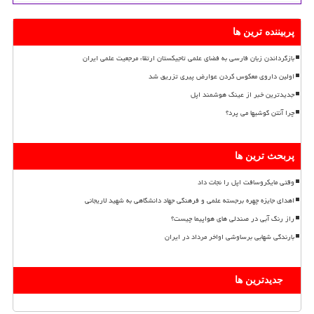
پربیننده ترین ها
بازگرداندن زبان فارسی به فضای علمی تاجیکستان ارتقاء مرجعیت علمی ایران
اولین داروی معکوس کردن عوارض پیری تزریق شد
جدیدترین خبر از عینک هوشمند اپل
چرا آنتن گوشیها می پرد؟
پربحث ترین ها
وقتی مایکروسافت اپل را نجات داد
اهدای جایزه چهره برجسته علمی و فرهنگی جهاد دانشگاهی به شهید لاریجانی
راز رنگ آبی در صندلی های هواپیما چیست؟
بارندگی شهابی برساوشی اواخر مرداد در ایران
جدیدترین ها