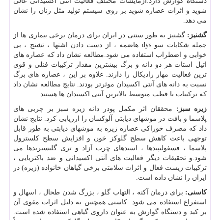
دستگاه گوارش دارد.آزمایشات مختلف فعالیت آنتی اکسیدانی عالی
شوید و اثرات عصاره شوید بر روی سیستم تولید مثل زنان را نشان
می دهد.
گشنیز:
گشنیز به طور سنتی در ایران برای درمان برخی بیماری ها از
جمله شکایات سو
dys
هاضمه ، از دست دادن اشتها ، تشنج ، بی
خوابی و اضطراب استفاده می شود.مطالعه نشان داد که عصاره های
اتیل استات هر دو دانه و برگ بیشترین مقدار ترکیبات فنلی و قوی
ترین فعالیت مهار رادیکال را دارند. علاوه بر این ، عصاره های برگ
نسبت به دانه های آنتی اکسیدان موثرتر بودند. نتایج مطالعه نشان داد
که ترکیبات با قطب متوسط
بالاترین آنتی اکسیدان ها هستند.
زیره سبز:
محققان اثر مکمل پودر دانه زیره سبز بر چربی های
پلاسما و بافت در موشهای دیابتی آلوکسان را ارزیابی کرد. نتایج نشان
داد که مصرف خوراکی عصاره زیره به موشهای دیابتی به طور قابل
توجهی باعث کاهش سطح گلوکز خون و افزایش سطح کلسترول
پلاسما ، فسفولیپیدها ، اسیدهای چرب آزاد و تری گلیسیریدها می
شود.و تحقیقات دیگر فعالیت های آنتی اکسیدانی و ضد باکتریایی ،
ترکیبات زیست فعال و اثرات سلامتی برخی گیاهان خانواده (زیره) در
ایران را نشان داده است.
کاسنی:
برای درمان آکنه ، التهاب گلو ، بزرگ شدن طحال ، اسهال و
استفراغ استفاده می شود. کاسنی همچنین به دلیل اثرات مقوی آن
بر کبد و دستگاه گوارش به عنوان داروی گیاهی استفاده شده است.