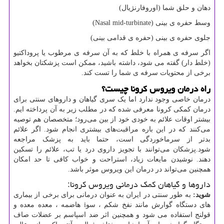
دهان و حلق شما (اوروفارنژیال)
وسط حفره ی بینی (
Nasal mid-turbinate
)
جلوی حفره ی بینی (حفره ی قدامی بینی)
اگر سرفه ی همراه با خلط که به آن سرفه ی مرطوب یا پروداکتیو
(خلط دار) گفته می شود، داشته باشید، ممکن است پزشکتان بخواهد
برخی از محتویات سرفه ی شما را تست کند.
راه درمان ویروس کرونا چیست؟
درمان خاصی وجود ندارد اما یک سری گیاهان و داروهای سنتی برای
درمان کمکی کرونا معرفی شده که در مطلب زیر به آن پرداخته ایم.
بیشتر اوقات علائم به خودی خود از بین می‌رود؛ متخصصان هم توصیه
می‌کنند که در این باره مراقبت‌های بیشتری انجام شود. اگر علائم
بدتر از سرماخوردگی است، حتما باید به پزشک مراجعه
شود.پزشکان می‌توانند با تجویز داروی درد یا تب، علائم را تسکین
دهند. نوشیدن مایعات زیاد، استراحت و خواب کافی تا حد امکان
همچنین می‌تواند در درمان این ویروس موثر باشد.
داروها و گیاهان کمک درمانی ویروس کرونا:
شوید:
به طور سنتی در ایران به عنوان درمانی برای برخی از بیماری
های دستگاه گوارش مانند نفخ شکم ، سو
i
هاضمه ، معده معده و
قولنج استفاده می شود و همچنین اثر ضد اسپاسم بر عضلات صاف