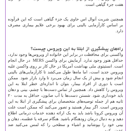
هفت جزء گیاهی است.
همچنین شربت آنوال اس حاوی یک جزء گیاهی است که این فرآوده
بر اساس کارآزمایی بالینی برای بهبود برخی علایم بیماری مصرف
دارد.
راه‌های پیشگیری از ابتلا به این ویروس چیست؟
واکسنی برای محافظت در برابر این خانواده از ویروس‌ها وجود ندارد،
حداقل هنوز وجود ندارد. آزمایش برای واکسن
MERS
در حال انجام
است. انستیتوی ملی بهداشت آمریکا در حال کار بر روی واکسن علیه
ویروس جدید است، اما ماه‌ها طول می‌کشد تا کارآزمایی‌های بالینی
انجام شود و بیش از یک سال زمان می‌برد تا وارد بازار شود. ممکن
است با دوری از افراد بیمار، بتوان تا اندازه‌ای خطر ابتلا به این
ویروس را کاهش داد. همچنین از تماس دست‌ها با چشم، بینی و دهان
باید خودداری شود. شستن دست‌ها با آب صابون، حداقل به مدت ۲۰
ثانیه هم از جمله توصیه‌های متخصصان برای پیشگیری از ابتلا به این
ویروس است. اگر بیمار هستید و تصور می‌کنید که ممکن است علت
آن ویروس کرونا باشد باید به یک ارائه دهنده خدمات درمانی اطلاع
دهید و به دنبال درمان زودهنگام باشید. هنگام سرفه یا عطسه، دهان و
بینی خود را بپوشانید و اشیاء و سطحی را که لمس می‌کنید ضد
عفونی کنید.