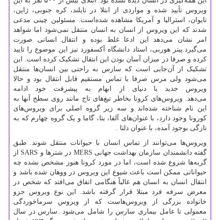
این همه‌گیری در انسان دیده نشده بود. ابتلای بیش از ۵۰۰ نفر به این
ویروس تأیید شده و مواردی از ابتلا در تایلند، کره جنوبی، ژاپن،
تایوان، استرالیا و آمریکا مشاهده شده‌است. مسئولین چینی مدعی
شدند که این ویروس از انسان به انسان منتقل نمی‌شود اما شواهد
امر نشان می‌دهد این ادعا غلط بوده و انتقال انسانی صورت
می‌گیرد.پیتر هوربی، استاد دانشگاه آکسفورد نیز این موضوع را تایید
کرده و صرفا در میزان آسان بودن این انتقال تشکیک کرده است. این
تشکیک از آن‌جایی است که سارس به راحتی بین انسان‌ها منتقل
می‌شود ولی مرس صرفا با تماس مستقیم قابل انتقال بود و حالا
ویروس جدید با دنیای از ابهام به پیشرفت خود ادامه
می‌دهد. ویروس‌های کرونا بخاطر تیغ‌های تاج مانند روی سطح آنها به
این نام شناخته شده‌اند و سه زیر گروه اصلی برای ویروس‌های
کورونا وجود دارد، با عنوان‌های آلفا، بتا، گاما و یک گروه چهارم که به
تازگی بوجود آمده، با عنوان دلتا .
ویروس‌ها می‌توانند از تماس انسان با حیوانات منتقل شوند. طبق
گفته دانشمندان سازمان بهداشت جهانی
MERS
در شتر‌ها و
SARS
از
گربه‌ها شروع شده است، اما در مورد کرونا هنوز مشخص نشده چه
حیواناتی ممکن است باعث شیوع این ویروس در ووهان شده باشد و
انتقال انسان به انسان هم غالباً هنگامی اتفاق می‌افتد که شخص در
معرض سرفه فرد مبتلا قرار گرفته باشد. این نوع ویروس جزو
خانواده بزرگی از ویروس‌هاست که از ویروس سرماخوردگی
معمولی تا عامل بیماری سارس را شامل می‌شود .سارس در سال