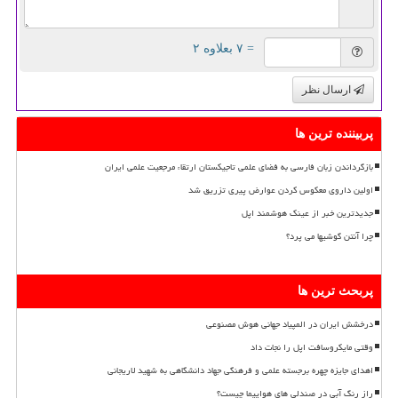
= ۷ بعلاوه ۲
ارسال نظر
پربیننده ترین ها
بازگرداندن زبان فارسی به فضای علمی تاجیکستان ارتقاء مرجعیت علمی ایران
اولین داروی معکوس کردن عوارض پیری تزریق شد
جدیدترین خبر از عینک هوشمند اپل
چرا آنتن گوشیها می پرد؟
پربحث ترین ها
درخشش ایران در المپیاد جهانی هوش مصنوعی
وقتی مایکروسافت اپل را نجات داد
اهدای جایزه چهره برجسته علمی و فرهنگی جهاد دانشگاهی به شهید لاریجانی
راز رنگ آبی در صندلی های هواپیما چیست؟