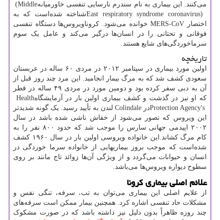
می‌کنند. این بیماری به نام سندرم نارسایی تنفسی خاورمیانه
(Middle
East respiratory syndrome coronavirus)
شناخته شده‌است که به
اختصار
MERS-CoV
خوانده می‌شود. کروناویروس‌ها دستگاه تنفسی
فوقانی و تحتانی را در انسان‌ها درگیر می‌کند و عامل یک سوم
سرماخوردگی‌های شایع هستند.
تاریخچه
اولین مورد بیماری در سپتامبر ۲۰۱۲ در مردی ۶۰ ساله در عربستان
سعودی کشف شد که به مرگ بیمار انجامید. این مرد چند روز قبل از
آن به دبی سفر کرده بود و دومین مورد در مردی ۴۹ ساله در قطر
که او نیز در گذشت و کشف بیماری اولین بار در آزمایشگاه
Health
Protection Agency's
در
Colindale
لندن به تأیید رسید. یک گونه شدیدتر
این ویروس که تصور می‌شود از خفاش ناشی شده باشد در سال
۲۰۰۲ اپیدمی جهانی سارس را موجب شد که حدود ۸۰۰ نفر را به
کام مرگ کشاند.این خانواده ویروسی اولین بار در سال ۱۹۶۰ کشف
شده‌است که موجب بروز بیماریهایی از خانواده سرما خوردگی در
انسان و حیوانات می‌گردد و از ویژگی آن‌ها زوائد تاج مانند بر روی
سطوح دیواره ویروس‌ها می‌باشد.
علائم اصلی بیماری کرونا
از علایم اصلی این بیماری می‌توان به تب، سرفه، تنگی نفس و
مشکلات حاد تنفسی اشاره کرد. همچنین بیمار ممکن است سرفه‌های
چند روزه ظاهراً بدون دلیل نیز داشته باشد که در صورت مشکوک