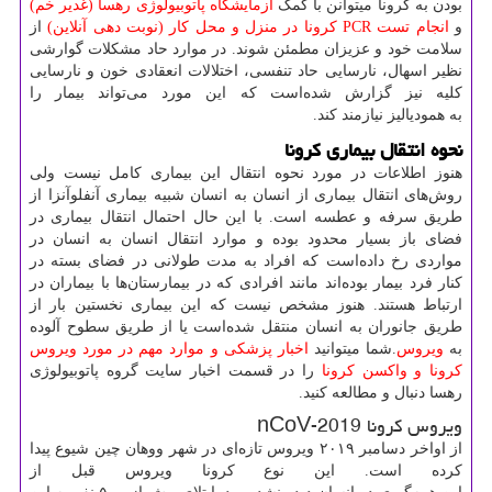
بودن به کرونا میتوانن با کمک
آزمایشگاه پاتوبیولوژی رهسا (غدیر خم)
و
انجام تست
PCR
کرونا در منزل و محل کار (نوبت دهی آنلاین)
از
سلامت خود و عزیزان مطمئن شوند. در موارد حاد مشکلات گوارشی
نظیر اسهال، نارسایی حاد تنفسی، اختلالات انعقادی خون و نارسایی
کلیه نیز گزارش شده‌است که این مورد می‌تواند بیمار را
به همودیالیز نیازمند کند.
نحوه انتقال بیماری کرونا
هنوز اطلاعات در مورد نحوه انتقال این بیماری کامل نیست ولی
روش‌های انتقال بیماری از انسان به انسان شبیه بیماری آنفلوآنزا از
طریق سرفه و عطسه است. با این حال احتمال انتقال بیماری در
فضای باز بسیار محدود بوده و موارد انتقال انسان به انسان در
مواردی رخ داده‌است که افراد به مدت طولانی در فضای بسته در
کنار فرد بیمار بوده‌اند مانند افرادی که در بیمارستان‌ها با بیماران در
ارتباط هستند. هنوز مشخص نیست که این بیماری نخستین بار از
طریق جانوران به انسان منتقل شده‌است یا از طریق سطوح آلوده
به
ویروس
.شما میتوانید
اخبار پزشکی و موارد مهم در مورد ویروس
کرونا و واکسن کرونا
را در قسمت اخبار سایت گروه پاتوبیولوژی
رهسا دنبال و مطالعه کنید.
ویروس کرونا 2019
nCoV-
از اواخر دسامبر ۲۰۱۹ ویروس تازه‌ای در شهر ووهان چین شیوع پیدا
کرده ‌است. این نوع کرونا ویروس قبل از