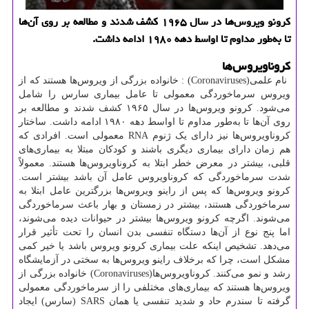
كرونو ویروس‌ها در سال ۱۹۶۵ كشف شدند و مطالعه بر روی آن‌ها
تا به‌طور مداوم تا اواسط دهه ۱۹۸۰ ادامه داشت.
کروناویروس‌ها
نام علمی
: (Coronaviruses)
خانواده بزرگی از ویروس‌ها هستند که از
ویروس سرماخوردگی معمولی تا عامل بیماری سارس را شامل
می‌شود. کرونو ویروس‌ها در سال ۱۹۶۵ کشف شدند و مطالعه بر
روی آن‌ها تا به‌طور مداوم تا اواسط دهه ۱۹۸۰ ادامه داشت. ساختار
کروناویروس‌ها نیز دارای یک ژنوم
RNA
معمولی است. افرادی که
هم ‌زمان دارای بیماری دیگری باشند و کودکان مبتلا به بیماری‌های
قلبی، بیشتر در معرض خطر ابتلا به کروناویروس‌ها هستند. معمولاً
شدت سرماخوردگی که کروناویروس عامل آن باشد بیشتر است.
کرونو ویروس‌ها که پس از راینو ویروس‌ها بزرگترین عامل ابتلا به
سرماخوردگی هستند، بیشتر در زمستان و بهار باعث سرماخوردگی
می‌شوند. اگرچه کرونو ویروس‌ها بیشتر در حیوانات دیده می‌شوند،
اما پنج نوع از آن‌ها دستگاه تنفسی بدن انسان را تحت تأثیر قرار
می‌دهد. تشخیص اینکه علت بیماری کرونو ویروس باشد یا خیر کمی
مشکل است، چرا که برخلاف راینو ویروس‌ها به سختی در آزمایشگاه
رشد و نمو می‌کنند. کروناویروس‌ها
(Coronaviruses)
خانواده بزرگی از
ویروس‌ها هستند که بیماری‌های مختلفی را از سرماخوردگی معمولی
گرفته تا سندرم حاد و شدید تنفسی یا همان
SARS
(سارس) ایجاد