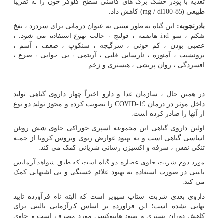
تغذیه با پودر خشک برگ های کاسنی سطح گلوکز خون را به تقریباً
طبیعی (85-100
mg / dl
) کاهش داد.
بادرنجوبه:
این گیاه به طور سنتی به عنوان درمانی برای سردرد ، نفخ
شکم ، سو
ind
هاضمه ، قولنج ، حالت تهوع استفاده می شود. ،
عصبی بودن ، کم خونی ، سرگیجه ، سنکوپ ، ضعف ، آسم ،
برونشیت ، آمنوره ، نارسایی قلبی ، آریتمی ، بی خوابی ، صرع ،
افسردگی ، روان پریشی ، هیستری و زخم.
در همین حال ، سازمان غذا و دارو اخیراً چهار داروی گیاهی تولید
داخل موثر در درمان
COVID-19
را تصویب کرده و مجوز تولید دو نوع
از آنها را صادر کرده است.
اولین داروی گیاهی این مجموعه اسپری خوراکی حاوی شش روغن
اساسی گیاهی است و به بهبود عوارض ریوی ویروس کرونا از جمله
تنگی نفس ، سرفه و اکسیژن رسانی شریانی کمک می کند.
مورد دوم شربت حاوی عصاره دو گیاه است که طبق شواهد آزمایش
بالینی در صورت استفاده به بهبود علائم خستگی و بی اشتهایی کمک
می کند.
داروی بعدی شربت استاپ سیویر است که البته نام فرآورده تایید
نهایی نشده است؛ این فراورده بر اساس کارآزمایی بالینی برای
کاهش دوران بستری و بهبود هایپوکسی مورد مصرف است و حاوی