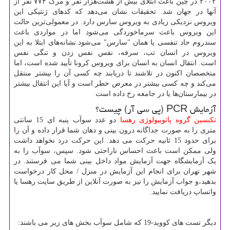
۲۰۰۲ در چین باعث ابتلای بیش از هشت‌هزار نفر و مرگ ۷۷۴ نفر از
آنها در جهان شد. تحقیقات نشان می‌دهد که کدهای ژنتیکی این
ویروس نزدیکی زیادی به ویروس سارس دارد. در معمولی‌ترین حالت
این ویروس باعث سرماخوردگی می‌شود اما در مواردی باعث
سندروم حاد تنفسی یا همان "سارس" می‌شود.نشانه‌های ابتلا به این
ویروس در انسان تب، سرفه، نفس نفس زدن و تنگی نفس
است. انتقال انسان به انسان برای ویروس کرونا تأیید شده است، اما
متخصصان اکنون در تلاشند تا دریابند چه کسی آن را بیشتر منتقل
می‌کند و چه کسی بیشتر در معرض خطر است و آیا این انتقال بیشتر
در بیمارستان‌ها یا در جامعه رخ داده است
آزمایش
PCR
(پی سی آر) چیست؟
تکنسین گروه پاتوبیولوژی رهسا
دو عدد سوآب پنبه ای 15 سانتی
متری را به صورت جداگانه درون بینی و دهان شما قرار داده و آن را
برای حدود 15 ثانیه حرکت می دهد. این حرکت درد نخواهد داشت
ولی ممکن است باعث احساس ناراحتی شود. سپس، سوآب را به
یک آزمایشگاه جهت آزمایش مواد داخل بینی شما می فرستند. در
شهر تهران برای انجام این آزمایش در منزل / محل کار درخواست
بدهید،و جواب آزمایش را نیز به صورت آنلاین از طریق سایت رهسا یا
واتساپ دریافت نمایید.
دیگر تست های کووید-19 که شامل سوآب بخش های زیر می باشند: