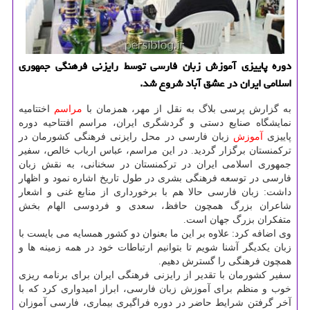
دوره پاییزی آموزش زبان فارسی توسط رایزنی فرهنگی جمهوری
اسلامی ایران در عشق آباد شروع شد.
به گزارش پرسی بلاگ به نقل از مهر، همزمان با
مراسم
اختتامیه
نمایشگاه صنایع دستی و گردشگری ایران، مراسم افتتاحیه دوره
پاییزی
آموزش
زبان فارسی در محل رایزنی فرهنگی کشورمان در
ترکمنستان برگزار گردید. در این مراسم، عباس ارباب خالص، سفیر
جمهوری اسلامی ایران در ترکمنستان در سخنانی، به نقش زبان
فارسی در توسعه فرهنگی بشری در طول تاریخ اشاره نمود و اظهار
داشت: زبان فارسی حالا هم با برخورداری از منابع غنی و اشعار
شاعران بزرگ همچون حافظ، سعدی و فردوسی الهام بخش
متفکران بزرگ جهان است.
وی اضافه کرد: علاوه بر این ما بعنوان دو کشور همسایه می بایست با
زبان یکدیگر آشنا شویم تا بتوانیم ارتباطات خود در همه زمینه ها و
همچون فرهنگی را گسترش دهیم.
سفیر کشورمان با تقدیر از رایزنی فرهنگی ایران برای برنامه ریزی
خوب و منظم برای آموزش زبان فارسی، ابراز امیدواری کرد که با
آخر گرفتن شرایط حاضر در دوره فراگیری بیماری، فارسی آموزان