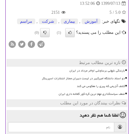
1399/07/13
13:52:06
2151
/ 5
5.0
تگهای خبر:
آموزش
,
بیماری
,
شركت
,
مراسم
این مطلب را می پسندید؟
(0)
(1)
تازه ترین مطالب مرتبط
بارندگی شهابی برساوشی اواخر مرداد در ایران
دو استاد دانشگاه امیرکبیر در لیست دبیران ممتاز انتشارات اسپرینگر
کشف آنزیمی که پیری را معکوس می کند
ضعف سیاستگذاری مهم ترین گره کور گلخانه داری ایران
نظرات بینندگان در مورد این مطلب
لطفا شما هم
نظر دهید