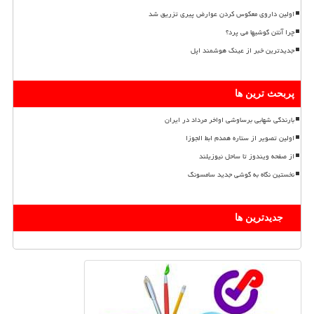
اولین داروی معکوس کردن عوارض پیری تزریق شد
چرا آنتن گوشیها می پرد؟
جدیدترین خبر از عینک هوشمند اپل
پربحث ترین ها
بارندگی شهابی برساوشی اواخر مرداد در ایران
اولین تصویر از ستاره همدم ابط الجوزا
از صفحه ویندوز تا ساحل نیوزیلند
نخستین نگاه به گوشی جدید سامسونگ
جدیدترین ها