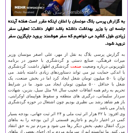
به گزارش پرسی بلاگ مونسان با اعلان اینكه مقرر است هفته آینده
جلسه ای با وزیر بهداشت داشته باشد اظهار داشت: تعطیلی سفر
زیادی طول كشید می خواهیم كه سفر هوشمند بروید جایگزین سفر
نروید شود.
به گزارش پرسی بلاگ به نقل از مهر، علی اصغر مونسان وزیر
میراث فرهنگی، صنایع دستی و گردشگری با حضور در برنامه
تلویزیونی درباره وضعیت
صنعت
گردشگری اظهار داشت: گردشگری
با اندکی حمایت نیز می تواند دستاوردهای زیادی داشته باشد. می
توان با ۵۰ میلیون تومان شغل ایجاد کرد اما در بخش صنعت، یک
شغل با حداقل ۵۰۰ میلیون تومان ایجاد می شود. ما در شرایط
تحریم به رغم همه اتفاقات عجیب سال ۹۸ مثل سیل، بنزین، شهادت
سردار سلیمانی، درگیری های منطقه و سقوط هواپیمای اوکراینی،
باز هم شاهد رشد بی نظیری بودیم چون اشتغال در حوزه گردشگری
پایدار می باشد.
وی افزود: با ۳۲ هزار اثر ثبت ملی و ۲۴ اثر ثبت جهانی، بودجه بسیار
کمی در اختیار داریم و ناچاریم قسمتی از این بودجه را به بناهای
بزرگ انتقال دهیم، بخش دیگر رها می شود و مردم نیز به حق انتقاد
می کنند. ما توانسته ایم از سرمایه مردم برای احیای بعضی از بناهای