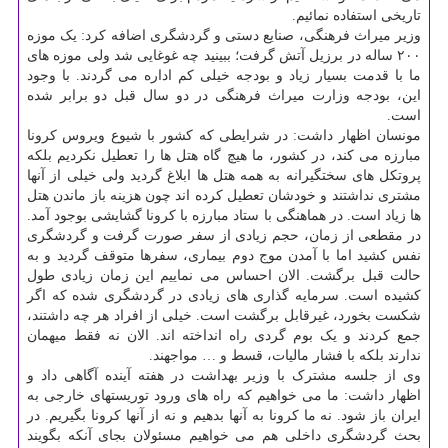
تاریخی استفاده نمائیم.
وزیر میراث فرهنگی، صنایع دستی و گردشگری اضافه کرد: یک موزه
۲۰۰ ساله در برزیل آتش گرفت؛ ببینید چه غوغایی شد ولی موزه های
ما با قدمت بسیار زیاد و بودجه خیلی کم اداره می گردند. با وجود
این، بودجه وزارت میراث فرهنگی در دو سال قبل دو برابر شده
است.
مونسان اظهار داشت: در شرایطی که کشور با شیوع ویروس کرونا
مبارزه می کند، در کشور، ما هیچ گاه هتل ها را تعطیل نکردیم بلکه
پروتکل های سختگیرانه به همه هتل ها ابلاغ گردید ولی خیلی از آنها
مشتری نداشتند و خودشان تعطیل کرده اند چون هزینه باز ماندن هتل
ها زیاد است. در هماهنگی با ستاد مبارزه با کرونا گشایشی بوجود آمد.
در مقطعی از زمان، حجم زیادی از سفر صورت گرفت و گردشگری
نفس کشید اما با آمدن موج دوم بیماری، سفرها متوقف گردید و به
حالت قبل برگشت. الان احساس می نماییم این زمان زیادی طول
کشیده است. سرمایه گذاری های زیادی در گردشگری شده که اگر
شکست بخورد، غیرقابل برگشت است. خیلی از افراد هر چه داشتند،
جمع کردند و یک بوم گردی راه انداخته اند. الان نه فقط میهمان
ندارند بلکه با فشار مالیات، قسط و … مواجهند.
وی از جلسه مشترک با وزیر بهداشت در هفته آینده آگاهی داد و
اظهار داشت: ما می خواهیم که راه های ورود توریستهای خارجی به
ایران باز شود. نه ما کرونا به آنها بدهیم و نه از آنها کرونا بگیریم. در
بحث گردشگری داخلی هم می خواهیم مسئولان بجای آنکه بگویند