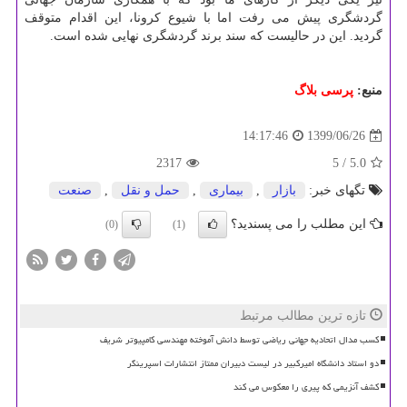
گردشگری پیش می رفت اما با شیوع کرونا، این اقدام متوقف
گردید. این در حالیست که سند برند گردشگری نهایی شده است.
منبع:
پرسی بلاگ
1399/06/26
14:17:46
2317
/ 5
5.0
تگهای خبر:
بازار
,
بیماری
,
حمل و نقل
,
صنعت
این مطلب را می پسندید؟
(0)
(1)
تازه ترین مطالب مرتبط
کسب مدال اتحادیه جهانی ریاضی توسط دانش آموخته مهندسی کامپیوتر شریف
دو استاد دانشگاه امیرکبیر در لیست دبیران ممتاز انتشارات اسپرینگر
کشف آنزیمی که پیری را معکوس می کند