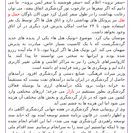
«سفر نروید» اعلام کنند «سفر هوشمند یا سفر ایمن بروید». ما می
دانیم که اگر سفرها در چارچوب تور گردشگری اتفاق بیفتد، می توان
رعایت بهداشت را در طول سفر کنترل کرد چون الان ناوگان
حمل و
نقل
نیز پروتکل های بهداشتی دارد و اتاق هتل ها اگر توسط یک نفر
استفاده شود، تا ۲۴ ساعت امکان پذیرش فرد دیگری در آن اتاق
وجود نخواهد داشت.
مونسان بیان کرد: موضوع «بوتیک هتل ها» یکی از پدیده های جدید
گردشگریست که با یک کانسپت بسیار خاص، مبادرت به پذیرش
میهمان می کند. این بوتیک هتل ها اگر کرونا نبود، تا ۶ ماه آینده رزرو
شده بودند و ایرانیها به سختی می توانستند جا پیدا کنند. ما
کاروانسراهای تاریخی را نیز به مراکز اقامتی و هتلی تغییر کاربری
داده ایم و بومگردی ها نیز رشد فزاینده ای داشته است.
وزیر میراث فرهنگی، صنایع دستی و گردشگری افزود: درآمدهای
حاصل از گردشگری در ایران مانند درآمدهای نفت نیست که مستقیماً
به خزانه دولت برود بلکه درآمدهای ارزی ما بوسیله فعالان
گردشگری بطور مستقیم در
بازار
می چرخد؛ ارزهای مختلفی وارد
کشور می شود که در بازار گردشگری و بخش های مختلف آن هزینه
می شود اما این هزینه ها به چشم نمی آید.
وی از رونمایی شعار گردشگری در هفته جهانی گردشگری آگاهی داد
و اظهار داشت: در قانون برنامه ششم توسعه آمده بود که «باید سند
توسعه راهبردی گردشگری تهیه می شد»، اما این اقدام انجام نشده
بود تا اینکه توانستیم این سند را به سرانجام برسانیم. سند اقدام ملی
نیز یکی دیگر از کارهای ما بود که با همکاری سازمان جهانی