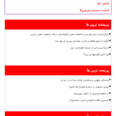
فیش حج
قیمت بیسیم موتورولا
پربیننده ترین ها
بازگرداندن زبان فارسی به فضای علمی تاجیکستان ارتقاء مرجعیت علمی ایران
اولین داروی معکوس کردن عوارض پیری تزریق شد
جدیدترین خبر از عینک هوشمند اپل
چرا آنتن گوشیها می پرد؟
پربحث ترین ها
بارندگی شهابی برساوشی اواخر مرداد در ایران
اولین تصویر از ستاره همدم ابط الجوزا
از صفحه ویندوز تا ساحل نیوزیلند
نخستین نگاه به گوشی جدید سامسونگ