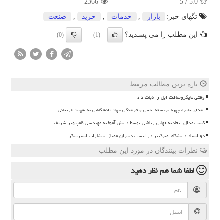
2366
/ 5
5.0
تگهای خبر:
بازار
,
خدمات
,
خرید
,
صنعت
این مطلب را می پسندید؟
(0)
(1)
تازه ترین مطالب مرتبط
وقتی مایکروسافت اپل را نجات داد
اهدای جایزه چهره برجسته علمی و فرهنگی جهاد دانشگاهی به شهید لاریجانی
کسب مدال اتحادیه جهانی ریاضی توسط دانش آموخته مهندسی کامپیوتر شریف
دو استاد دانشگاه امیرکبیر در لیست دبیران ممتاز انتشارات اسپرینگر
نظرات بینندگان در مورد این مطلب
لطفا شما هم
نظر دهید