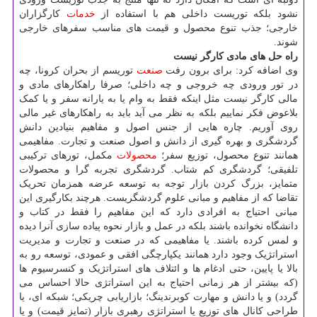
نشود بلکه توریست داخلی هم با استفاده از
خدمات
کارگزاران
خارجی؛ جذب تنوع محصول و قیمت های مناسب سفرهای خارجی
شوند.
راه حل های مادی کارگر نیست
وی اضافه کرد: برای برون رفت
صنعت
توریسم از بحران کرونا، چه
در تور ورودی چه خروجی و چه داخلی؛ صرفا راهکارهای مادی و
مالی کارگر نیست مثل اینکه فقط به وام یا به یارانه سفر و یا کمک
بلاعوض فکر نماییم بلکه به نظر می آید باید به راهکارهای غیر مالی
روی آوریم. چاره هایی از جنس اصول و مفاهیم بنیادین دانش
گردشگری و بهره گیری از دانش و اصول صنعت و تجارت. مفاهیمی
همانند تنوع محصول، توزیع سفر؛
محصولات
مکمل، تورهای ترکیبی
تلفیقی؛ گردشگری کم شتاب. گردشگری تجربه گرا و محصولات
متمایز، بزرگ کردن بازار توجه به توسعه عرضه همزمان تحریک
تقاضا که از مفاهیم و مبانی علوم گردشگریست. هرچند بکارگیری این
مبانی احتیاج به افرادی دارد که این مفاهیم را فقط در کتاب و
دانشگاه نخوانده باشند بلکه در عمل و بازار نحوه پیاده سازی آنرا دیده
و لمس کرده باشند. یا مفاهیمی که در صنعت و تجارت و مدیریت
استراتژیک وجود دارد همانند یکپارچگی افقی و عمودی، توسعه رو به
بالا یا پایین، حتی ادغام ها و ائتلاف های استراتژیک و کنسرسیوم ها
(که بیشتر از هر زمانی احتیاج به این استراتژی حالا احساس می
گردد) و یا دانش و مهارت کوبرندینگ؛ بازاریابی چریکی؛ شبکه ای، یا
طراحی کانال های توزیع یا استراتژی رهبری بازار (تمایز قیمت) و یا