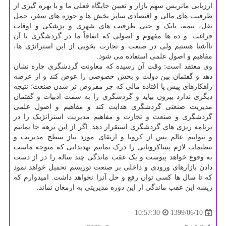
ارزیابی ماتریس سهم بازار و تعیین جایگاه فعلی ما و یا بهره گیری از
ظرفیت های مالی و اقتصادی سایر بخش ها و حوزه های سفر، حمل
نقل، بیمه، بانک و حتی ظرفیت های شهری و پزشکی و اوقات
فراغت. و ده ها مفهوم و اصولی که اتفاقاً ما در گردشگری با آن
ناآشنا هستیم ولی در صنعت و تجارت بخوبی از این استراتژی ها،
مفاهیم و اصول علمی استفاده می شود.
وی معتقد است: وقت آن رسیده که معاونت گردشگری چاره نشان
دهد و گفتمان بین دولت و بخش خصوصی را عوض کند و از عرضه
راهکارهای پیش پا افتاده مالی که جز مقروض تر شدن صنعت؛ نتیجه
دیگری ندارد بیرون بیاید و گردشگری را به سمت ادبیات و گفتمان
مدیریت صنعتی گردشگری هدایت کند و مفاهیم و اصول علمی
گردشگری و صنعت و تجارت و مفاهیم مدیریت استراتژیک را در
برنامه ریزی های گردشگری استقرار دهد. اگر از این برهه جا بمانیم
و نتوانیم عالم پس از کرونا و ارتقای مورد نیاز سطح مدیریت و
تنظیمات لازم پساکرونایی را درک نماییم تهدیداتی که متوجه ماست
به وقوع خواهد پیوست و یک عقب ماندگی چند ساله را در از دست
دادن بازارهای ورودی و داخلی بر صنعت توریسم تحمیل خواهد نمود
که تا سال ها کسی توان رفع و حل آنرا نخواهد داشت. امیدوارم که
ریشه این عقب ماندگی از این دوره مدیریتی به ارمغان نماند.
1399/06/10
10:57:30