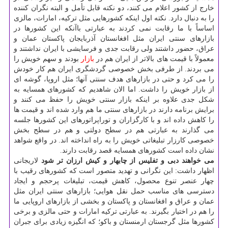
خارج از کشور اعلام می کنند، دو نکته قابل تأمل و البته نگران کننده
را به دنبال دارد. نکته اول اینکه کشورهایی مثل ترکیه، امارات، مالزی
اساساً با ما رقابت نمی کردند به عبارتی باآنکه این کشورها در
بازارهای سنتی ایران مثل افغانستان آذربایجان پاکستان عمان و
عراق، حضور داشتند ولی رقابت جدی و فرسایشی با ایران نداشتند و
معمولاً با قیمت های بالاتر از ایران هم در
بازار
بودند و سهم خویش را
می بردند. از طرفی بخش خصوصی گردشگری ایران هم کار خودش
را می کرد و حتی در بازارهای هدف سنتی آنها؛ مثل اروپا، گوشه ای
از بازار خویش را داشت. اما الان شاهدیم که کشورهای همسایه به
شکل جدی علاوه بر اینکه بازار سنتی خویش را حفظ می کنند و
برایش برنامه دارند در بازارهای سنتی ما هم وارد شده اند و قیمت ها
را کاهش داده اند و با کارگزاران و توراپراتورهای این کشورها جلسه
می گذارند به عبارتی هم در سطح دولتی و هم در سطح بخش
خصوصی کارزار تبلیغاتی خویش را به راه انداخته اند. در واقع شواهد
نشان داده است کشورهای همسایه قصد رقابت دارند.
می خواهند دبی و تفلیس از چابهار و کیش ارزان تر شود
لاریجانی
اظهار داشت: این نگرانی و تهدید متصور است که کشورهای رقیب با
چهار عنصر تنوع محصول، کاهش قیمت، تبلیغات پرحجم و ایجاد
دسترسی های مناسب حمل نقل هوایی؛ بازارهای سنتی ایران مثل
عمان و عراق و افغانستان و پاکستان و بخشی از بازارهای اروپایی ما
را هم در اختیار بگیرند. به عبارتی ترکیه امارات و حتی مالزی و برخی
کشورها مثل گرجستان ارمنستان و باکو؛ که انگیزه زیادی برای جبران