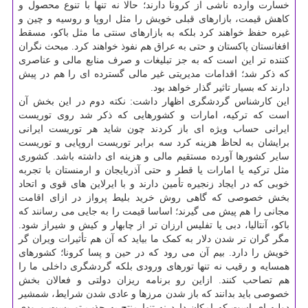
خسارت وارده ناشی از کرونا دارند؛ حالا نه تنها با تنوع محصول و
کاهش قیمت، بازارهای قبلی خویش را مثل اروپا و روسیه و چین و
غیره حفظ خواهند کرد بلکه به بازارهای سنتی ما مثل باکو، مسقط
افغانستان پاکستان و حتی به عراق هم نفوذ خواهند کرد. مبحث نگران
کننده تر این است که به جز تبلیغات و صرف منابع مالی و عناصری
که ذکر شد؛ اقدامات مدیریتی غیر مالی گسترده ای را هم در پیش
دارند که بسیار تاثیر گذار خواهد بود.
این کارشناس گردشگری اظهار داشت: نکته دوم در این بخش آن
است که ترکیه، امارات و کشورهایی که ذکر شد روی توریست
ایرانی حساب ویژه ای باز کردند چون شاید هر توریست ایرانی
برایشان به لحاظ هزینه کرد سه برابر توریست اروپایی و توریست
سایر کشورها آورده مستقیم مالی و هزینه ای داشته باشد. کشوری
مثل ترکیه یا امارات یا قطر و حتی آذربایجان و ارمنستان با تجربه
خوبی که در ایجاد زنجیره تأمین دارند و با ایرلاین های قوی و اتحاد
بخش خصوصی که گاهی روش خرید بلیط پرواز در ازای اقامت
مجانی را هم پیش می گیرند؛ اساسا قیمت را به جایی می رسانند که
باکو، آنتالیا، دبی یا تفلیس ارزان تر از چابهار و کیش و شیراز شود.
مگر گران تر شدن دلار به کمک ما بیاید که آن هم تأثیرات ویران گر
خویش را دارد. بیم آن می رود که در حین و پسا کرونا؛ کشورهای
همسایه و رقیب نه تنها تورهای ورودی بلکه گردشگری داخلی ما را
هم تصاحب کنند. ازاین رو برنامه ریزان دولتی و فعالان بخش
خصوصی باید بدانند که باز شدن مرزها و عادی شدن شرایط، شمشیر
دولبه ای است که امکان دارد نه تنها منتج به جذب توریست ورودی