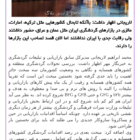
لاریجانی اظهار داشت: باآنكه تابحال كشورهایی مثل تركیه، امارات،
مالزی در بازارهای گردشگری ایران مثل عمان و عراق، حضور داشتند
ولی رقابت جدی با ایران نداشتند اما الان قصد تصاحب این بازارها
را دارند.
محمد ابراهیم لاریجانی مدیرکل سابق بازاریابی و تبلیغات گردشگری
به خبرنگار مهر اظهار داشت: بررسی تحولات گردشگری منطقه و
کشورهای همسایه و نگاهی به وضعیت کشورمان سه مبحث حائز
اهمیت را باید جدی گرفته شود نخستین مبحث این است که تقریباً
همه کشورهای همسایه و رقیب از یک ماه پیش کارهای بازاریابی و
تبلیغات را البته با روش های نرم و بی صدا و معطوف به هدف و
بیشتر b۲b و G۲G و حتی G۲B و B۲G شروع کرده اند. به نظر می آید
ایران هم کم کم باید شروع کند و در این ارتباط بخش بازاریابی و
تبلیغات وزارت میراث فرهنگی و گردشگری بیشتر از هر زمان دیگری
نقشی تاریخی بر عهده دارد. چونکه اساساً اقدامات بازاریابی در حین
و پساکرونا سازوکار جدیدی را می طلبد که باید برای نخستین بار
طراحی شود.
وی اضافه کرد: مبحث بعدی در رصد اقدامات گردشگری کشورهای
همسایه و بررسی گزارش هایی که عوامل رسمی و غیر رسمی در