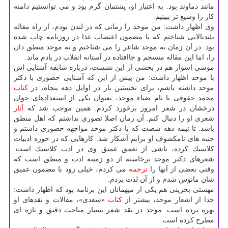
مانند دماوند بود. به اعتبار او، پشتمان گرم بود و می توانستیم دامنه
كار را وسیع تر ببینیم.
وی اظهار داشت: من موحد را زمانی كه در لندن بودم، از راه مقاله
بلندبالایی شناختم كه با مضمون اعتصاب غذا در روزنامه چاپ شده
بود. در آن زمان نه موحد شاعر را می شناختم و نه موحد منطق دان
را، اما این مقاله منسجم و جاافتاده در آستانه انقلاب در یادم ماند.
موسی اسوار هم در بخشی از این نشست، درباره سابقه آشنایی اش
با موحد اظهار داشت: من پیش از این كه آشنایی حضوری با دكتر
موحد داشته باشم، برای نخستین بار در اوایل دهه پنجاه، در
كتاب
محمد حقوقی با نام ضیاء موحد، بعنوان یكی از استعدادهای جوان
درخشان در شعر امروز برخورد كردم. همین موجب شد كه
آثار
شعری او را دنبال كنم. آن زمان اصلا تصوری نداشتم كه اهل منطق
باشد. تا نیمه دهه شصت كه با دكتر موحد مواجهه حضوری داشتم و
جنبه های نامكشوف او برایم آشكار شد. كارهایی كه در حوزه ادبیات
كلاسیك كرده، ناشی از تعمق عمیق وی در ادب كلاسیك است.
شعرهای دكتر موحد برخاسته از دو زمینه ادب و منطق است كه
وقتی بعضی از آنها را
ترجمه
می كردم، خیلی زود با مضمون عمیق
شان مانوس شدم و از آن لذت بردم.
مهستی بحرینی هم یكی از میهمانان این برنامه بود كه اظهار داشت:
جدا از اشعار موحد، بیشتر از
كتاب
«سعدی»، مقالات و نقدهای او
بهره برده است. موحد در نقد شعر بسیار مباحث دقیق و تازه ای
مطرح كرده است.