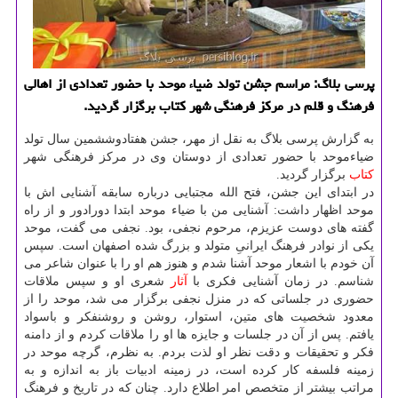
پرسی بلاگ: مراسم جشن تولد ضیاء موحد با حضور تعدادی از اهالی
فرهنگ و قلم در مركز فرهنگی شهر كتاب برگزار گردید.
به گزارش پرسی بلاگ به نقل از مهر، جشن هفتادوششمین سال تولد
ضیاءموحد با حضور تعدادی از دوستان وی در مركز فرهنگی شهر
كتاب
برگزار گردید.
در ابتدای این جشن، فتح الله مجتبایی درباره سابقه آشنایی اش با
موحد اظهار داشت: آشنایی من با ضیاء موحد ابتدا دورادور و از راه
گفته های دوست عزیزم، مرحوم نجفی، بود. نجفی می گفت، موحد
یكی از نوادر فرهنگ ایرانیِ متولد و بزرگ شده اصفهان است. سپس
آن خودم با اشعار موحد آشنا شدم و هنوز هم او را با عنوان شاعر می
شناسم. در زمان آشنایی فكری با
آثار
شعری او و سپس ملاقات
حضوری در جلساتی كه در منزل نجفی برگزار می شد، موحد را از
معدود شخصیت های متین، استوار، روشن و روشنفكر و باسواد
یافتم. پس از آن در جلسات و جایزه ها او را ملاقات كردم و از دامنه
فكر و تحقیقات و دقت نظر او لذت بردم. به نظرم، گرچه موحد در
زمینه فلسفه كار كرده است، در زمینه ادبیات باز به اندازه و به
مراتب بیشتر از متخصص امر اطلاع دارد. چنان كه در تاریخ و فرهنگ