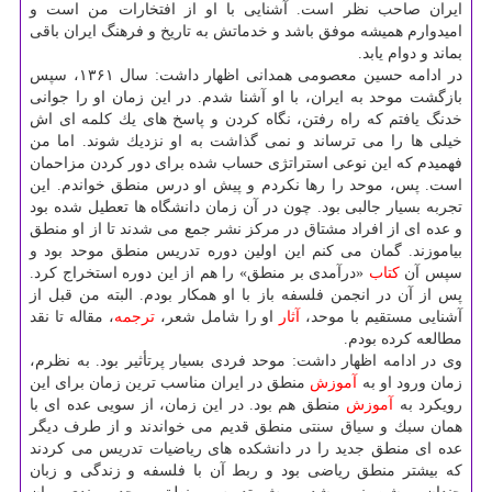
ایران صاحب نظر است. آشنایی با او از افتخارات من است و
امیدوارم همیشه موفق باشد و خدماتش به تاریخ و فرهنگ ایران باقی
بماند و دوام یابد.
در ادامه حسین معصومی همدانی اظهار داشت: سال ۱۳۶۱، سپس
بازگشت موحد به ایران، با او آشنا شدم. در این زمان او را جوانی
خدنگ یافتم كه راه رفتن، نگاه كردن و پاسخ های یك كلمه ای اش
خیلی ها را می ترساند و نمی گذاشت به او نزدیك شوند. اما من
فهمیدم كه این نوعی استراتژی حساب شده برای دور كردن مزاحمان
است. پس، موحد را رها نكردم و پیش او درس منطق خواندم. این
تجربه بسیار جالبی بود. چون در آن زمان دانشگاه ها تعطیل شده بود
و عده ای از افراد مشتاق در مركز نشر جمع می شدند تا از او منطق
بیاموزند. گمان می كنم این اولین دوره تدریس منطق موحد بود و
سپس آن
كتاب
«درآمدی بر منطق» را هم از این دوره استخراج كرد.
پس از آن در انجمن فلسفه باز با او همكار بودم. البته من قبل از
آشنایی مستقیم با موحد،
آثار
او را شامل شعر،
ترجمه
، مقاله تا نقد
مطالعه كرده بودم.
وی در ادامه اظهار داشت: موحد فردی بسیار پرتأثیر بود. به نظرم،
زمان ورود او به
آموزش
منطق در ایران مناسب ترین زمان برای این
رویكرد به
آموزش
منطق هم بود. در این زمان، از سویی عده ای با
همان سبك و سیاق سنتی منطق قدیم می خواندند و از طرف دیگر
عده ای منطق جدید را در دانشكده های ریاضیات تدریس می كردند
كه بیشتر منطق ریاضی بود و ربط آن با فلسفه و زندگی و زبان