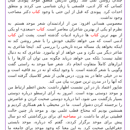
چندان روشن نمی شد. روش تدریس منطقِ موحد پیوندی میان
كسانی كه كار ادبی، فلسفی یا زبان شناسی می كردند و منطق
احداث كرد. پیوندی كه قبل از این حتی با وجود
كتاب
دكتر مصاحب
وجود نداشت.
معصومی همدانی افزود: من از ارادتمندان شعر موحد هستم. به
نظرم او یكی از بهترین شاعران معاصر است.
كتاب
«سعدی» او یكی
از مهم ترین
كتاب
ها درباره ادبیات گذشته است. پشت این
كتاب
آدمی است كه می خواهد تكلیف خودش را با شعر روشن كند نه
اینكه بخواهد یك مساله مرده تاریخی را بررسی كند. اینجا شاعری به
شاعر دیگر می نگرد و می خواهد از او بیاموزد. شاعری كه به دنبال
تقلید نیست؛ بلكه می خواهد دریابد چگونه می توان آن كارها را با
ابزارهای كاملاً متفاوت انجام داد. شعر ضیا موحد به راستی گفت
وگویی با شعر گذشته است. با وجود اینكه او نه در بند قافیه است و
نه در خیلی جاها در بند وزن، درس هایی از شعر كلاسیك گرفته است
كه آنها را در مدرن ترین صورت بیان می كند.
شاپور اعتماد باز در این نشست اظهار داشت: بخش اعظم ارتباط من
و موحد دوستی بوده است. امروز به آرای ارسطو درباره دوستی
بسیار بازگشت می شود، اما درباره دوستی صحبت كردن و عناصرش
را برجسته كردن دشوار است. ما در محیطی با هم همكاری كردیم و
همنشین بودیم كه محتاج قطب علمی بود. و موحد باز چنین حالت
قطبیتی برای ما داشت. در
مصاحبه
ای برای بزرگداشتی كه دو سال
پیش برای موحد برگزار كردند، گفتم كه درباره، موحد بایستی
جغرافیایی صحبت كرد. به این معنا كه وجود موحد برای جامعه ما