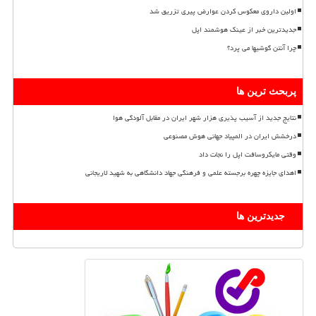
اولین داروی معکوس کردن عوارض پیری تزریق شد
جدیدترین خبر از عینک هوشمند اپل
چرا آنتن گوشیها می پرد؟
پربحث ترین ها
نتایج جدید از آسیب پذیری هزار شهر ایران در مقابل آلودگی هوا
درخشش ایران در المپیاد جهانی هوش مصنوعی
وقتی مایکروسافت اپل را نجات داد
اهدای جایزه چهره برجسته علمی و فرهنگی جهاد دانشگاهی به شهید لاریجانی
جدیدترین ها