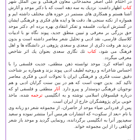
در اختتام علی اصغر محمدخانی معاون فرهنگی و بین الملل شهر
كتاب
اظهار داشت: نزدیك به سه دهه است كه با دكتر موحد و آثارش
آشنا هستم و همكاری های مستمر در حوزه های مختلف داشته ایم و
همواره از نكته سنجی ها، دقت ها و ایده های فكری و فرهنگی ایشان
در گسترش ادبیات، فلسفه و تفكر انتقادی بهره برده ام. دكتر موحد
حق بزرگی بر معرفی و تبیین منطق جدید، پیوند نگاه نو با ادبیات
كلاسیك فارسی، نقد ادبی و تحلیل شعر معاصر داشته است و بدون
تردید هر وقت ذكری از سعدی و سعدی پژوهی در دانشگاه ها و اهل
فرهنگ می شود،
كتاب
تك نگاری سعدی بعنوان یك اثر شاخص
معرفی میگردد.
وی اضافه كرد: موحد توانسته ذهن منطقی، جدیت فلسفی را با
احساس شاعرانه و روحیه لطیف ادبی پیوند بزند و همواره بر شناخت
دقیق سنت فكری و فرهنگی ایران با تحولات ادبی و فكری معاصر
تاكید كند. بدین جهت است كه هم در بین سنت گرایان ادبی و هم
نوجویان فرهنگی دوستدار و پیرو دارد.
آثار
منطقی و فلسفی او كه
درباره فیلسوفان اسلامی نوشته و به انگلیسی
ترجمه
شده، ماخذ
خوبی برای پژوهشگران خارج از ایران است.
پس از قدردانی ضیاء موحد از حاضران، از مجموعه شعر دو زبانه وی
با نام «بعد از سكوت» كه انتشارات هرمس آنرا منتشر نموده و سعید
سعیدپور آنرا به انگلیسی برگردانده، رونمایی گردید و موحد باز شعر
كوتاهی را از این مجموعه خواند.