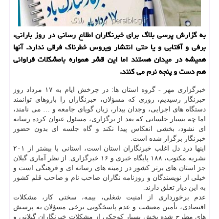
به گزارش پرسی بلاگ برای خبرنگاران اطلاع رسانی در روز بارانی،
برفی و آفتابی و یا حتی انتشار ویروس خطرناك فرقی ندارد. آنها
همیشه در میدان هستند اما این قشر همواره بامشكلات فراوانی
هم دست و پنجه نرم می كنند.
خبرگزاری مهر - گروه استان ها: در چرخش ایام به ۱۷ مرداد روز
خبرنگار رسیدیم، روزی که مسؤلان، خبرنگاران را بازوهای توانمند
دستگاه های اجرایی، وجدان بیدار، زبان گویای جامعه و … می نامند،
اما چه بسیار جلساتی که بعد از برگزاری، مسئول عنوان کرده رسانه
ای نشود، بخشی انعکاس پیدا نکند و گاه جلسه ای بدون حضور
خبرنگار برگزار شده است.
اینها درد دل اغلب خبرنگاران استان است، استانی با بیشتر از ۲۰۱
نشریه مکتوب، ۱۸۸ پایگاه خبری و ۱۶ خبرگزاری. از نظر آماری گیلان
جز استان های برتر کشور در زمینه های رسانه ای و فرهنگی است و
خیلی از نویسندگان و روزنامه نگاران صاحب نام و صاحب قلم کشور
به این دیار تعلق دارند.
عدم برخورداری از امنیت شغلی، بیمه، سختی کار، مشکلات
اقتصادی، تأمین معیشت و عدم پاسخگویی برخی مسؤلان به پرسش
های مطرح شده بخش بسیار کوچکی از مشکلات خبرنگاران گیلانی و