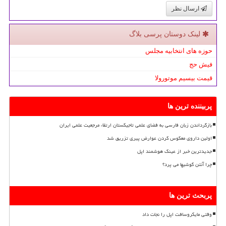
ارسال نظر
لینک دوستان پرسی بلاگ
حوزه های انتخابیه مجلس
فیش حج
قیمت بیسیم موتورولا
پربیننده ترین ها
بازگرداندن زبان فارسی به فضای علمی تاجیکستان ارتقاء مرجعیت علمی ایران
اولین داروی معکوس کردن عوارض پیری تزریق شد
جدیدترین خبر از عینک هوشمند اپل
چرا آنتن گوشیها می پرد؟
پربحث ترین ها
وقتی مایکروسافت اپل را نجات داد