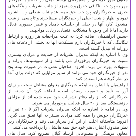
مهر به پرداخت ناکافی حقوق و دستمزد از جانب نشریات و بنگاه های
خبری به خبرنگاران، پرداخت حق بیمه، عدم ثبات شغلی و … اشاره
نمود و اظهار داشت: خیلی از خبرنگاران مستاجرند و تا پاسی از شب
مشغول کار، آنها در خیلی از جلسات بامداد و عصر حضوری فعال
دارند اما با این وجود با مشکلات اقتصادی زیادی مواجهند.
حسین ابراهیمیان اضافه کرد: به علت مراجعات هر روزه و ارتباط
تنگاتنگی که با خبرنگاران دارم مشکلات آنها به بخشی از دغدغه های
روزانه ام تبدیل گشته است.
وی با اشاره به اینکه مدیران نشریات از حمایت و مزایای بیشتری
نسبت به خبرنگاران برخوردار می باشند و از سوبسیدها، یارانه و
تسهیلات بهره می برند، افزود: صاحبان نشریات در صورت بیمه پنج
نفر از خبرنگاران خود می توانند از سایر مزایایی که دولت برای آنها
در نظر گرفته هم استفاده کنند.
ابراهیمیان با اشاره به اینکه خبرنگاری بعنوان مشاغل سخت و زیان
آور به تأیید و تصویب رسیده است، اضافه کرد: آن دسته از
خبرنگارانی که از راه دفاتر نشریات خود بیمه شده اند از مزایای
بازنشستگی بعد از ۲۰ سال فعالیت برخوردار می شوند.
وی در ادامه با اشاره به اینکه مدیران نشریات اگر تا ۱۰ نفر از
خبرنگاران خویش را بیمه کنند مزایای بیشتر به آنها تعلق می گیرد،
افزود: متأسفانه اغلب از این کار سرباز می زنند و خبرنگاران زیر
نظر صندوق اعتباری هنر خود حق بیمه هایشان را پرداخت می کنند.
معاون فرهنگی و مطبوعاتی ارشاد گیلان تصریح کرد: سال های