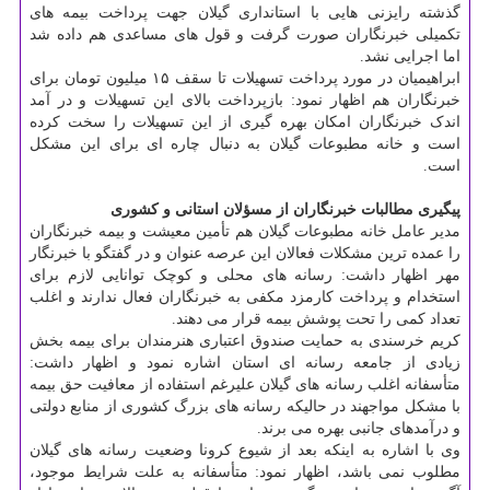
گذشته رایزنی هایی با استانداری گیلان جهت پرداخت بیمه های
تکمیلی خبرنگاران صورت گرفت و قول های مساعدی هم داده شد
اما اجرایی نشد.
ابراهیمیان در مورد پرداخت تسهیلات تا سقف ۱۵ میلیون تومان برای
خبرنگاران هم اظهار نمود: بازپرداخت بالای این تسهیلات و در آمد
اندک خبرنگاران امکان بهره گیری از این تسهیلات را سخت کرده
است و خانه مطبوعات گیلان به دنبال چاره ای برای این مشکل
است.
پیگیری مطالبات خبرنگاران از مسؤلان استانی و کشوری
مدیر عامل خانه مطبوعات گیلان هم تأمین معیشت و بیمه خبرنگاران
را عمده ترین مشکلات فعالان این عرصه عنوان و در گفتگو با خبرنگار
مهر اظهار داشت: رسانه های محلی و کوچک توانایی لازم برای
استخدام و پرداخت کارمزد مکفی به خبرنگاران فعال ندارند و اغلب
تعداد کمی را تحت پوشش بیمه قرار می دهند.
کریم خرسندی به حمایت صندوق اعتباری هنرمندان برای بیمه بخش
زیادی از جامعه رسانه ای استان اشاره نمود و اظهار داشت:
متأسفانه اغلب رسانه های گیلان علیرغم استفاده از معافیت حق بیمه
با مشکل مواجهند در حالیکه رسانه های بزرگ کشوری از منابع دولتی
و درآمدهای جانبی بهره می برند.
وی با اشاره به اینکه بعد از شیوع کرونا وضعیت رسانه های گیلان
مطلوب نمی باشد، اظهار نمود: متأسفانه به علت شرایط موجود،