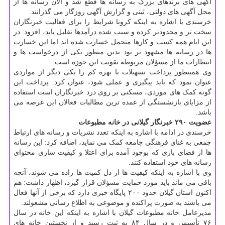
آگهی های برندهای بزرگ به رسانه ها قطع شد و الان رسانه ها از
محل آگهی های دولتی، ثبتی و گزارش آگهی روزگار می گذرانند.
خرسندی با اشاره به اینکه کرونا شرایط را برای فعالیت خبرنگاران
سخت تر و محدودتر کرده و سبب شده درآمدها تقلیل یابد، افزود: در
این ایام همه کسب و کارها متحمل خسارت شده اند اما این خسارت
ها در رسانه ها مشهود تر بود بدین منظور یکی از درخواست ها و
انتظارات ما از مسؤلان مربوطه تقویت این حوزه است.
وی همینطور پرداخت تسهیلات با بهره کم را یکی دیگر از مواردی
عنوان نمود که باید پیگیری و عملی شود، عنوان کرد: پرداخت این
گونه کمک های موردی، مسکنی بر روی درد خبرنگاران است استفاده
از مزایای بازنشستگی از عمده ترین مطالبات فعالان این عرصه می
باشد.
عضویت ۲۹۰ خبرنگار گیلانی در خانه مطبوعات
خرسندی در ادامه با اشاره به اینکه تعدد نشریات و رسانه های ارتباط
جمعی به غنای فرهنگی جامعه کمک می نماید، اضافه کرد: این رسانه
ها از فضای بازی که بوجود آمده برای اعتلا و کیفیت سازی محتوای
رسانه های خود استفاده کنند.
وی با اشاره به اینکه کیفیت ها از دل کمیت ها زاده می شوند، آنچه
باقی می ماند باید مورد حمایت مسؤلان قرار گیرد، اظهار داشت: هم
اکنون استان گیلان حدود ۲۰۰ پایگاه خبری دارد که برخی از آنها فعال
می باشند به صورت پراکنده و موضوعی به اطلاع رسانی مشغولند.
مدیرعامل خانه مطبوعات گیلان با اشاره به اینکه این خانه در سال
۷۶ تأسیس و در سال ۸۴ به ثبت رسید و از نخستین خانه های