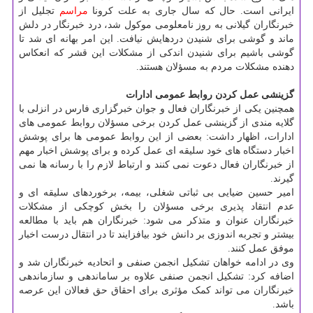
ایرانی است. حال که سال جاری به علت کرونا
مراسم
تجلیل از
خبرنگاران گیلانی به روز نامعلومی موکول شد، درد خبرنگار در دلش
ماند و گوشی برای شنیدن دردهایش نیافت. این امر بهانه ای شد تا
گوشی باشیم برای شنیدن اندکی از مشکلات این قشر که انعکاس
دهنده مشکلات مردم به مسؤلان هستند.
گزینشی عمل کردن روابط عمومی ادارات
همچنین یکی از خبرنگاران فعال و جوان خبرگزاری فارس در انزلی با
گلایه مندی از گزینشی عمل کردن برخی مسؤلان روابط عمومی های
ادارات، اظهار داشت: بعضی از این روابط عمومی ها برای پوشش
اخبار دستگاه های خود سلیقه ای عمل کرده و برای پوشش اخبار مهم
از خبرنگاران فعال دعوت نمی کنند و ارتباط لازم را با رسانه ها نمی
گیرند.
امیر حسین ضیایی بی ثباتی شغلی، بیمه، برخوردهای سلیقه ای و
عدم انتقاد پذیری برخی مسؤلان را بخش کوچکی از مشکلات
خبرنگاران عنوان و متذکر می شود: خبرنگاران هم باید با مطالعه
بیشتر و تجربه اندوزی بر دانش خود بیافزایند تا در انتقال درست اخبار
موفق عمل کنند.
وی در ادامه خواهان تشکیل انجمن صنفی و اتحادیه خبرنگاران شد و
اضافه کرد: تشکیل انجمن صنفی علاوه بر ساماندهی و سازماندهی
خبرنگاران می تواند کمک مؤثری برای احقاق حق فعالان این عرصه
باشد.