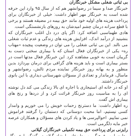
بی ثباتی شغلی مشکل خبرنگاران
خبرنگار صدا و سیما در رضوانشهر هم که از سال ۹۵ وارد این حرفه
شده است به خبرنگار مهر اظهار داشت: خیلی از خبرنگاران برای
پرداخت هزینه های اولیه خود مانند حق بیمه در مضیقه هستند و برخی
با قطع سرانه درمان چشم امیدشان به روزهای بازنشستگی است.
هادی طهماسبی اضافه کرد: اگر پای درد دل اغلب خبرنگاران که
بنشینید از درآمد اندک، افزایش هزینه های زندگی و عدم ثبات شغلی
می نالند. این بی ثباتی شغلی را می توان در وضعیت پیچیده «مهتاب
ره» یکی از خبرنگاران فعال استان که با بیماری سختی دست به
گریبان است به خوبی مشاهده کرد. این خبرنگار فعال مدتها است در
بستر بیماری است و باید هزینه های گزافی برای درمان بپردازد بدین
منظور و به بهانه روز خبرنگار نماینده مردم تالش، رضوانشهر و
ماسال، فرماندار و تعدادی از مسؤلان شهرستانی دیداری با این بانوی
خبرنگار داشتند.
او که در خانه ای استیجاری با اجاره ای بالا زندگی می کند دل نوشته
ای را به مناسبت روز خبرنگار قرائت کرد و از دردها و رنج های
بیماری اش گفت.
ره اظهار داشت: ما دسترنج زحمات خویش را می خوریم و وامدار
کسی نیستیم، اما محبت دوستانی که دستمان را گرفتند فراموش
نمی نماییم. احوالپرسی ها و یاد کردن های مسؤلان و همکاران عرصه
خبر مایه دلگرمی است.
رایزنی برای پرداخت حق بیمه تکمیلی خبرنگاران گیلانی
معاون امور فرهنگی و مطبوعاتی ارشاد گیلان در گفتگو با خبرنگار