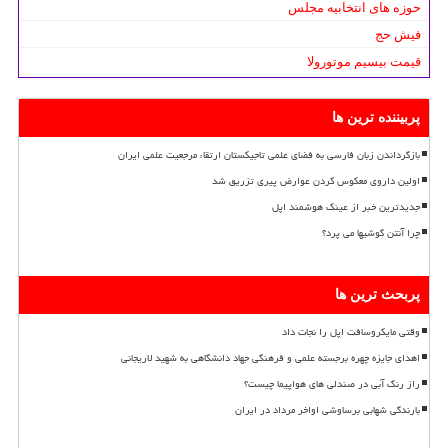
حوزه های انتخابیه مجلس
فیش حج
قیمت بیسیم موتورولا
پربیننده ترین ها
بازگرداندن زبان فارسی به فضای علمی تاجیکستان ارتقاء مرجعیت علمی ایران
اولین داروی معکوس کردن عوارض پیری تزریق شد
جدیدترین خبر از عینک هوشمند اپل
چرا آنتن گوشیها می پرد؟
پربحث ترین ها
وقتی مایکروسافت اپل را نجات داد
اهدای جایزه چهره برجسته علمی و فرهنگی جهاد دانشگاهی به شهید لاریجانی
راز رنگ آبی در صندلی های هواپیما چیست؟
بارندگی شهابی برساوشی اواخر مرداد در ایران