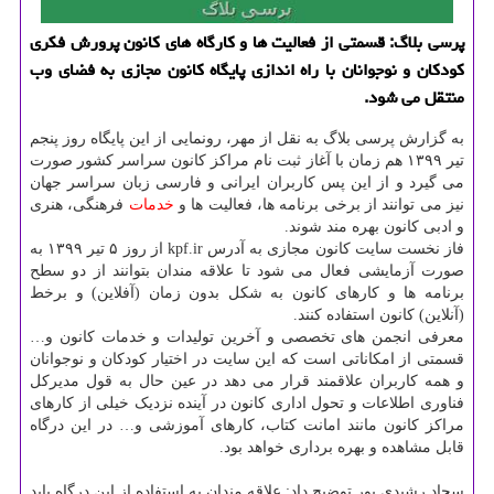
پرسی بلاگ: قسمتی از فعالیت ها و كارگاه های كانون پرورش فكری
كودكان و نوجوانان با راه اندازی پایگاه كانون مجازی به فضای وب
منتقل می شود.
به گزارش پرسی بلاگ به نقل از مهر، رونمایی از این پایگاه روز پنجم
تیر ۱۳۹۹ هم زمان با آغاز ثبت نام مراکز کانون سراسر کشور صورت
می گیرد و از این پس کاربران ایرانی و فارسی زبان سراسر جهان
نیز می توانند از برخی برنامه ها، فعالیت ها و
خدمات
فرهنگی، هنری
و ادبی کانون بهره مند شوند.
فاز نخست سایت کانون مجازی به آدرس kpf.ir از روز ۵ تیر ۱۳۹۹ به
صورت آزمایشی فعال می شود تا علاقه مندان بتوانند از دو سطح
برنامه ها و کارهای کانون به شکل بدون زمان (آفلاین) و برخط
(آنلاین) کانون استفاده کنند.
معرفی انجمن های تخصصی و آخرین تولیدات و خدمات کانون و…
قسمتی از امکاناتی است که این سایت در اختیار کودکان و نوجوانان
و همه کاربران علاقمند قرار می دهد در عین حال به قول مدیرکل
فناوری اطلاعات و تحول اداری کانون در آینده نزدیک خیلی از کارهای
مراکز کانون مانند امانت کتاب، کارهای آموزشی و… در این درگاه
قابل مشاهده و بهره برداری خواهد بود.
سجاد رشیدی پور توضیح داد: علاقه مندان به استفاده از این درگاه باید