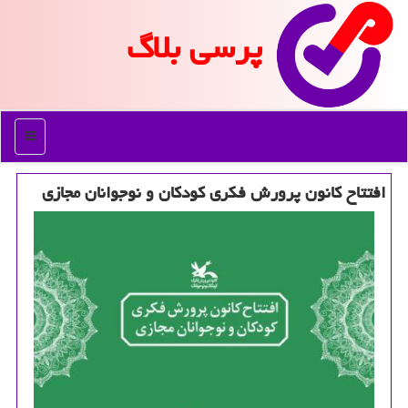
پرسی بلاگ
منو
افتتاح كانون پرورش فكری كودكان و نوجوانان مجازی