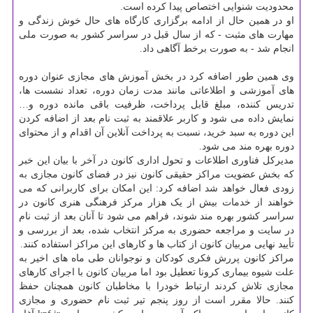
محدودیت شنوایی اختصاص پیدا کرده است.
او در همین حال از ادامه برگزاری کارگاه های حال خوش زندگی و
مهارت های مثبت - که از سال قبل در سراسر کشور به صورت ملی
انجام شد - به صورت برخط آگاهی داد.
وی همین طور اضافه کرد در بخش آموزش های مجازی عنوان دوره
های آموزشی و اطلاعاتی مانند مدت زمان دوره، تعداد نشست ها،
تدریس کننده، مبلغ قابل پرداخت، ظرفیت باقی مانده دوره و…
نمایش داده می شود و کاربر علاقمند به ثبت نام بعد از اضافه کردن
این دوره به سبد خرید، نسبت به پرداخت آنلاین آن اقدام و از محتوای
دوره بهره مند می شود.
مدیرکل فناوری اطلاعات و تحول اداری کانون در آخر با بیان این خبر
که بخش عضویت مراکز حقیقی کانون نیز در فضای کانون مجازی به
زودی فعال خواهد شد اضافه کرد: این امکان برای کاربرانی که می
خواهند از خدمات بیش از یک هزار مرکز فرهنگی هنری کانون در
سراسر کشور بهره مند شوند، فراهم می شود تا آنان بعد از ثبت نام
در سایت و مراجعه حضوری به مرکز انتخاب شده، بعد از بررسی و
تأیید نهایی مربیان کانون از کتاب ها و کارهای این مراکز استفاده کنند.
مراکز کانون پررش فکری کودکان و نوجوانان طی ماه های اخیر به
علت شیوه بیماری کرونا تعطیل بود اما مربیان کانون با اجرای کارهای
مجازی تلاش کردند ارتباط خودرا با مخاطبان کانون همچنان حفظ
کنند. حالا مقرر است از روز پنجم تیر ثبت نام حضوری و مجازی