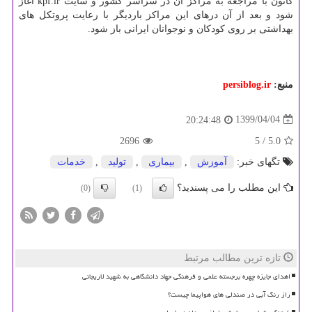
کانون با مراجعه به مراکز آن در سراسر کشور و سایت kpf.ir آغاز
شود و بعد از آن درهای این مراکز باردیگر با رعایت پروتکل های
بهداشتی بر روی کودکان و نوجوانان ایرانی باز شود.
منبع:
persiblog.ir
1399/04/04
20:24:48
2696
/ 5
5.0
تگهای خبر:
آموزش
,
بیماری
,
تولید
,
خدمات
این مطلب را می پسندید؟
(0)
(1)
تازه ترین مطالب مرتبط
اهدای جایزه چهره برجسته علمی و فرهنگی جهاد دانشگاهی به شهید لاریجانی
راز رنگ آبی در صندلی های هواپیما چیست؟