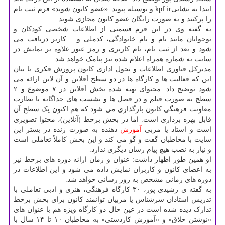
ابتدا به نشانیkpf.ir و بوسیله پیوند: «عضو کانون شوید» فرم ثبت نام
را پرکنند و به صورت رایگان عضو کانون مجازی شوند.
به گفته وی در این فرم قسمتی از اطلاعات شخصی کودکان و
نوجوانان مانند نام و نام خانوادگی، کدملی و… کاربر دریافت می
شود و بعد از ثبت نام، نام کاربری و رمز عبور علاوه بر نمایش در
سایت به شماره همراه اعلام شده نیز پیامک خواهد شد.
مدیرکل فناوری اطلاعات و تحول اداری کانون پرورش فکری با بیان
این که فعالیت ها و کارگاه ها در دو سطح آفلاین و آن لاین ارائه می
شود توضیح داد: محتوای تهیه شده بخش آفلاین در ۷ موضوع و ۲
سطح به صورت فیلم و در فصل ها و نشست های جداگانه با نظارت
معاونت فرهنگی کانون بارگذاری می شود که هم اکنون یک سطح آن
قابل بهره برداری است. اما در بخش برخط (آنلاین)، محتوا تصویری
است و استاد یا مربی
آموزش
دهنده به صورت زنده در بستر این
سایت با مخاطبان گفت و گو می کند و این بخش کاملاً تعاملی است
و نیاز به نصب هیچ پیام رسان دیگری ندارد.
او همین طور اظهار داشت: عنوان و زمان ارائه دوره های برخط نیز
به اعضای کانون و کاربران نمایش داده می شود و این اطلاعات در
دوره های زمانی مشخص به روز رسانی خواهد شد.
به گفته ی رشیدی پور، ۳۰ کارگاه فرهنگی، هنری و ادبی تعاملی با
تدریس استادان سرشناس یا مربیان توانمند کانون برای بخش برخط
تدارک دیده شده است در عین حال دو کارگاه ویژه هم با عنوان های
«نوشتن خلاق» و «آموزش کاردستی» به مخاطبان ۱۰ تا ۱۴ سال با