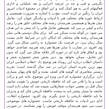
نگرشی و فنی و چه در عرصه اجرایی و بعد عملیاتی و اداری
فعالیتهای ادبی به هم کمک کنند و این اتفاق در مجموع ادبیات امروز
ایران را رنگین تر کرده است. مؤدب با اشاره به ضرورت همنشینی و
ارتباط حوزه های مختلف هنر با ادبیات و یکدیگر عنوان کرد: تعامل
میان هنرها و همنشینی هنرمندان رشته های مختلف خلق هنر را رشد
داده و کیفی تر می کند. همینطور تعامل هایی را که منجر به این هدف
می شود، در کوتاه مدت ممکن می کند. برای مثال دوستی هایی میان
هنرمندان رشته های مختلف که امکان دارد در شرایط عادی بیست
سال زمان ببرد، در فرصت یک جشنواره به راحتی شکل می گیرد.
وی افزود: در تضارب با سایر هنرها هم رشد هنرمند تصاعدی خواهد
بود و اتفاق های تازه ای در حوزه کار خلاقه شکل می گیرد که بدون
این تعامل، ممکن نخواهد بود. دبیر بخش شعر جشنواره شعر و
داستان انقلاب درباره این رویداد هم توضیح داد: انقلاب اسلامی ایران
مهم ترین تجربه انسان ایرانی در صد سال گذشته است؛ تجربه
زیستی معاصری که گوشه های کشف نشده و گنج های پنهان بسیاری
دارد. برگزاری جشنواره ای ادبی ویژه این موضوع، مایه خیر و برکت
است و ما را قادر می کند که حافظه تاریخی خویش را تقویت نماییم.
سال قبل در بعضی حوادث شعارهایی شنیده شد که نشان داده است
جامعه ما بسیار بیشتر باید به مبحث حافظه تاریخی فکر کند و مدیران
ما باید حافظه تاریخی را جدی بگیرند. وی افزود: جشنواره انقلاب،
ادای دین ادبیات به حافظه تاریخی ماست. جشنواره های موضوعی
سبب می شود هنرمندان موقف خویش را بهتر بشناسند. در صورتی