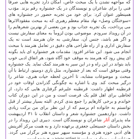
که مواجهه نشدن با یک مبحث خاص، امکان دارد تجربه هایی صرفا
فنی را برای شاعران و نویسندگان در یک جشنواره رقم بزند. مؤدب
همینطور عنوان کرد: برای خود من تجربه حضور در جشنواره های
«سوختگان وصل» نهاد مقام معظم رهبری که به مبحث مفقودالاثرها
می پرداخت، یک تجربه جذاب بود و من بعضی از بهترین شعرهایم را
در آن رویداد سرودم. موضوعی بودن لزوماً به معنای سفارش نیست
و اگر هم باشد، جنس آن، سفارشی به جان هنرمند است نه یک
سفارش اداری و از راه طراحی های دقیق در تعامل هنرمند با مبحث
انجام می شود. این شاعر افزود: مقدمات هر جشنواره ای باید بگونه
ای پیش رود که هنرمند به موقف خود آگاه شود، هر اتفاق ادبی خوب
باید بتواند در این راه و در این سیر به هنرمند کمک نماید. یک جشنواره
وقتی موفق است که بعد از جشنواره، مثل بازی دومینو، ارتباط با آن
مبحث و موضوعات مشابه، تا آخرین لحظه حیات هنری، شاعر را
درگیر مبحث کند. وی با اشاره به چگونگی گذراندن اوقات خود در
قرنطینه اظهار داشت: قرنطینه علیرغم گرفتاری هایی که دارد، از
لحاظی برای اهل قلم یک فرصت است و من در این دوران کتاب
خواندم و برخی کارهایم را جمع بندی کردم. البته بسیار بیشتر از قبل
توانستم به خانواده ام برسم که از این نظر برای من برکت زیادی
داشت. دوازدهمین جشنواره شعر و داستان انقلاب تا ۳۱ اردیبهشت
ماه پذیرای
آثار
شاعران و نویسندگان است. دبیری این رویداد را در
بخش داستان حسینعلی جعفری برعهده دارد و به همت مرکز آفرینش
های ادبی حوزه هنری و مؤسسه سپهر سوره هنر برگزار می گردد.
جزئیات این رویداد در سایت www.artfest.ir درج شده است.