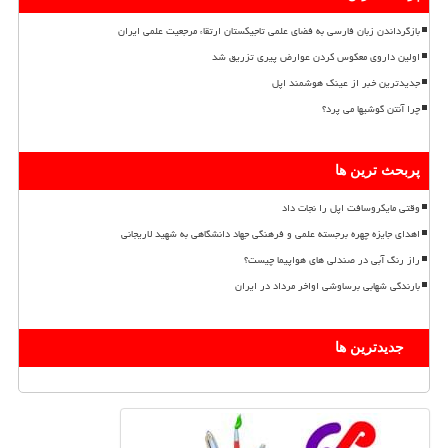
بازگرداندن زبان فارسی به فضای علمی تاجیکستان ارتقاء مرجعیت علمی ایران
اولین داروی معکوس کردن عوارض پیری تزریق شد
جدیدترین خبر از عینک هوشمند اپل
چرا آنتن گوشیها می پرد؟
پربحث ترین ها
وقتی مایکروسافت اپل را نجات داد
اهدای جایزه چهره برجسته علمی و فرهنگی جهاد دانشگاهی به شهید لاریجانی
راز رنگ آبی در صندلی های هواپیما چیست؟
بارندگی شهابی برساوشی اواخر مرداد در ایران
جدیدترین ها