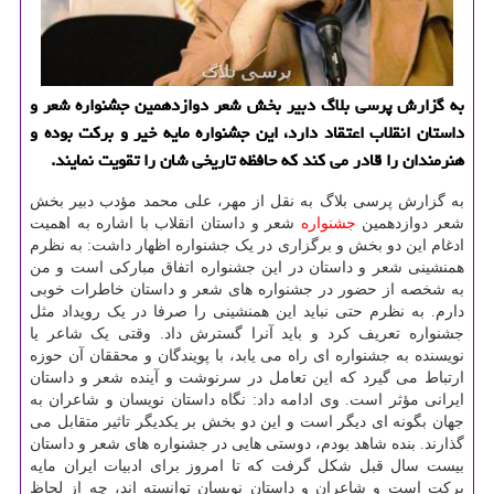
به گزارش پرسی بلاگ دبیر بخش شعر دوازدهمین جشنواره شعر و
داستان انقلاب اعتقاد دارد، این جشنواره مایه خیر و بركت بوده و
هنرمندان را قادر می كند كه حافظه تاریخی شان را تقویت نمایند.
به گزارش پرسی بلاگ به نقل از مهر، علی محمد مؤدب دبیر بخش
شعر دوازدهمین
جشنواره
شعر و داستان انقلاب با اشاره به اهمیت
ادغام این دو بخش و برگزاری در یک جشنواره اظهار داشت: به نظرم
همنشینی شعر و داستان در این جشنواره اتفاق مبارکی است و من
به شخصه از حضور در جشنواره های شعر و داستان خاطرات خوبی
دارم. به نظرم حتی نباید این همنشینی را صرفا در یک رویداد مثل
جشنواره تعریف کرد و باید آنرا گسترش داد. وقتی یک شاعر یا
نویسنده به جشنواره ای راه می یابد، با پویندگان و محققان آن حوزه
ارتباط می گیرد که این تعامل در سرنوشت و آینده شعر و داستان
ایرانی مؤثر است. وی ادامه داد: نگاه داستان نویسان و شاعران به
جهان بگونه ای دیگر است و این دو بخش بر یکدیگر تاثیر متقابل می
گذارند. بنده شاهد بودم، دوستی هایی در جشنواره های شعر و داستان
بیست سال قبل شکل گرفت که تا امروز برای ادبیات ایران مایه
برکت است و شاعران و داستان نویسان توانسته اند، چه از لحاظ