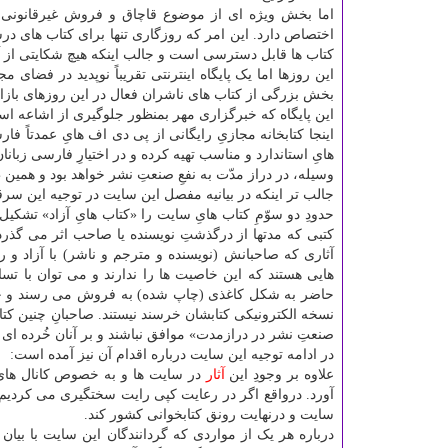
اما بخش ویژه ای از موضوع قاچاق و فروش غیرقانون
اختصاص دارد. این امر که روزگاری تنها برای کتاب های درس
کتاب ها قابل دسترسی است و جالب اینکه هیچ شکایتی از 
این روزها اما یک پایگاه اینترنتی تقریباً نوپدید در فضای
بخش بزرگی از کتاب های ناشران فعال در این روزهای بازا
این پایگاه که خبرگزاری مهر بمنظور جلوگیری از اشاعه است
اینجا کتابخانه مجازیِ رایگانی از پی دی اف هایِ عمدتاً ف
هایِ استاندارد و مناسب تهیه کرده و در اختیارِ فارسی زبانان ب
وسیله، در دراز مدّت به نفعِ صنعتِ نشر خواهد بود و همین طو
جالب تر اینکه در بیانیه مفصل این سایت در توجیه این س
حدودِ دو سوّمِ کتاب هایِ سایت را «کتاب هایِ آزاد» تشکی
کتبی که مدتها از درگذشتِ نویسنده یا صاحب اثر می گذرد،
آثاری که صاحبانش (نویسنده و مترجم و ناشر) با آزاد و ر
هایی هستند که این خاصیت ها را ندارند و می توان با تسا
حاضر به شکل کاغذی (چاپ شده) به فروش می رسند و چاپ حد
نسخه الکترونیکی کتابشان خرسند نیستند. صاحبانِ چنین کتاب
صنعتِ نشر در درازمدت» موافق نباشند و بر آنان خُرده 
در ادامه توجیه این سایت درباره اقدام آن نیز آمده است:
علاوه بر وجودِ این
آثار
در سایت ها و به خصوص کانال ها
آورد. درواقع اگر در رعایت کپی رایت سختگیری می کردیم
سایت و درنهایت رونق کتابخوانی کشور کند.
درباره هر یک از مواردی که گردانندگان این سایت با بیان 