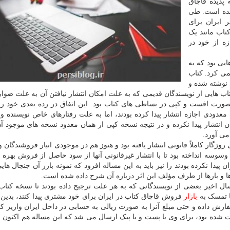
پدیده قاچاق
 شده است. طی
ایران برای
تاب مانند یک
ه از خود در
یی بود که به
می کرد. کتاب
 نوشته شده و
 کتاب هایی از نویسندگان قدیمی که به علت امکان انتشار نیافتن آن به علت ضوا
به صورت افست و کپی در بساطی های کتاب بود. این اتفاق در رده بعدی خود رف
عدودی اجازه انتشار پیدا کرده بودند، اما به علت رفتارهای خاص نویسنده و 
ن انتشار پیدا نکرده و در نتیجه نسخه کپی از همان معدود نسخه های موجود آ
می آورد.
زگار کاملاً قانونی انتشار یافته بود و هنوز هم در موجودی انبار فروشندگان و
 وسوسه انداخته بود تا با انتشار غیرقانونی آنها از سود حاصل از فروش بهره ب
پیدا نکرده بودند را نیز باید به این مساله افزود که نمونه بارز آن جنجال های
رها و بارها از طرف مؤلف این اثر درباره آن شرح داده شده است.
 سال اخیر بعضی از نویسندگانی که به هر علت ترجیح داده بودند تا نسخه کتاب
ا تمسک به
بازار
فروش قاچاق کتاب در ایران برای خود مشتری پیدا کنند، بدین
ارش داده و حتی مبلغ آنرا به صورت ریالی به حسابی در داخل ایران واریز کر
 شده بود، برای وی با پست و یا پیک ارسال می شد که این مساله هم اکنون نی