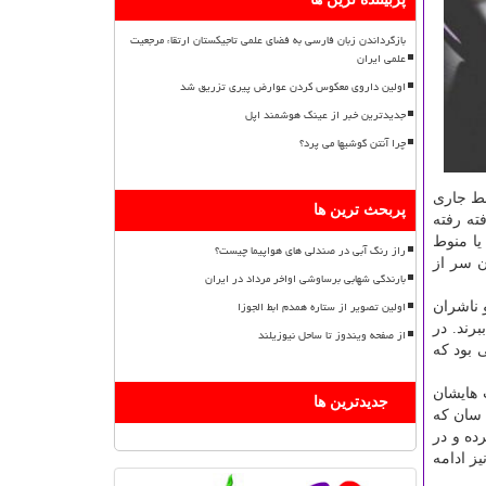
بازگرداندن زبان فارسی به فضای علمی تاجیکستان ارتقاء مرجعیت
علمی ایران
اولین داروی معکوس کردن عوارض پیری تزریق شد
جدیدترین خبر از عینک هوشمند اپل
چرا آنتن گوشیها می پرد؟
بط جاری
پربحث ترین ها
ته رفته
یا منوط
راز رنگ آبی در صندلی های هواپیما چیست؟
ن سر از
بارندگی شهابی برساوشی اواخر مرداد در ایران
اولین تصویر از ستاره همدم ابط الجوزا
 ناشران
برند. در
از صفحه ویندوز تا ساحل نیوزیلند
ی بود که
 هایشان
جدیدترین ها
 سان که
ده و در
ز ادامه