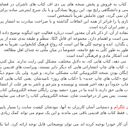
ی کتاب به فروش و پخش نسخه های پی دی اف کتاب های ناشران در فضای
ی و دانشگاهی رایج بود، این روزها بسادگی و با یک سرچ اینترنتی ساده برای 
آن نمی گردد، چون عاملش تقریباً نامشخص است.
 مجازی پا را فراتر از همه این اتفاقات گذاشته و با صراحت مبادرت به انتشار 
ر نشر ایران کرده است.
فاده از آن، از ذکر نام آن معذور است درباره فعالیت خود اینگونه توضیح داده 
ارسی است و اهتمام دارد، مجموعه ای قابلِ اتّکا، منظّم و طبقه بندی شده از پ
گذارد. ایده و توجیهِ کلّیِ
ما
این است که رواجِ فرهنگِ کتابخوانی، تقریباً به 
ر به طورِ کلّی به نفعِ جامعه، خصوصاً در میانِ ملّتی نه چندان اهلِ مطالعه.
رقت آشکار مادی و فرهنگی آمده است:
ل می دهد، کتاب هایی که، به دلایلِ مختلف، مشکلِ کپی رایت ندارند. مثلِ کتبِ
 کتاب های چاپ انتشاراتی هایی که دیگر دایر نیستند، ویراست هایِ قدیمیِ ی
ایگان بودنِ نسخه الکترونیکیِ کتاب مشکلی ندارند، و غیره. ولی یک سوم دیگ
مح «کتاب هایِ چاپ جدید» یا «کتاب های روز» نامیدشان. یعنی کتاب هایی که 
وداً دو دهه اخیر هستند و نویسنده و مترجم و ناشر به هر علت از انتشارِ 
 هایی حق دارند با ایده ما در مورد «مفید بودن رایگان نسخه الکترونیکیِ کتاب
ای نیست. پس پس از درخواست شان، نسخه الکترونیکی کتاب را حذف می نماییم
ی
تلگرام
و دستیابی آسان کاربران به آنها، نبودشان کیفیت سایت را بسیار پایی
، فقط کتاب های قدیمی باقی می ماندند و این یک سوم می تواند کمک زیادی 
آن کار خودرا توجیه کرده اند می توان توضیحاتی قابل توجه ارائه کرد، اما نک