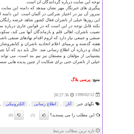
توجه این سایت درباره گردانندگان آن است.
پیگیری های خبرنگار مهر نشان میدهد که دامنه این سای
سرور آن نیز در اختیار شرکتی در آلمان است. این دامنه ای
این روزها خیلی از ناشران فعال کشور شاهد عرضه رایگان 
نکته قابل توجه در این است که در قوانین جاری درباره م
نصیب ناشران، اهالی قلم و بازماندگان آنها می کند، سکو
صنفی و جمعی نیاز دارد که لزوم اقدام نهادهای صنفی ناشرا
هفته گذشته و برمبنای اعلام اتحادیه ناشران و کتابفروشا
ایجاد و درباره آن اطلاع رسانی شد. حال باید دید که آیا چ
پشتیبانی از مؤلفان و مصنفان نیز نیم بند است، می تواند
خیلی از ناشران حتی برای شکایت از چنین پدیده هایی سستی
منبع:
پرسی بلاگ
1399/02/12
20:27:36
تگهای خبر:
آثار
,
اطلاع رسانی
,
الكترونیكی
,
این مطلب را می پسندید؟
(0)
(1)
تازه ترین مطالب مرتبط