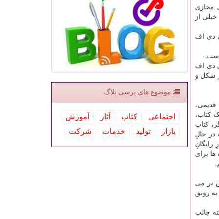
 مجازی
خیلی از
پی دی اف
است:
ی دی اف
هر شکل و
موضوع های پرسی بلاگ
 قدیمی،
ک کتاب،
اجتماعی
كتاب
آثار
آموزش
ر، کتاب
بازار
تولید
خدمات
شركت
در حالِ
رایگانِ
 ها برای
.
ن تر می
به رونق
ته جالب