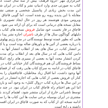
خبرگزاری مهر -گروه فرهنگ: بیش از سه سال است که 
کتاب به صورتی جدی وارد ادبیاتِ نشر و کتاب در ایران
این مدت بخش زیادی از پتانسیل شخصی و صنفی نشر 
مقابله با این پدیده روبه رو شده است، اما گویی قاچاق ک
ویروس موذی هوشمند هر روز در حال ایجاد تصویری تاز
مقابل نسخه های درمانی است که برای آن ارائه می شود.
قاچاق در فاز نخست خود شامل
فروش
نسخه های کتاب ها
دلیلهای گوناگون سال ها از طرف
ناشران
اجازه نشر پیدا ن
هایی که بطور عمده توسط نویسندگانی در مدح رژیم پهلوی
یا درباره بعضی از آئین ها و باورهای ضاله بوده است و یا
بر انتشار کتاب، در سال های بعد از انقلاب انتشار آنها 
دامن کتاب هایی که در سال های بعد از انقلاب برای مدت م
کردن انتشار مجدد آنها به بعضی از ممیزی های رایج، امکا
بساط فروشندگان آن هم فروشندگان کنار خیابانی کتاب در 
قاچاق کتاب در ادامه به سراغ کتاب هایی رفت که از قضای رو
آنها وجود داشت، اما اقبال زیاد مخاطبان، قاچاقچیان را به
کنار آن فروش بعضی از کتاب هایی که اجازه انتشار در ایران 
در این سال ها درباره کتاب «زوال کلنل» به وجود آمد و با
اما این هم اختتام راه قاچاق کتاب در ایران نبود. در چند
توسط ناشرانی خارج از ایران منتشر شود، اهتمام کردند ب
مشتری در ایران بوسیله برخی سایت ها این کتاب ها را سف
ادامه نسخه ای از کتاب که به صورت قاچاق در ایران افست
داشته و رایج است.