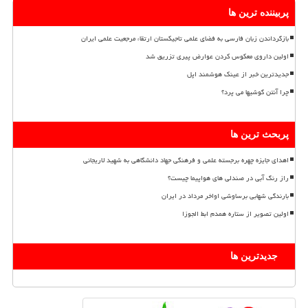
پربیننده ترین ها
بازگرداندن زبان فارسی به فضای علمی تاجیکستان ارتقاء مرجعیت علمی ایران
اولین داروی معکوس کردن عوارض پیری تزریق شد
جدیدترین خبر از عینک هوشمند اپل
چرا آنتن گوشیها می پرد؟
پربحث ترین ها
اهدای جایزه چهره برجسته علمی و فرهنگی جهاد دانشگاهی به شهید لاریجانی
راز رنگ آبی در صندلی های هواپیما چیست؟
بارندگی شهابی برساوشی اواخر مرداد در ایران
اولین تصویر از ستاره همدم ابط الجوزا
جدیدترین ها