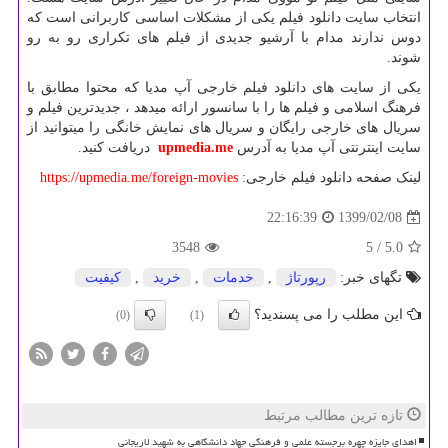
انتخاب سایت دانلود فیلم یکی از مشکلات اساسی کاربرانی است که
دوس ندارند مدام با آرشیو جدیدی از فیلم های تکراری رو به رو
شوند.
یکی از سایت های دانلود فیلم خارجی آپ مدیا که محتوا مطابق با
فرهنگ اسلامی و فیلم ها را با سانسور ارائه میدهد ، جدیدترین فیلم و
سریال های خارجی رایگان و سریال های نمایش خانگی را میتوانید از
سایت اینترنتی آپ مدیا به آدرس
upmedia.me
دریافت کنید.
لینک صفحه دانلود فیلم خارجی:
https://upmedia.me/foreign-movies
1399/02/08
22:16:39
3548
/ 5
5.0
تگهای خبر:
رپورتاژ
,
خدمات
,
خرید
,
كیفیت
این مطلب را می پسندید؟
(0)
(1)
تازه ترین مطالب مرتبط
اهدای جایزه چهره برجسته علمی و فرهنگی جهاد دانشگاهی به شهید لاریجانی