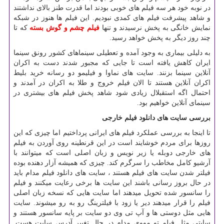
در نوبه خود هر سه فیلم های خوبی بودند اما قدرت طنز بالای نداشتند
و شاهد پیشرفت فیلم های کمدی نبودیم. این فیلم ها هنوز در شبکه
نمایش خانگی به پخش نرسیدند و تنها
فیلم چشم و گوش بسته
که تا
چند روز دیگر به پخش خواهد رسید.
به دلیلی بیماری به وجود آمده و تعطیلی سینماهای کشور رونق سینما
ایران کاهش یافته است تا جایی که مجبور شدند دست به اکران
آنلاین سینما بزنند. سایت های نماوا و فیلیمو دو رسانه خرید بلیط
اکران آنلاین هستند تا الان فیلم خروج و طلا به اکران در آمدند و
احتمال اگه استقبلال زیادی شود شاهد پخش فیلم های بیشتری در
سینمای آنلاین خواهیم بود.
بررسی سایت های دانلود فیلم خارجی
تا اینجا به بررسی عملکرد فیلم های ایرانی پرداختیم اما چیزی که این
روزها برای مردم خوشایند است در این قرنطینه روی آوردن به فیلم
های خارجی دوبله یا زیر نویس و زبان اصلی است که میتوانند با
آرشیو کامل مخاطب را سرگرم کند. چیزی که همیشه آزار دهنده بوده
فیلتر شدن سایت های فیلم هستند ، سایت های دانلود فیلم مدام باید
در حال بروز رسانی باشند این سایت ها برخی رعایت میکنند و فیلم
را سانسور شده تحویل میدهند اما سایت هایی که نسخه زبان اصلی
فیلم را قرار میدهند دیر یا زود با فیلترینگ رو به رو میشوند. سایت
هایی مثل دوستی ها و آپ تی وی دو سایت بر پایه سانسور هستند و
سایتی مثل فیلم تو مووی مدام در حال تغییر آدرس سایت هست.