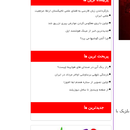
بازگرداندن زبان فارسی به فضای علمی تاجیکستان ارتقاء مرجعیت
علمی ایران
اولین داروی معکوس کردن عوارض پیری تزریق شد
جدیدترین خبر از عینک هوشمند اپل
چرا آنتن گوشیها می پرد؟
پربحث ترین ها
راز رنگ آبی در صندلی های هواپیما چیست؟
بارندگی شهابی برساوشی اواخر مرداد در ایران
اولین تصویر از ستاره همدم ابط الجوزا
از صفحه ویندوز تا ساحل نیوزیلند
جدیدترین ها
ی در آنها از ۲۰ هزار نفر فراتر رفته شامل برزیل با ۵۰ هزار و ۳۶ مبتلا، بلژیک با