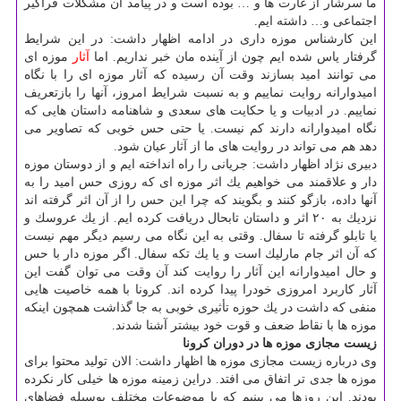
ما سرشار از غارت ها و … بوده است و در پیامد آن مشكلات فراگیر
اجتماعی و… داشته ایم.
این كارشناس موزه داری در ادامه اظهار داشت: در این شرایط
گرفتار یاس شده ایم چون از آینده مان خبر نداریم. اما
آثار
موزه ای
می توانند امید بسازند وقت آن رسیده كه آثار موزه ای را با نگاه
امیدوارانه روایت نماییم و به نسبت شرایط امروز، آنها را بازتعریف
نماییم. در ادبیات و یا حكایت های سعدی و شاهنامه داستان هایی كه
نگاه امیدوارانه دارند كم نیست. یا حتی حس خوبی كه تصاویر می
دهد هم می تواند در روایت های ما از آثار عیان شود.
دبیری نژاد اظهار داشت: جریانی را راه انداخته ایم و از دوستان موزه
دار و علاقمند می خواهیم یك اثر موزه ای كه روزی حس امید را به
آنها داده، بازگو كنند و بگویند كه چرا این حس را از آن اثر گرفته اند
نزدیك به ۲۰ اثر و داستان تابحال دریافت كرده ایم. از یك عروسك و
یا تابلو گرفته تا سفال. وقتی به این نگاه می رسیم دیگر مهم نیست
كه آن اثر جام مارلیك است و یا یك تكه سفال. اگر موزه دار با حس
و حال امیدوارانه این آثار را روایت كند آن وقت می توان گفت این
آثار كاربرد امروزی خودرا پیدا كرده اند. كرونا با همه خاصیت هایی
منفی كه داشت در یك حوزه تأثیری خوبی به جا گذاشت همچون اینكه
موزه ها با نقاط ضعف و قوت خود بیشتر آشنا شدند.
زیست مجازی موزه ها در دوران كرونا
وی درباره زیست مجازی موزه ها اظهار داشت: الان تولید محتوا برای
موزه ها جدی تر اتفاق می افتد. دراین زمینه موزه ها خیلی كار نكرده
بودند. این روزها می بینیم كه با موضوعات مختلف بوسیله فضاهای