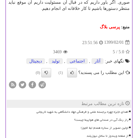
صوری. اگر باور داریم كه در قبال آن مسئولیت داریم آن موقع نباید
منتظر دستورها باشیم تا كار خلاقانه ای انجام دهیم.
منبع:
پرسی بلاگ
1399/02/01
23:51:56
3469
/ 5
5.0
تگهای خبر:
آثار
,
اجتماعی
,
تولید
,
دیجیتال
این مطلب را می پسندید؟
(0)
(1)
تازه ترین مطالب مرتبط
اهدای جایزه چهره برجسته علمی و فرهنگی جهاد دانشگاهی به شهید لاریجانی
راز رنگ آبی در صندلی های هواپیما چیست؟
اولین تصویر از ستاره همدم ابط الجوزا
از صفحه ویندوز تا ساحل نیوزیلند