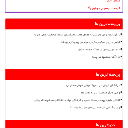
فیش حج
قیمت بیسیم موتورولا
پربیننده ترین ها
بازگرداندن زبان فارسی به فضای علمی تاجیکستان ارتقاء مرجعیت علمی ایران
اولین داروی معکوس کردن عوارض پیری تزریق شد
جدیدترین خبر از عینک هوشمند اپل
چرا آنتن گوشیها می پرد؟
پربحث ترین ها
درخشش ایران در المپیاد جهانی هوش مصنوعی
وقتی مایکروسافت اپل را نجات داد
اهدای جایزه چهره برجسته علمی و فرهنگی جهاد دانشگاهی به شهید لاریجانی
راز رنگ آبی در صندلی های هواپیما چیست؟
جدیدترین ها