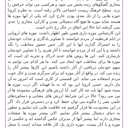
مجازی گفتگوهای زنده پخش می شود و هركسی می تواند حرفش را
بزند. سطح فرهنگ زیست اجتماعی بالاتر رفته است. به نظرم كرونا
حوزه هایی را از تك بعدی بودن خارج كرد كه یكی از آنها موزه ها
هستند شاید موزه ها هیچ گاه دیجیتالی شدن و كاركرد مجازی را جدی
نمی گرفتند اما حالا این اتفاق در حال رخ دادن است.
این كارشناس موزه داری همین طور اظهار داشت: موزه های اروپایی
در ایام قرنطینه از مردم خواستند تا تصاویر یادگاری و جذاب خودشان
را به اشتراك گذارند آنها با این كار، حس حضور مخاطب را نگه
داشتند و یا این كه از مردم خواستند تا آثار هنری را با تصاویر خودشان
بازسازی كنند. این ها روش های جدید ادراك و تجربه ای است كه
موزه ها برای مخاطب خود ایجاد می كنند. ما هر كدام می توانیم به
سهم خودمان دریافتی از آثار داشته باشیم این كارها بیشتر آثار را
زنده می كند. در واقع از آثار موزه ای برای سرگرم شدن و حال خوب
مردم استفاده می نماید. این قسمتی از كاری است كه امروز به آن
نیاز داریم. حسن كرونا این بود كه به ما فهماند اگر درب موزه ها
بسته شود آنها باید چه كار كنند. آیا ارزش های فرهنگی مجموعه ها از
بین می رود؟ حالا در این شرایط ارزش های معنایی و دستاوردهای
علمی بشر را چگونه می توان حفظ كرد و در دسترس قرار داد. اگر
در این محدودیت ها قرار گرفتیم چه خلاقیت هایی باید نماییم و چطور
به دنیای دیجیتال بیشتر فكر نماییم. الان بیشتر موزه ها صفحات
مجازی دارند اما بیشتر آنها از مدیران عكس گذاشته اند و عكسی از
موزه و یا آثار نیست. موزه داری یك كار علاقه مندانه است یا شغل