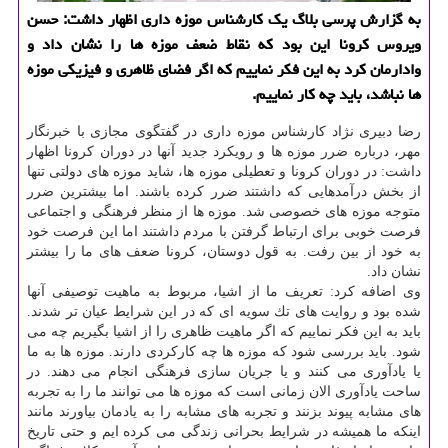
به گزارش پرسی بلاگ یك كارشناس موزه داری اظهار داشت: حسن
ویروس كرونا این بود كه نقاط ضعف موزه ها را نشان داد و
وادارمان كرد به این فكر نماییم كه اگر فضای ظاهری و فیزیكی موزه
ها نباشد، باید چه كار نماییم.
رضا دبیری نژاد كارشناس موزه داری در گفتگوی مجازی با خبرنگار
مهر، درباره ضرر موزه ها و رویكرد جدید آنها در دوران كرونا اظهار
داشت: در دوران كرونا و تعطیلی موزه ها، شاید موزه های دولتی تنها
از بخش درآمدهایی كه داشتند ضرر كرده باشند. اما بیشترین ضرر
متوجه موزه های خصوصی شد. موزه ها از منظر فرهنگی و اجتماعی
فرصت خوبی برای ارتباط گرفتن با مردم داشتند اما این فرصت خود
به خود از بین رفت. به قول دوستان، كرونا ضعف های ما را بیشتر
نشان داد.
وی اضافه كرد: تعریف ما از اشیا، مربوط به ماهیت توصیفی آنها
شده بود و روایت های تك سویه ای كه در این شرایط عیان تر شدند.
باید به این فكر نماییم كه اگر ماهیت ظاهری را از اشیا بگیریم چه می
شود. باید بررسی شود كه موزه ها چه كاركردی دارند. موزه ها به ما
یا یادآوری می كنند و یا جریان سازی فرهنگی انجام می دهند. در
ساحت یادآوری الان زمانی است كه موزه ها می توانند ما را به تجربه
های مشابه پیوند بزنند و تجربه های مشابه را به یادمان بیاورند مانند
اینكه ما همیشه در شرایط بحرانی زندگی می كرده ایم و حتی تاریخ