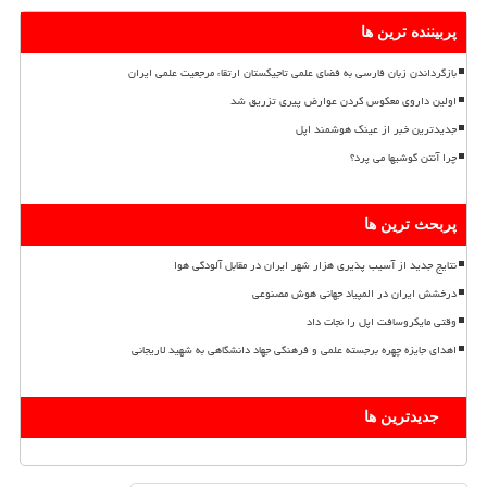
پربیننده ترین ها
بازگرداندن زبان فارسی به فضای علمی تاجیکستان ارتقاء مرجعیت علمی ایران
اولین داروی معکوس کردن عوارض پیری تزریق شد
جدیدترین خبر از عینک هوشمند اپل
چرا آنتن گوشیها می پرد؟
پربحث ترین ها
نتایج جدید از آسیب پذیری هزار شهر ایران در مقابل آلودگی هوا
درخشش ایران در المپیاد جهانی هوش مصنوعی
وقتی مایکروسافت اپل را نجات داد
اهدای جایزه چهره برجسته علمی و فرهنگی جهاد دانشگاهی به شهید لاریجانی
جدیدترین ها