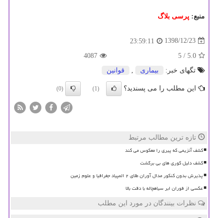
منبع:
پرسی بلاگ
1398/12/23
23:59:11
4087
/ 5
5.0
تگهای خبر:
بیماری
,
قوانین
این مطلب را می پسندید؟
(0)
(1)
تازه ترین مطالب مرتبط
کشف آنزیمی که پیری را معکوس می کند
کشف دلیل کوری های بی برگشت
پذیرش بدون کنکور مدال آوران طلای ۲ المپیاد جغرافیا و علوم زمین
عکسی از فوران ابر سیاهچاله با دقت بالا
نظرات بینندگان در مورد این مطلب