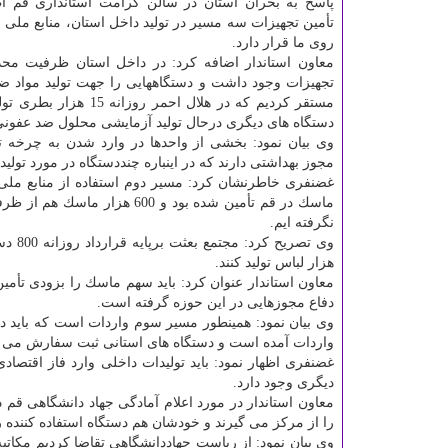
پاسخ به بحران استان در سالن كرامت استانداری قم اظه
تأمین تجهیزات سه مسیر در تولید داخل استان، منابع ملی 
روی ما قرار دارد.
معاون استاندار اضافه كرد: در داخل استان ظرفیت محدو
تجهیزات وجود داشت و دستگاههایی را جهت تولید مواد ض
مستقر كردیم كه در هلال احمر روزان
دستگاه های دیگری درحال تولید آزمایشی محلول ضد عفونی
وی بیان نمود: بخشی از واحدها در وارد شدن به چرخه تول
مجوز بهداشتی دارند كه در اینباره چنددستگاه در مورد تولید 
نگرفته ایم.
هزار لباس تولید كنند.
معاون استاندار عنوان كرد: باید سهم ماسك را بزودی تأمی
دفاع مجوزهایی در این حوزه گرفته است.
وی بیان نمود: همینطور مسیر سوم واردات است كه باید در 
واردات آمده است و دستگاه های استانی ثبت سفارش می د
دیگری وجود دارد.
معاون استاندار در مورد اعلام آمادگی جهاد دانشگاهی قم
را از مركز می گیرند و خودشان هم دستگاه استفاده كننده را
وی بیان نمود: از ریاست جهاددانشگاهی تقاضا كردیم مكات