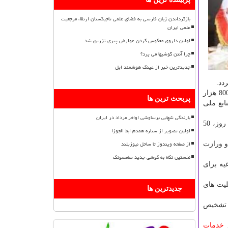
بازگرداندن زبان فارسی به فضای علمی تاجیکستان ارتقاء مرجعیت
علمی ایران
اولین داروی معکوس کردن عوارض پیری تزریق شد
چرا آنتن گوشیها می پرد؟
جدیدترین خبر از عینک هوشمند اپل
دد.
غضنفری خاطرنشان كرد: مسیر دوم استفاده از منابع ملی است كه در اینباره یك میلیون ماسك در استان قم توزیع شد و در این میان 800 هزار
پربحث ترین ها
 را از منابع ملی
بارندگی شهابی برساوشی اواخر مرداد در ایران
وی تصریح كرد: مجتمع بعثت برپایه قرارداد روزانه 800 دست لباس تولید می كند كه باید تولید خویش را به 1000 دست برساند و در 30 روز، 50
اولین تصویر از ستاره همدم ابط الجوزا
از صفحه ویندوز تا ساحل نیوزیلند
و ورازت
نخستین نگاه به گوشی جدید سامسونگ
یه برای
شده است و قابلیت های
جدیدترین ها
ت تشخیص
ز
خدمات