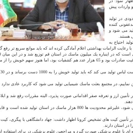
ار نمود: در
و واردات پیش
دی در تولید
دعفونی كننده
ه 15 هزار بطری تولید می شود و
 هستند.
ید احتیاج به
با رعایت الزامات بهداشتی اعلام آمادگی كرده اند كه باید موانع سریع تر رفع گر
ماسك در قم تأمین شده بود و 600 هزار ماسك هم از ظرفیت صادرات بود و 65 هزار عدد هم كشفیات بود، اما هنوز سهم خویش
ن نماییم، در مجتمع بعثت ماسك شیمیایی تولید می شود كه كاربرد عادی ندارد 
تأمین ارز و تعرفه صفر اقداماتی صورت پذیرد، البته مقررات رفع شد و ابلاغ
هند.
غضنفری اظهار نمود: باید تولیدات داخلی وارد فاز اقتصادی شود، علیرغم محدودیت ها 800 هزار ماسك در استان تولید 
 در تأمین كیت های تشخیص كرونا اظهار داشت: جهاد دانشگاهی با پیگری، كی
 در استان دارند.
به ای با علوم پزشكی صورت گیرد و مراجعین علوم پزشكی در برای استفاده ا