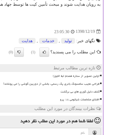
به رویان هدایت شوند و مبحث تأمین كیت ها توسط جهاد هم 
1398/12/19
23:05:30
تگهای خبر:
تولید
,
خدمات
,
هدایت
این مطلب را می پسندید؟
(0)
(1)
تازه ترین مطالب مرتبط
اولین تصویر از ستاره همدم ابط الجوزا
طراحی عجیب سامسونگ باتری پک رسمی، بخشی از دوربین گوشی را می پوشاند!
کشف دلیل کوری های بی برگشت
افشای مشخصات شیائومی ۱۸ پرو
نظرات بینندگان در مورد این مطلب
لطفا شما هم
در مورد این مطلب
نظر دهید