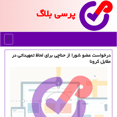
پرسی بلاگ
منو
درخواست عضو شورا از حناچی برای لحاظ تمهیداتی در
مقابل كرونا