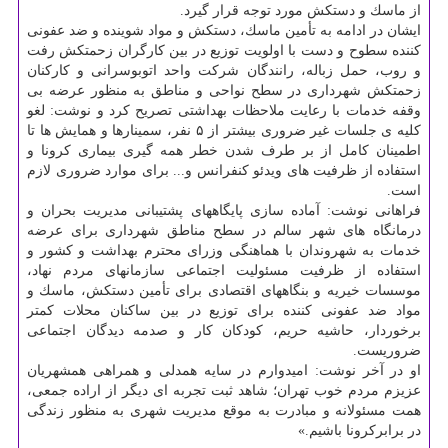
از ماسك و دستكش مورد توجه قرار گیرد.
ایشان در ادامه به تأمین ماسك، دستكش و مواد شوینده و ضد عفونی
كننده سطوح و دست با اولویت توزیع در بین كارگران زحمتكش رفت
و روب، حمل زباله، رانندگان شركت واحد اتوبوسرانی و كاركنان
زحمتكش شهرداری در سطح نواحی و مناطق به منظور عرضه بی
وقفه خدمات با رعایت ملاحظات بهداشتی تصریح كرد و نوشت: لغو
كلیه ی جلسات غیر ضروری بیشتر از ۵ نفر، سمینارها و همایش ها تا
اطمینان كامل از بر طرف شدن خطر همه گیری بیماری كرونا و
استفاده از ظرفیت های ویدئو كنفرانس و... برای موارد ضروری لازم
است.
فراهانی نوشت: آماده سازی پایگاههای پشتیبانی مدیریت بحران و
درمانگاه های شهر سالم در سطح مناطق شهرداری برای عرضه
خدمات به شهروندان با هماهنگی وزرای محترم بهداشت و كشور و
استفاده از ظرفیت مسئولیت اجتماعی سازمانهای مردم نهاد،
موسسات خیریه و بنگاههای اقتصادی برای تأمین دستكش، ماسك و
مواد ضد عفونی كننده برای توزیع در بین ساكنان محلات كمتر
برخوردار، حاشیه حریم، كودكان كار و صدمه دیدگان اجتماعی
ضروریست.
او در آخر نوشت: امیدوارم در سایه همدلی و همراهی همشهریان
عزیزم مردم خوب تهران؛ شاهد ثبت تجربه ای دیگر از اراده جمعی،
همت مسئولانه و مبادرت به موقع مدیریت شهری به منظور زندگی
در برابركرونا باشیم.»