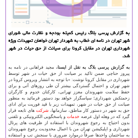
به گزارش پرسی بلاگ رئیس كمیته بودجه و نظارت مالی شورای
شهر تهران در نامه ای خطاب به شهردار تهران خواهان تمهیدات ویژه
شهرداری تهران در مقابل كرونا برای صیانت از حق حیات در شهر
شد.
به گزارش پرسی بلاگ به نقل از ایسنا،
مجید فراهانی در نامه به
پیروز حناچی ضمن تاكید بر صیانت از حق حیات در شهر توسط
شهرداری در مقابل كرونا نوشت: «با توجه به انتشار ویروس كرونا در
شهر تهران و احتمال گستردگی بیشتر آن طی روزهای آتی و برای
حفظ سلامت شهروندان معزز تهرانی، كاركنان خدوم و كارگران
زحمتكش شهرداری؛ سپاسگزار خواهد بود دستور فرمائید به منظور
صیانت از حق حیات در شهر، تمهیدات زیر با قید فوریت برای ادای
حق به شهر در دستور كار مناطق، سازمانها،
شركت
های تابعه قرار
گیرد كه در وهله اول عرضه
خدمات
و پاسخگویی الكترونیكی و تلفنی
بدون احتیاج به رجوع شهروندان با استفاده از ظرفیت های پرتال
شهرداری و اپلیكیشن تهران من با اعمال محدودیت رجوع شهروندان
به ساختمان واحدها صرفاً درموارد ضروری با سنجش تب و استفاده