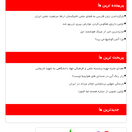
پربیننده ترین ها
بازگرداندن زبان فارسی به فضای علمی تاجیکستان ارتقاء مرجعیت علمی ایران
اولین داروی معکوس کردن عوارض پیری تزریق شد
جدیدترین خبر از عینک هوشمند اپل
چرا آنتن گوشیها می پرد؟
پربحث ترین ها
اهدای جایزه چهره برجسته علمی و فرهنگی جهاد دانشگاهی به شهید لاریجانی
راز رنگ آبی در صندلی های هواپیما چیست؟
بارندگی شهابی برساوشی اواخر مرداد در ایران
اولین تصویر از ستاره همدم ابط الجوزا
جدیدترین ها