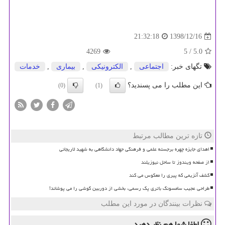
1398/12/16
21:32:18
4269
/ 5
5.0
تگهای خبر:
اجتماعی
,
الكترونیكی
,
بیماری
,
خدمات
این مطلب را می پسندید؟
(0)
(1)
تازه ترین مطالب مرتبط
اهدای جایزه چهره برجسته علمی و فرهنگی جهاد دانشگاهی به شهید لاریجانی
از صفحه ویندوز تا ساحل نیوزیلند
کشف آنزیمی که پیری را معکوس می کند
طراحی عجیب سامسونگ باتری پک رسمی، بخشی از دوربین گوشی را می پوشاند!
نظرات بینندگان در مورد این مطلب
لطفا شما هم
نظر دهید