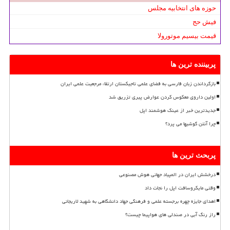
حوزه های انتخابیه مجلس
فیش حج
قیمت بیسیم موتورولا
پربیننده ترین ها
بازگرداندن زبان فارسی به فضای علمی تاجیکستان ارتقاء مرجعیت علمی ایران
اولین داروی معکوس کردن عوارض پیری تزریق شد
جدیدترین خبر از عینک هوشمند اپل
چرا آنتن گوشیها می پرد؟
پربحث ترین ها
درخشش ایران در المپیاد جهانی هوش مصنوعی
وقتی مایکروسافت اپل را نجات داد
اهدای جایزه چهره برجسته علمی و فرهنگی جهاد دانشگاهی به شهید لاریجانی
راز رنگ آبی در صندلی های هواپیما چیست؟