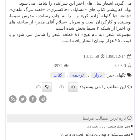
می گیرد، اشعار سال های اخیر این سراینده را شامل می شود.
توانا كه پیشتر كتاب های «مسایا»، «خاكستری»، «قصه مرگ ماهان»،
«چاه»، «با گلوله آزادم كن» و... را به چاپ رسانده، مدرس سینما،
نویسنده و كارگردان است و سریال «سلام آقای مدیر» از ساخته های
او، اخیرا از شبكه ۲ سیما پخش شده است.
مجموعه شعر «به نام هیچ» ۸۱ قطعه شعر را شامل می شود و با
قیمت ۲۵ هزار تومان انتشار یافته است.
1398/12/14
13:15:58
3972
/ 5
5.0
تگهای خبر:
بازار
,
ترجمه
,
كتاب
این مطلب را می پسندید؟
(0)
(1)
تازه ترین مطالب مرتبط
وقتی مایکروسافت اپل را نجات داد
ضعف سیاستگذاری مهم ترین گره کور گلخانه داری ایران