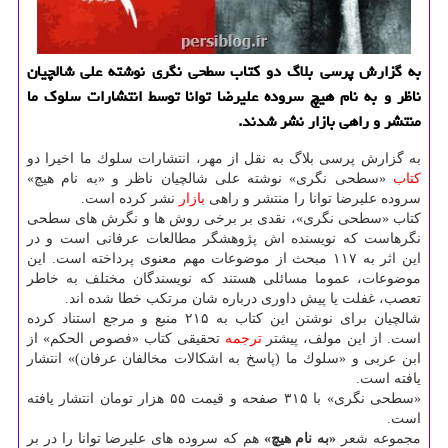
به گزارش پرسی بلاگ دو كتاب سطحی نگری نوشته علی شالچیان
ناظر و به نام هیچ سروده علیرضا توانا توسط انتشارات سلوك ما
منتشر و راهی بازار نشر شدند.
به گزارش پرسی بلاگ به نقل از مهر، انتشارات سلوك ما اخیرا دو
كتاب
«سطحی نگری» نوشته علی شالچیان ناظر و «به نام هیچ»
سروده علیرضا توانا را منتشر و راهی
بازار
نشر كرده است.
كتاب «سطحی نگری»، نقدی بر برخی روش ها و نگرش های سطحی
نگرهاست كه نویسنده اش پژوهشگر مطالعات عرفانی است و در
این اثر به ۱۱۷ مبحث از موضوعات مهم معنوی پرداخته است. این
موضوعات، عموما مسائلی هستند كه نویسندگان مختلف به خاطر
تعصب، غفلت یا پیش داوری درباره شان مرتكب خطا شده اند.
شالچیان برای نوشتن این كتاب به ۲۱۵ منبع و مرجع استناد كرده
است. از این مولف، پیشتر
ترجمه
تحقیقی كتاب «فصوص الحكم» از
ابن عربی و «سلوك ما (پاسخ به اشكالات مخالفان عرفان)» انتشار
یافته است.
«سطحی نگری» با ۳۱۵ صفحه و قیمت ۵۵ هزار تومان انتشار یافته
است.
مجموعه شعر
«به نام هیچ»
هم كه سروده های علیرضا توانا را در بر