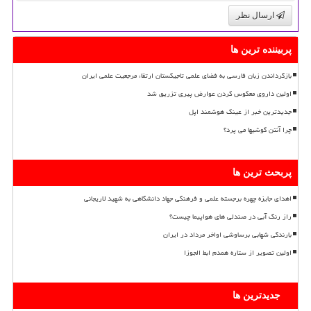
ارسال نظر
پربیننده ترین ها
بازگرداندن زبان فارسی به فضای علمی تاجیکستان ارتقاء مرجعیت علمی ایران
اولین داروی معکوس کردن عوارض پیری تزریق شد
جدیدترین خبر از عینک هوشمند اپل
چرا آنتن گوشیها می پرد؟
پربحث ترین ها
اهدای جایزه چهره برجسته علمی و فرهنگی جهاد دانشگاهی به شهید لاریجانی
راز رنگ آبی در صندلی های هواپیما چیست؟
بارندگی شهابی برساوشی اواخر مرداد در ایران
اولین تصویر از ستاره همدم ابط الجوزا
جدیدترین ها