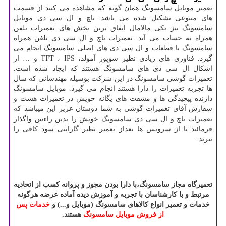
تعمیر موبایل سامسونگ همان گونه که مشاهده می کنید از قسمت
های متنوعی تشکیل شده می باشد. تاچ و ال سی دی موبایل
سامسونگ نیز یکی مالامال اتفاق ترین بخش های تعمیرات تلفن
همراه به حساب می آید. تعمیرات تاچ و ال سی دی تلفن همراه
سامسونگ با قطعات و ال سی دی های اصلی سامسونگ انجام می
گیرد. فناوری های زیادی نظیر سوپور آمولد،
IPS
،
TFT
و
…
از
اشکال ال سی دی های سامسونگ هستند که ایجاد شده است.
تعمیرات گوشی سامسونگ در این شرکت بوسیله مهندسانی که سال
ها تجربه تعمیرات را دارا هستند انجام می گیرد. موبایل سامسونگ
دارنده پیچیدگی ها و مشقت های یگانه خویش در تعمیرات هست و
سفارش آقای تعمیرات گوشی به شما دوستان عزیز این میباشد که
تعمیرات تاچ و ال سی دی سامسونگ خویش را بدین راءس واگذار
فرمائید تا از سرویس ها بعداز تعمیر نظیر گارانتی سود کافی را
ببرید.
تعمیرگاه
مجاز
سامسونگ،با
دارا
بودن
مجوز
و
پروانه
کسب
از
اتحادیه
مرتبط
و
با
کارشناسان
با
تجربه
و
آموزش
دیده
آماده
عرضه
هرگونه
خدمات
و
تعمیر
انواع
کالاهای
سامسونگ (
موبایل و...) و
خدمات پس
از فروش موبایل سامسونگ
هستند.