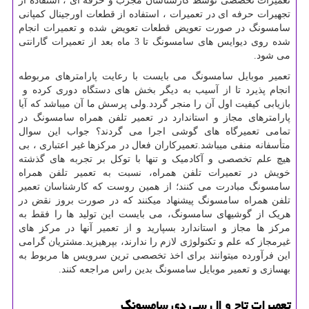
تعمیرات تخصصی توسط کارشناسان مجرب و حرفه ای ، استفاده از
تجهیرات حرفه ای در تعمیرات ، استفاده از قطعات اورجینال کمپانی
سامسونگ در صورت تعویض قطعات تعویض شده و تعمیرات انجام
شده روی دیوایس های سامسونگ تا
3
ماه بعد از تعمیرات گارانتی
می شود.
تعمیر موبایل سامسونگ می بایست با رعایت پارامترهای مربوطه
انجام پذیرد تا از آسیب به دیگر بخش های دستگاه دوری کرده و
بازیابی کیفیت اول آن را منجر گردد.ولی پرسش ما آن میباشد که آیا
پارامترهای مجاز و استاندارد در تعمیر تلفن همراه سامسونگ در
تمامی تعمیرگاه های گوشی اجرا می گردند؟ جواب این سوال
متأسفانه منفی میباشد.تعمیرکاران فعال در مرکزها غیر اعتباری ، بی
هیچ علم تخصصی و آکادمیک و تنها با توکل بر تجربه های گذشته
خویش در تعمیرات تلفن همراه، نسبت به تعمیر تلفن همراه
سامسونگ مبادرت می کنند؛ از همین روست که کارشناسان تعمیر
تلفن همراه سامسونگ پیشنهاد میکنند که در صورت بروز نقض در
هریک از گوشیهای سامسونگ، می بایست این تولید ها را فقط به
مرکز ها مجاز و استاندارد بسپارید و از تعمیر آنها در مرکز های
غیرمجاز که علم و تکنولوژی لازم را ندارند، بپرهیزید.مشتریان گرامی
این فرآورده میتوانند برای اخذ تخصصی ترین سرویس ها مربوط به
بهسازی و تعمیر موبایل سامسونگ بدین راس مراجعه کنند.
تعمیرات تاچ و ال سی دی سامسونگ