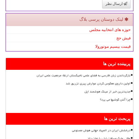
ارسال نظر
لینک دوستان پرسی بلاگ
حوزه های انتخابیه مجلس
فیش حج
قیمت بیسیم موتورولا
پربیننده ترین ها
بازگرداندن زبان فارسی به فضای علمی تاجیکستان ارتقاء مرجعیت علمی ایران
اولین داروی معکوس کردن عوارض پیری تزریق شد
جدیدترین خبر از عینک هوشمند اپل
چرا آنتن گوشیها می پرد؟
پربحث ترین ها
درخشش ایران در المپیاد جهانی هوش مصنوعی
وقتی مایکروسافت اپل را نجات داد