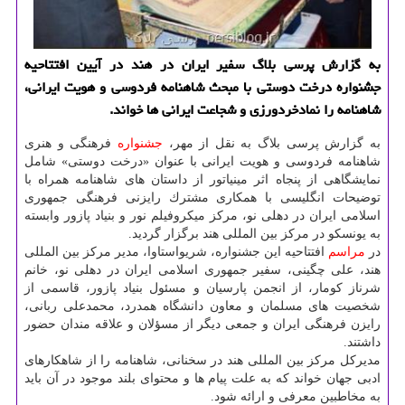
به گزارش پرسی بلاگ سفیر ایران در هند در آیین افتتاحیه
جشنواره درخت دوستی با مبحث شاهنامه فردوسی و هویت ایرانی،
شاهنامه را نمادخردورزی و شجاعت ایرانی ها خواند.
به گزارش پرسی بلاگ به نقل از مهر،
جشنواره
فرهنگی و هنری
شاهنامه فردوسی و هویت ایرانی با عنوان «درخت دوستی» شامل
نمایشگاهی از پنجاه اثر مینیاتور از داستان های شاهنامه همراه با
توضیحات انگلیسی با همكاری مشترك رایزنی فرهنگی جمهوری
اسلامی ایران در دهلی نو، مركز میكروفیلم نور و بنیاد پازور وابسته
به یونسكو در مركز بین المللی هند برگزار گردید.
در
مراسم
افتتاحیه این جشنواره، شریواستاوا، مدیر مركز بین المللی
هند، علی چگینی، سفیر جمهوری اسلامی ایران در دهلی نو، خانم
شرناز كومار، از انجمن پارسیان و مسئول بنیاد پازور، قاسمی از
شخصیت های مسلمان و معاون دانشگاه همدرد، محمدعلی ربانی،
رایزن فرهنگی ایران و جمعی دیگر از مسؤلان و علاقه مندان حضور
داشتند.
مدیركل مركز بین المللی هند در سخنانی، شاهنامه را از شاهكارهای
ادبی جهان خواند كه به علت پیام ها و محتوای بلند موجود در آن باید
به مخاطبین معرفی و ارائه شود.