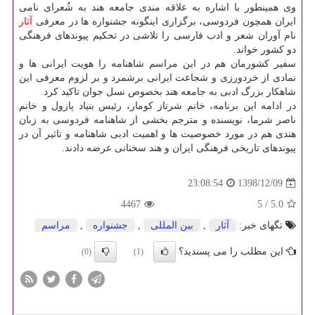
وی همینطور با اشاره به علاقه مندی جامعه هند به شُعرای نامی
ایران همچون فردوسی، برگزاری اینگونه جشنواره ها در معرفی
آثار
نام آوران شعر و ادب فارسی را تلاشی در تحكیم پیوندهای فرهنگی
دو كشور خواند.
سفیر كشورمان هم در این مراسم شاهنامه را هویت ایرانی ها و
نمادی از خردورزی و شجاعت ایرانی برشمرد و بر لزوم معرفی این
شاهكار بزرگ ادبی به جامعه هند بخصوص نسل جوان تاكید كرد.
در ادامه این برنامه، خانم شرناز كومار، رئیس بنیاد پازول و خانم
ناصر شرما، نویسنده و مترجم بخشی از شاهنامه فردوسی به زبان
هندی هم در مورد خصوصیت ها و اهمیت ادبی شاهنامه و تاثیر آن در
پیوندهای تاریخی فرهنگی ایران و هند سخنانی عرضه دادند.
1398/12/09
23:08:54
4467
/ 5
5.0
تگهای خبر:
آثار
,
بین المللی
,
جشنواره
,
مراسم
این مطلب را می پسندید؟
(0)
(1)