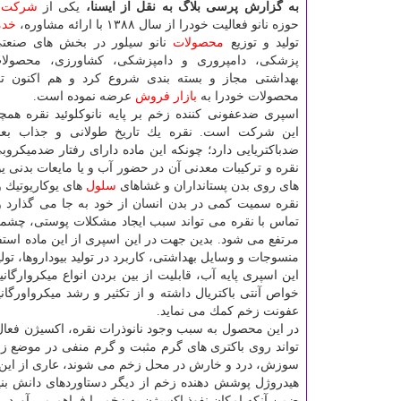
به گزارش پرسی بلاگ به نقل از ایسنا،
یكی از
شركت
ه
حوزه نانو فعالیت خودرا از سال ۱۳۸۸ با ارائه مشاوره،
خدم
تولید و توزیع
محصولات
نانو سیلور در بخش های صنعتی
پزشكی، دامپروری و دامپزشكی، كشاورزی، محصولا
بهداشتی مجاز و بسته بندی شروع كرد و هم اكنون تعد
محصولات خودرا به
بازار
فروش
عرضه نموده است.
اسپری ضدعفونی كننده زخم بر پایه نانوكلوئید نقره هم
این شركت است. نقره یك تاریخ طولانی و جذاب بعنو
ضدباكتریایی دارد؛ چونكه این ماده دارای رفتار ضدمیكروبی
نقره و تركیبات معدنی آن در حضور آب و یا مایعات بدنی یونی
های روی بدن پستانداران و غشاهای
سلول
های یوكاریوتیك 
نقره سمیت كمی در بدن انسان از خود به جا می گذارد و
تماس با نقره می تواند سبب ایجاد مشكلات پوستی، چشمی و
مرتفع می شود. بدین جهت در این اسپری از این ماده استف
منسوجات و وسایل بهداشتی، كاربرد در تولید بیوداروها، تولید
این اسپری پایه آب، قابلیت از بین بردن انواع میكروارگا
خواص آنتی باكتریال داشته و از تكثیر و رشد میكرواورگ
عفونت زخم كمك می نماید.
در این محصول به سبب وجود نانوذرات نقره، اكسیژن فعا
تواند روی باكتری های گرم مثبت و گرم منفی در موضع زخ
سوزش، درد و خارش در محل زخم می شوند، عاری از این
هیدروژل پوشش دهنده زخم از دیگر دستاوردهای دانش ب
ضمن آنكه امكان نفوذ اكسیژن به زخم را فراهم می آورد، م