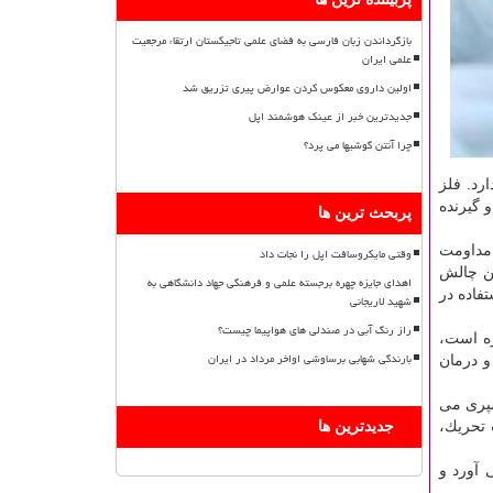
بازگرداندن زبان فارسی به فضای علمی تاجیکستان ارتقاء مرجعیت
علمی ایران
اولین داروی معکوس کردن عوارض پیری تزریق شد
جدیدترین خبر از عینک هوشمند اپل
چرا آنتن گوشیها می پرد؟
رد. فلز
و گیرنده
پربحث ترین ها
 مداومت
وقتی مایکروسافت اپل را نجات داد
ین چالش
اهدای جایزه چهره برجسته علمی و فرهنگی جهاد دانشگاهی به
فاده در
شهید لاریجانی
راز رنگ آبی در صندلی های هواپیما چیست؟
ره است،
بارندگی شهابی برساوشی اواخر مرداد در ایران
و درمان
سپری می
 تحریك،
جدیدترین ها
 آورد و