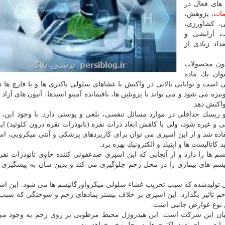
ای فعال در
ات
، پژوهش،
، كشاورزی،
ت آرایشی و
اد زیادی از
چون محصولات
ان یك ماده
 است و توانایی بالایی در واكنش با غشاهای سلولی باكتری ها و یا قارچ ها دا
زه می شود و می تواند با پروتئین ها، باقیمانده آمینو اسیدها، آنیون های آزاد 
واكنش دهد.
 ریسك حداقلی در موارد مسائل تنفسی، بلعی و پوستی دارد. با وجود این،
 غیره شود، ولی با كاهش ابعاد ذرات نقره (نانوذرات نقره درون كلوئید) ا
اده شد و از این اسپری می توان برای كاربردهای پزشكی و آنتی میكروبی، است
 كاتالیست ها و اپتیك و الكترونیك بهره برد.
نیسم ها را دارد و از آنجایی كه این اسپری ضدعفونی كننده حاوی نانوذرات نق
انیسم های بیماری زا در محل زخم جلوگیری می كند و بدین سان به پیشگیری 
ل تولیدشده كه سبب تخریب غشاء سلولی میكرواورگانیسم ها می شود. این ا
م تاثیر بگذارد. این اسپری بر خلاف بیشتر پمادهای زخم و سوختگی كه سبب
 نوع عوارض جانبی است.
نیان این شركت است. این هیدروژل محیط مرطوبی بر روی زخم به وجود می
انعی برای نفوذ باكتری ها به محل زخم خواهد بود.