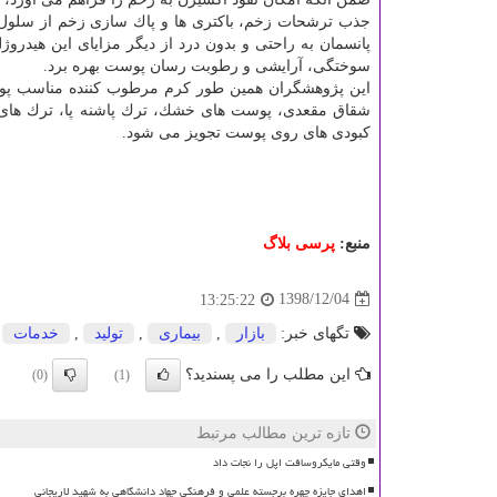
جذب ترشحات زخم، باكتری ها و پاك سازی زخم از سلول ه
پانسمان به راحتی و بدون درد از دیگر مزایای این هیدر
سوختگی، آرایشی و رطوبت رسان پوست بهره برد.
این پژوهشگران همین طور كرم مرطوب كننده مناسب پوست 
شقاق مقعدی، پوست های خشك، ترك پاشنه پا، ترك های 
كبودی های روی پوست تجویز می شود.
منبع:
پرسی بلاگ
1398/12/04
13:25:22
تگهای خبر:
بازار
,
بیماری
,
تولید
,
خدمات
این مطلب را می پسندید؟
(0)
(1)
تازه ترین مطالب مرتبط
وقتی مایکروسافت اپل را نجات داد
اهدای جایزه چهره برجسته علمی و فرهنگی جهاد دانشگاهی به شهید لاریجانی