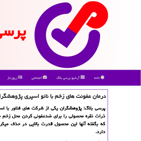
پرسی
خانه
آرشیو پرسی بلاگ
اجتماعی
رپورتاژ
درمان عفونت های زخم با نانو اسپری پژوهشگر
پرسی بلاگ: پژوهشگران یكی از شركت های فناور با استف
ذرات نقره محصولی را برای ضدعفونی كردن محل زخم م
كه بگفته آنها این محصول قدرت بالایی در حذف میكروا
دارد.