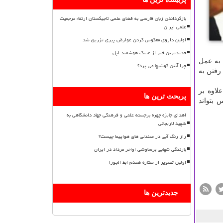
بازگرداندن زبان فارسی به فضای علمی تاجیکستان ارتقاء مرجعیت
علمی ایران
اولین داروی معکوس کردن عوارض پیری تزریق شد
جدیدترین خبر از عینک هوشمند اپل
 به عمل
چرا آنتن گوشیها می پرد؟
 رفتن به
لاوه بر
پربحث ترین ها
 بتواند
اهدای جایزه چهره برجسته علمی و فرهنگی جهاد دانشگاهی به
شهید لاریجانی
راز رنگ آبی در صندلی های هواپیما چیست؟
بارندگی شهابی برساوشی اواخر مرداد در ایران
اولین تصویر از ستاره همدم ابط الجوزا
جدیدترین ها