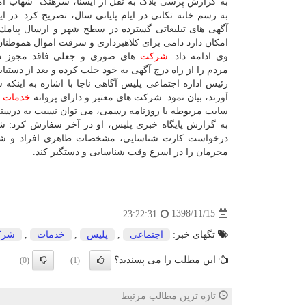
به گزارش پرسی بلاگ به نقل از ایسنا، سرهنگ "شهاب امی
به رسم خانه تكانی در ایام پایانی سال، تصریح كرد: در ای
آگهی های تبلیغاتی گسترده در سطح شهر و ارسال پیامك 
امكان دارد دامی برای كلاهبرداری و سرقت اموال هموطنان
وی ادامه داد:
شركت
های صوری و جعلی فاقد مجوز در ا
مردم را از راه درج آگهی به خود جلب كرده و بعد از دستی
رئیس اداره اجتماعی پلیس آگاهی ناجا با اشاره به اینكه
آورند، بیان نمود: شركت های معتبر و دارای پروانه
خدمات
ا
سایت مربوطه یا روزنامه رسمی، می توان نسبت به درست
به گزارش پایگاه خبری پلیس، او در آخر سفارش كرد: شه
درخواست كارت شناسایی، مشخصات ظاهری افراد و شماره
مجرمان را در اسرع وقت شناسایی و دستگیر كند.
1398/11/15
23:22:31
تگهای خبر:
اجتماعی
,
پلیس
,
خدمات
,
شرك
این مطلب را می پسندید؟
(0)
(1)
تازه ترین مطالب مرتبط