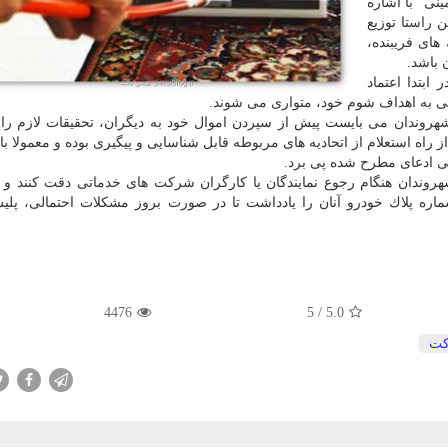
نی" با اشاره
ن راستا توزیع
های فریبنده،
 باشد.
بتدا اعتماد
ابی به اهداف شوم خود، متواری می شوند.
 شهروندان می بایست پیش از سپردن اموال خود به دیگران، تحقیقات لازم را
ز راه استعلام از اتحادیه های مربوطه قابل شناسایی و پیگیری بوده و معمولا با
ی ادعای مطرح شده پی برد.
روندان هنگام رجوع نمایندگان یا كارگران شركت های خدماتی دقت كنند و ع
 پلاك خودرو آنان را یادداشت تا در صورت بروز مشكلات احتمالی، پلیس
4476
/ 5
5.0
ت