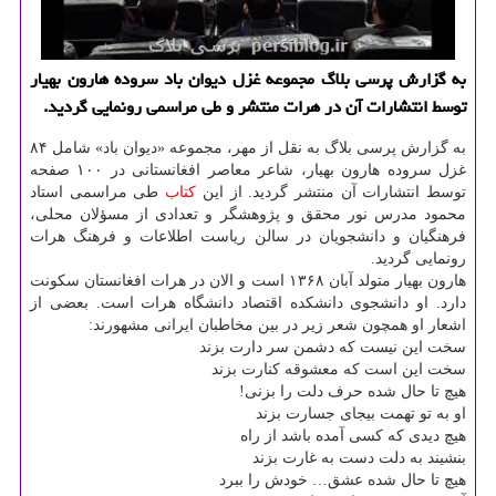
به گزارش پرسی بلاگ مجموعه غزل دیوان باد سروده هارون بهیار
توسط انتشارات آن در هرات منتشر و طی مراسمی رونمایی گردید.
به گزارش پرسی بلاگ به نقل از مهر، مجموعه «دیوان باد» شامل ۸۴
غزل سروده هارون بهیار، شاعر معاصر افغانستانی در ۱۰۰ صفحه
توسط انتشارات آن منتشر گردید. از این
كتاب
طی مراسمی استاد
محمود مدرس نور محقق و پژوهشگر و تعدادی از مسؤلان محلی،
فرهنگیان و دانشجویان در سالن ریاست اطلاعات و فرهنگ هرات
رونمایی گردید.
هارون بهیار متولد آبان ۱۳۶۸ است و الان در هرات افغانستان سكونت
دارد. او دانشجوی دانشكده اقتصاد دانشگاه هرات است. بعضی از
اشعار او همچون شعر زیر در بین مخاطبان ایرانی مشهورند:
سخت این نیست كه دشمن سر دارت بزند
سخت این است كه معشوقه كنارت بزند
هیچ تا حال شده حرف دلت را بزنی!
او به تو تهمت بیجای جسارت بزند
هیچ دیدی كه كسی آمده باشد از راه
بنشیند به دلت دست به غارت بزند
هیچ تا حال شده عشق… خودش را ببرد