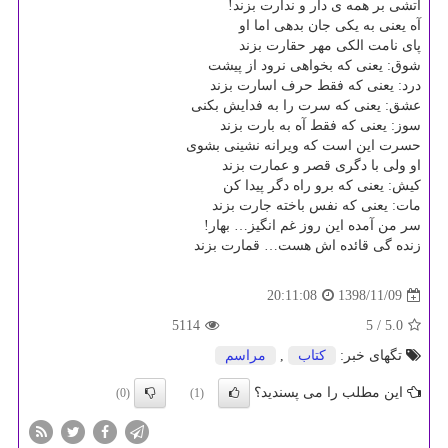
آتشی بر همه ی دار و ندارت بزند!
آه یعنی به یكی جان بدهی اما او
پای نامت الكی مهر حقارت بزند
شوق: یعنی كه بخواهی نرود از پیشت
درد: یعنی كه فقط حرف اسارت بزند
عشق: یعنی كه سرت را به فدایش بكنی
سوز: یعنی كه فقط آه به بارت بزند
حسرت این است كه ویرانه نشینی بشوی
او ولی با دگری قصر و عمارت بزند
كیش: یعنی كه برو راه دگر پیدا كن
مات: یعنی كه نفس باخته جارت بزند
سر من آمده این روز غم انگیز… بهار!
زنده گی قائده اش هست… قمارت بزند
1398/11/09
20:11:08
5114
/ 5
5.0
تگهای خبر:
كتاب
,
مراسم
این مطلب را می پسندید؟
(0)
(1)