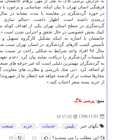
به گزارش پرسی بلاگ به نقل از مهر، پرهام جانفشان مد
فرهنگی استان تهران با بیان اینكه، شناسایی و برخورد با د
درصدی داشته است. اظهار داشت: «سالم سازی
گردشگری در سطح استان تهران یكی از اهداف كوتاه مدت
كمك بخش خصوصی در حال تحقق و اجرایی شدن است.»
جانفشان با اشاره به اینكه تشكیل كارگروه تسهیل و ر
تأسیس كسب كارهای گردشگری در استان تهران سبب شده
سال ۹۸ افراد واجد شرایط به شكلی راحت تر نسبت ب
تأسیسات گردشگری را دریافت نمایند بیان كرد: «عدم تعهد
به گردشگران مهمترین دلیلی است كه غیر حرفه های صنعت گ
او اضافه كرد: «بی شك بازرسی و نظارت های معاونت گ
مجازها سخت تر از گذشته خواهد شد انتظار ما از شهروندا
از خرید بسته سفر اجتناب كنند.»
منبع:
پرسی بلاگ
1398/11/01
18:57:02
تگهای خبر:
پلیس
,
خدمات
,
خرید
,
صنعت
این مطلب را می پسندید؟
(0)
(1)