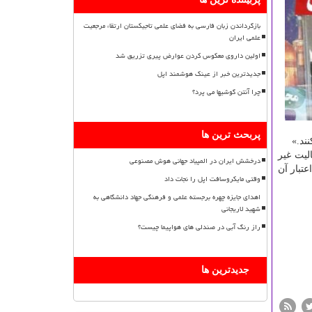
بازگرداندن زبان فارسی به فضای علمی تاجیکستان ارتقاء مرجعیت
علمی ایران
اولین داروی معکوس کردن عوارض پیری تزریق شد
جدیدترین خبر از عینک هوشمند اپل
چرا آنتن گوشیها می پرد؟
پربحث ترین ها
ند.»
یت غیر
درخشش ایران در المپیاد جهانی هوش مصنوعی
تبار آن
وقتی مایکروسافت اپل را نجات داد
اهدای جایزه چهره برجسته علمی و فرهنگی جهاد دانشگاهی به
شهید لاریجانی
راز رنگ آبی در صندلی های هواپیما چیست؟
جدیدترین ها