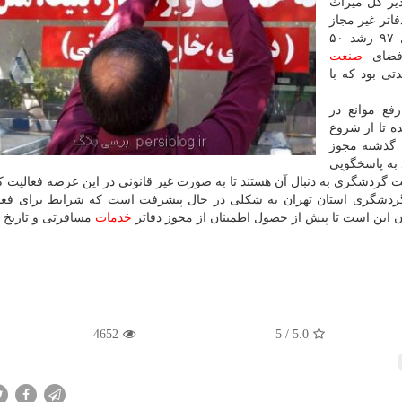
یر كل میراث
فاتر غیر مجاز
در حوزه گردشگری در مقایسه با مدت مشابه در سال ۹۷ رشد ۵۰
 فضای
صنعت
ی بود كه با
فع موانع در
 تا از شروع
ه گذشته مجوز
 به پاسخگویی
ردشگری به دنبال آن هستند تا به صورت غیر قانونی در این عرصه فعالیت كن
ردشگری استان تهران به شكلی در حال پیشرفت است كه شرایط برای فعال
ن این است تا پیش از حصول اطمینان از مجوز دفاتر
خدمات
مسافرتی و تاریخ اع
4652
/ 5
5.0