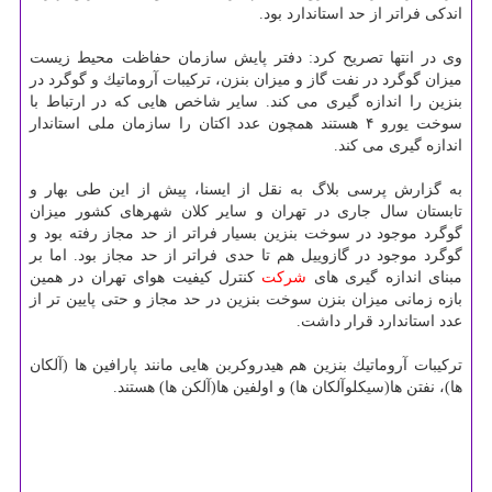
اندكی فراتر از حد استاندارد بود.
وی در انتها تصریح كرد: دفتر پایش سازمان حفاظت محیط زیست
میزان گوگرد در نفت گاز و میزان بنزن، تركیبات آروماتیك و گوگرد در
بنزین را اندازه گیری می كند. سایر شاخص هایی كه در ارتباط با
سوخت یورو ۴ هستند همچون عدد اكتان را سازمان ملی استاندار
اندازه گیری می كند.
به گزارش پرسی بلاگ به نقل از ایسنا، پیش از این طی بهار و
تابستان سال جاری در تهران و سایر كلان شهرهای كشور میزان
گوگرد موجود در سوخت بنزین بسیار فراتر از حد مجاز رفته بود و
گوگرد موجود در گازوییل هم تا حدی فراتر از حد مجاز بود. اما بر
مبنای اندازه گیری های
شركت
كنترل كیفیت هوای تهران در همین
بازه زمانی میزان بنزن سوخت بنزین در حد مجاز و حتی پایین تر از
عدد استاندارد قرار داشت.
تركیبات آروماتیك بنزین هم هیدروكربن هایی مانند پارافین ها (آلكان
ها)، نفتن ها(سیكلوآلكان ها) و اولفین ها(آلكن ها) هستند.