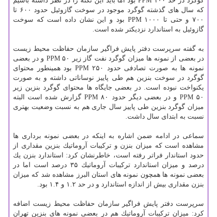
گوگرد در حد ۱۰۰ PPM بود اما باید این نكته را در نظر داشته باشیم
كه سال های گذشته گوگرد موجود در سوخت گازوئیل حدود ۶۰۰ تا
۷۰۰ و حتی تا ۱۰۰۰ PPM بود و این نشان داده است كه سوخت
گازوئیل به استاندارد نزدیكتر شده است.
به گفته سرپرست دفتر پایش فراگیر سازمان حفاظت محیط زیست
در بعضی از نمونه ها میزان گوگرد نفت گاز زیر ۵۰ PPM و در بعضی
نمونه ها به صورت تصادفی حدود ۲۵۰ PPM بود همینطور محتوای
گوگرد در سوخت بنزین هم طی پاییز نوساناتی داشته و به صورت
یكنواخت نبوده است. در بعضی جایگاه ها محتوای گوگرد بنزین زیر
۵۰ PPM و در بعضی دیگر حدود ۸۰ PPM گزارش شده است البته
میزان گوگرد بنزین طی پاییز سال جاری هم به نسبت وضعیت بهتری
نسبت به ابتدای سال داشت.
سماعی در ادامه ضمن اشاره به اینكه در بعضی نمونه برداری ها
مشاهده است كه میزان بنزن و تركیبات آروماتیك بنزین مقداری از
حدود استاندار فراتر رفته است، خاطرنشان كرد: استاندارد بنزن یك
درصد و میزان استاندارد تركیبات آروماتیك ۳۵ درصد است اما در
بعضی نمونه ها همچون نمونه های استان البرز مشاهده شد كه میزان
بنزن مقداری بیش از اندازه استاندارد و در حد ۱.۲ و ۱.۴ بود.
سرپرست دفتر پایش فراگیر سازمان حفاظت محیط زیست اضافه
كرد: میزان تركیبات آروماتیك هم در بعضی نمونه های بنزین تهران