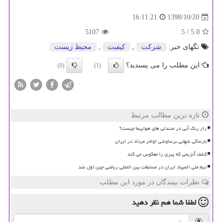
1398/10/20
16:11:21
5107
/ 5
5.0
تگهای خبر:
شركت
,
كیفیت
,
محیط زیست
این مطلب را می پسندید؟
(0)
(1)
تازه ترین مطالب مرتبط
راز رنگ آبی در صندلی های هواپیما چیست؟
بارندگی شهابی برساوشی اواخر مرداد در ایران
کشف آنزیمی که پیری را معکوس می کند
تیم ملی المپیاد ایران در مسابقات بین المللی ریاضی چین اول شد
نظرات بینندگان در مورد این مطلب
لطفا شما هم
نظر دهید