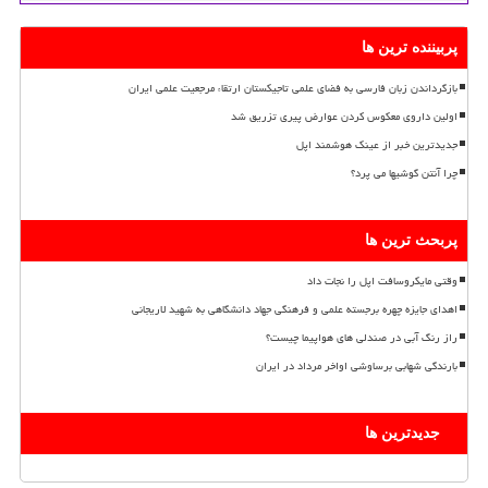
پربیننده ترین ها
بازگرداندن زبان فارسی به فضای علمی تاجیکستان ارتقاء مرجعیت علمی ایران
اولین داروی معکوس کردن عوارض پیری تزریق شد
جدیدترین خبر از عینک هوشمند اپل
چرا آنتن گوشیها می پرد؟
پربحث ترین ها
وقتی مایکروسافت اپل را نجات داد
اهدای جایزه چهره برجسته علمی و فرهنگی جهاد دانشگاهی به شهید لاریجانی
راز رنگ آبی در صندلی های هواپیما چیست؟
بارندگی شهابی برساوشی اواخر مرداد در ایران
جدیدترین ها