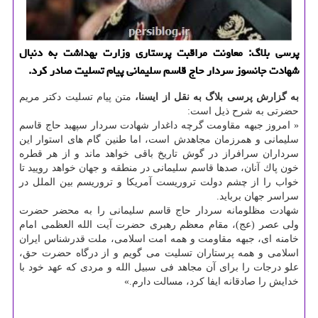
پرسی بلاگ: معاونت مراقبت پرستاری وزارت بهداشت به دنبال
شهادت جانسوز سردار حاج قاسم سلیمانی پیام تسلیت صادر كرد.
به گزارش پرسی بلاگ به نقل از ایسنا،
متن پیام تسلیت دكتر مریم
حضرتی به شرح ذیل است:
« امروز جبهه مقاومت گرچه داغدار شهادت سردار سپهبد حاج قاسم
سلیمانی و همرزمان مجاهدش است، اما طنین گام های استوار این
سرداران سرافراز در گوش تاریخ باقی خواهد ماند و از هر قطره
خون پاك آنان، صدها قاسم سلیمانی در منطقه و جهان خواهد رویید تا
خواب را از چشم دولت تروریست آمریكا و تروریسم بین الملل در
سراسر جهان برباید.
شهادت مظلومانه سردار حاج قاسم سلیمانی را به محضر حضرت
ولی عصر (عج)، مقام معظم رهبری حضرت آیت الله العظمی امام
خامنه ای، جبهه مقاومت و همه امت اسلامی، ملت قدرشناس ایران
اسلامی و همه پرستاران تسلیت می گویم و از درگاه حضرت حق،
علو درجات را برای آن مجاهد فی سبیل الله و مردی كه عهد خود با
خدایش را صادقانه ایفا كرد، مسالت دارم.»