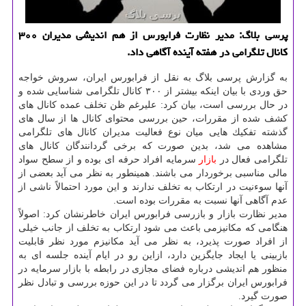
پرسی بلاگ: مدیر نظارت فرابورس از هم اندیشی مدیران ۳۰۰
كانال تلگرامی در هفته آینده آگاهی داد.
به گزارش پرسی بلاگ به نقل از فرابورس ایران، سروش خواجه
حق وردی با بیان اینكه بیشتر از ۳۰۰ كانال تلگرامی شناسایی شده و
در حال بررسی است، بیان كرد: علیرغم ظن تخلف عمده كانال های
كشف شده از مقررات، حین بررسی محتوای كانال ها از سال های
گذشته تفكیك هایی میان نوع فعالیت مدیران كانال های تلگرامی
مشاهده می شد، بدین صورت كه برخی گردانندگان كانال های
تلگرامی فعال در
بازار
سرمایه افراد حرفه ای بوده و از سطح سواد
مالی مناسبی برخوردار می باشند. همینطور به نظر می آید بعضی از
آنها سوءنیت در ارتكاب به تخلف ندارند و این مورد احتمالاً ناشی از
عدم آگاهی آنها نسبت به مقررات بوده است.
مدیر نظارت بازار و بازرسی فرابورس ایران خاطرنشان كرد: اصولاً
هنگامی كه مكانیزمی باعث می شود ارتكاب به تخلف از جانب خیلی
از افراد صورت پذیرد، به نظر می آید مكانیزم مورد نظر قابلیت
بازبینی یا ایجاد جایگزین دارد، ازاین رو در ایام آینده جلسه ای به
منظور هم اندیشی درباره فضای مجازی در رابطه با بازار سرمایه در
فرابورس ایران برگزار می گردد تا در این حوزه بررسی و تبادل نظر
صورت گیرد.