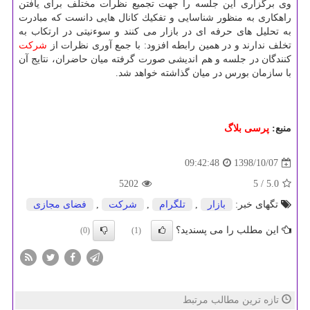
وی برگزاری این جلسه را جهت تجمیع نظرات مختلف برای یافتن
راهكاری به منظور شناسایی و تفكیك كانال هایی دانست كه مبادرت
به تحلیل های حرفه ای در بازار می كنند و سوءنیتی در ارتكاب به
تخلف ندارند و در همین رابطه افزود: با جمع آوری نظرات از
شركت
كنندگان در جلسه و هم اندیشی صورت گرفته میان حاضران، نتایج آن
با سازمان بورس در میان گذاشته خواهد شد.
منبع:
پرسی بلاگ
1398/10/07
09:42:48
5202
/ 5
5.0
تگهای خبر:
بازار
,
تلگرام
,
شركت
,
فضای مجازی
این مطلب را می پسندید؟
(0)
(1)
تازه ترین مطالب مرتبط