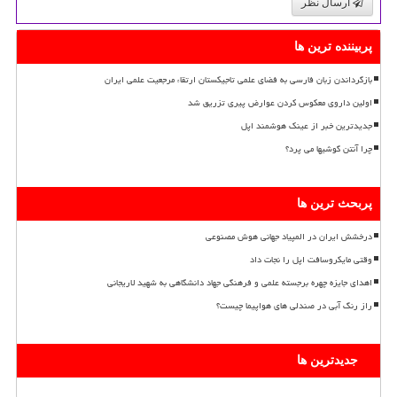
ارسال نظر
پربیننده ترین ها
بازگرداندن زبان فارسی به فضای علمی تاجیکستان ارتقاء مرجعیت علمی ایران
اولین داروی معکوس کردن عوارض پیری تزریق شد
جدیدترین خبر از عینک هوشمند اپل
چرا آنتن گوشیها می پرد؟
پربحث ترین ها
درخشش ایران در المپیاد جهانی هوش مصنوعی
وقتی مایکروسافت اپل را نجات داد
اهدای جایزه چهره برجسته علمی و فرهنگی جهاد دانشگاهی به شهید لاریجانی
راز رنگ آبی در صندلی های هواپیما چیست؟
جدیدترین ها