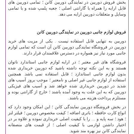
بخش فروش دوربین در نمایندگی دوربین کانن ؛ تمامی دوربین های
قابل ارایه را همراه با گارانتی اصلی ؛ جعبه پلمپ شده و با تمامی
وسایل و متعلقات دوربین ارایه می دهد.
فروش لوازم جانبی دوربین در نمایندگی دوربین کانن
دوربین به تنهایی قابل استفاده نیست . یکی از مزیت های خرید
دوربین در فروشگاه نمایندگی دوربین کانن آن است که تمامی لوازم
جانبی مورد نیاز نیز همواره در دسترس علاقمندان قرار دارند.
فروشگاه های غیر معتبر ؛ در ارایه لوازم جانبی استاندارد ناتوان
هستند و به این نکته توجه داشته باشید که دوربین خریداری شده
بدون لوازم جانبی استاندازد ؛ قابل استفاده نمی باشد. همچنین
استفاده از لوازم جانبی غیر اصلی و نامعتبر ؛ موجب بروز آسیب های
شدید در دوربین خریداری شده خواهد شد و آسیب های فیزیکی
دوربین که به این علت به وجود آمده باشند ؛ خارج از گارانتی بوده و
مستلزم پرداخت هزینه می باشند.
در بخش فروشگاه دوربین نمایندگی کانن ؛ این امکان وجود دارد که
انواع کارت حافظه ؛ باتری اضافه ؛ کیفت مخصوص دوربین ؛ فیلتر لنز
؛ هود ؛ سه پایه و ... را با کیفیت اصلی خریداری نموده و علاوه بر در
اختیار داشتن لوازمی با کیفیت اصلی ؛ از قیمت های منصفانه
نمایندگی کانن نیز بهره مند شوید.