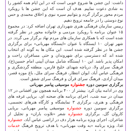
داشت: این جشن ها شروع خوبی است كه در این ایام همه كشور را
به شادی دعوت نماییم. هدف آن است كه این جشن ها با رویكرد
مردم محور برگزار گردد و بتوانیم سیره نبوی و اخلاق محمدی و حس
نوع دوستی را در جامعه ترویج دهیم.
رییس سازمان فرهنگی هنری شهرداری تهران اضافه كرد: در مجموع
۱۵ عنوان برنامه با رویكرد مردمی و خانواده محور در نظر گرفته
شده است كه با همكاری سازمان های مردم نهاد برگزار می گردد. در
شهر تهران ۱۰ ایستگاه با عنوان «ایستگاه مهربانی» برای برگزاری
جشن ها در نظر گرفته شده است. این مكان ها به گونه ای انتخاب
شده اند كه دسترسی برای شهروندان و حتی مسافران راحت و
امكان پذیر باشد. این ۱۰ ایستگاه شامل میدان آیینی امام حسین(ع)،
فرهنگ سرای ولا، دریاچه شهدای خلیج فارس، منطقه گردشگری و
فرهنگی عباس آباد، ایوان انتظار، فرهنگ سرای ملل، باغ موزه قصر،
میدان آزادی، فرهنگ سرای قرآن و فرهنگ سرای شفق است.
برگزاری سومین دوره
جشنواره
موسیقی پیامبر مهربانی
وی در ادامه بیان كرد: بیشتر از ۴۰۰ برنامه همچون نور افشانی در ۱۲
میدان در سه شب، اجرای برنامه های صحنه ای، برپایی غرفه های
فرهنگی و هنری، برگزاری ۳ نمایشگاه و كارگاه هنرهای تجسمی،
برگزاری سومین دوره
جشنواره
موسیقی پیامبر مهربانی، برپایی
كاروان گل، برگزاری
جشنواره
شعر «تلاوت باران» و تجلیل از
شاعران، اجرای ویژه برنامه هزار دف در اراضی عباس آباد،
جشنواره
غذا، ویژه برنامه «به وقت مهربانی» با هدف ترویج فرهنگ
خدمات