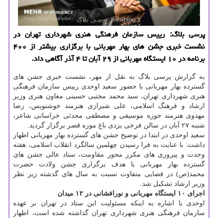
پرسی بلاگ: رییس سازمان فرهنگی هنری شهرداری تهران در
نشست خبری جشن های بهار مهربانی با برگزاری بیشتر از ۴۰۰
برنامه در ۱۰ ایستگاه مهربانی از ۲۹ آبان تا ۴ آذر آگاهی داد.
به گزارش پرسی بلاگ به نقل از مهر، نشست خبری جشن های
گسترده بهار مهربانی با حضور سعید اوحدی رییس سازمان فرهنگی
هنری شهرداری تهران، سید محمد مجتبی حسینی معاون هنری وزیر
ارشاد و فرهنگ اسلامی، علی شیرازی هنرمند خوشنویس، رضا
مهدوی هنرمند حوزه موسیقی و مصطفی محدثی خراسانی شاعر،
شنبه ۲۷ آبان در سالن فرخی یزدی باغ موزه قصر برگزار گردید.
سعید اوحدی در ابتدا در توضیح جشن های گسترده بهار مهربانی اظهار
داشت: با عنایت به فرا رسیدن چهلمین سالگرد انقلاب اسلامی، هفته
وحدت و پیروزی های مكرر محور مقاومت، ستاد عالی جشن های
گسترده بهار مهربانی با هدف برگزاری جشن ولادت حضرت
محمد(ص) در فضایی متفاوت نسبت به سال های گذشته زیر نظر
وزیر ارشاد تشكیل شد.
اجرای ۱۰ ایستگاه مهربانی و نورافشانی در ۱۲ میدان
اوحدی با اشاره به اینكه مسئولیت این ستاد در تهران بر عهده
سازمان فرهنگی هنری شهرداری تهران گذاشته شده است، اظهار