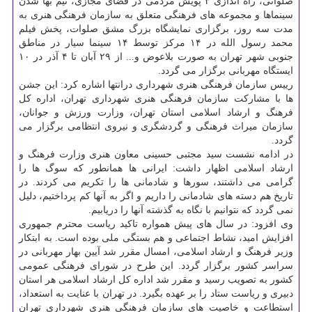
صلواتی، راه اندازی ۳ پویش مردمی در فضای مجازی، نیم بها شدن
سینماها و مجموعه های فرهنگی متعلق به سازمان فرهنگی هنری به
مدت سه روز، برگزاری نمایشگاه بزرگ مشق صلوات، پخش فیلم
محمد رسول الله در ۱۴ مركز توسط ۱۴ سینما سیار در مناطق
جنوبی شهر تهران به صورت بلاعوض و... از ۲۹ آبان تا ۴ آذر در ۱۰
ایستگاه مهربانی برگزار می گردد.
رییس سازمان فرهنگی هنری شهرداری درانتها اشاره كرد: این جشن
ها با مشاركت سازمان فرهنگی هنری شهرداری تهران، اداره كل
فرهنگ و ارشاد اسلامی استان تهران، وزارت ورزش و جوانان،
سازمان میراث فرهنگی و گردشگری و نیروی انتظامی برگزار می
گردد.
در ادامه نشست سید مجتبی حسینی معاون هنری وزارت فرهنگ و
ارشاد اسلامی اظهار داشت: ایرانی ها همانطور كه سوگ ها را
گرامی می داشتند، سورها و شادمانی ها را تكریم می كردند. در
تاریخ هم دسته های شادمانی را داریم و اگر به آنها كم پرداختیم، دلیل
نمی گردد كه نتوانیم با نگاه به گذشته آنها را دریابیم.
وی افزود: در سال های پیش همواره تاكید ریاست محترم جمهوری
افزایش امید، نشاط اجتماعی و هم بستگی ملی بوده است. به ابتكار
وزیر فرهنگ و ارشاد اسلامی، امسال مقرر شد آیین بهار مهربانی در
سراسر كشور برگزار گردد. این طرح در شورای فرهنگی عمومی
كشور به تصویب رسید و مقرر شد اداره كل ارشاد اسلامی هر استان
دبیری و ریاست ستاد را بر عهده بگیرد. در تهران با عنایت به استعداد،
استطاعت و خاصیت های سازمان فرهنگی هنری شهرداری تهران