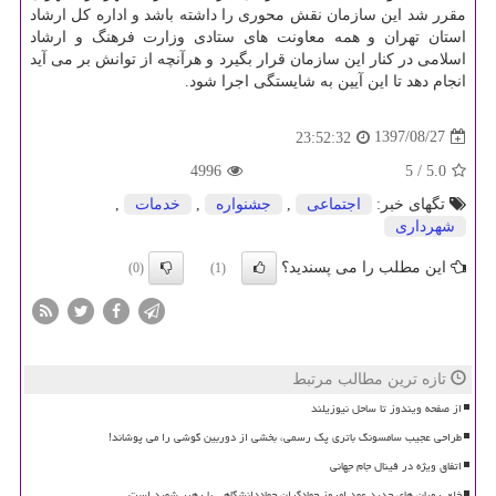
مقرر شد این سازمان نقش محوری را داشته باشد و اداره كل ارشاد
استان تهران و همه معاونت های ستادی وزارت فرهنگ و ارشاد
اسلامی در كنار این سازمان قرار بگیرد و هرآنچه از توانش بر می آید
انجام دهد تا این آیین به شایستگی اجرا شود.
1397/08/27
23:52:32
4996
/ 5
5.0
تگهای خبر:
اجتماعی
,
جشنواره
,
خدمات
,
شهرداری
این مطلب را می پسندید؟
(0)
(1)
تازه ترین مطالب مرتبط
از صفحه ویندوز تا ساحل نیوزیلند
طراحی عجیب سامسونگ باتری پک رسمی، بخشی از دوربین گوشی را می پوشاند!
اتفاق ویژه در فینال جام جهانی
خلق رویان های جدید عهد امروز جهادگران جهاددانشگاهی با رهبر شهید است