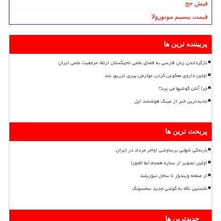
فیش حج
قیمت بیسیم موتورولا
پربیننده ترین ها
بازگرداندن زبان فارسی به فضای علمی تاجیکستان ارتقاء مرجعیت علمی ایران
اولین داروی معکوس کردن عوارض پیری تزریق شد
چرا آنتن گوشیها می پرد؟
جدیدترین خبر از عینک هوشمند اپل
پربحث ترین ها
بارندگی شهابی برساوشی اواخر مرداد در ایران
اولین تصویر از ستاره همدم ابط الجوزا
از صفحه ویندوز تا ساحل نیوزیلند
نخستین نگاه به گوشی جدید سامسونگ
جدیدترین ها